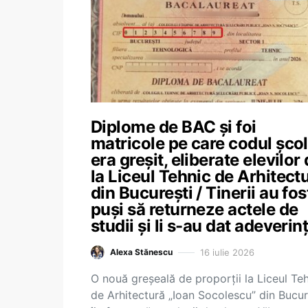
Diplome de BAC și foi
matricole pe care codul școl
era greșit, eliberate elevilor
la Liceul Tehnic de Arhitect
din București / Tinerii au fos
puși să returneze actele de
studii și li s-au dat adeverin
16 iulie 2026
Alexa Stănescu
O nouă greșeală de proporții la Liceul Te
de Arhitectură „Ioan Socolescu” din Bucur