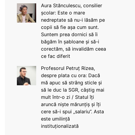
Aura Stănculescu, consilier
școlar: Este o mare
nedreptate să nu-i lăsăm pe
copii să fie așa cum sunt.
Suntem prea dornici să îi
băgăm în șabloane și să-i
corectăm, să invalidăm ceea
ce fac diferit
Profesorul Petruț Rizea,
despre plata cu ora: Dacă
mă apuc să strâng sticle și
să le duc la SGR, câștig mai
mult într-o zi / Statul îți
aruncă niște mărunțiș și îți
cere să-i spui „salariu”. Asta
este umilință
instituționalizată