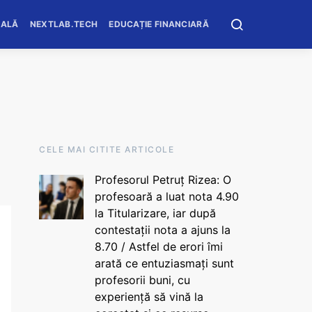
OALĂ
NEXTLAB.TECH
EDUCAȚIE FINANCIARĂ
CELE MAI CITITE ARTICOLE
Profesorul Petruț Rizea: O
profesoară a luat nota 4.90
la Titularizare, iar după
contestații nota a ajuns la
8.70 / Astfel de erori îmi
arată ce entuziasmați sunt
profesorii buni, cu
experiență să vină la