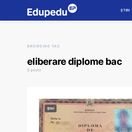
ȘTIRI
BROWSING TAG
eliberare diplome bac
5 posts
Știri