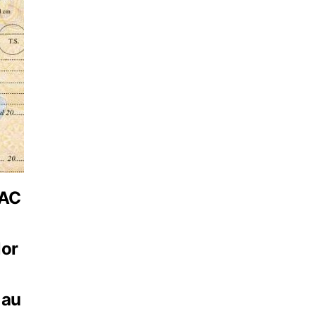
BAC
lor
 au