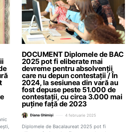
DOCUMENT Diplomele de BAC
ii
2025 pot fi eliberate mai
 de
devreme pentru absolvenții
ură
care nu depun contestații / În
t
2024, la sesiunea din vară au
fost depuse peste 51.000 de
țe
contestații, cu circa 3.000 mai
puține față de 2023
4 februarie 2025
Diana Ghimiși
hnic
ești,
Diplomele de Bacalaureat 2025 pot fi