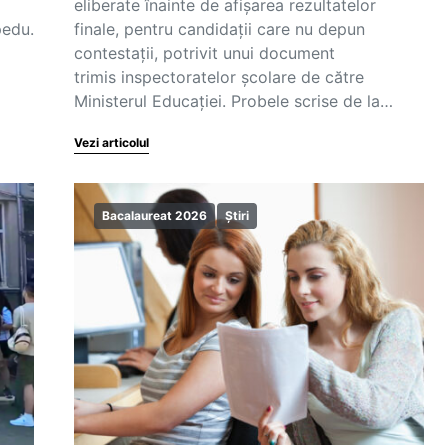
eliberate înainte de afișarea rezultatelor
pedu.
finale, pentru candidații care nu depun
contestații, potrivit unui document
trimis inspectoratelor școlare de către
Ministerul Educației. Probele scrise de la…
Vezi articolul
Bacalaureat 2026
Știri