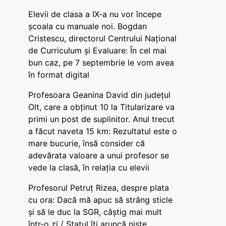
Elevii de clasa a IX-a nu vor începe
școala cu manuale noi. Bogdan
Cristescu, directorul Centrului Național
de Curriculum și Evaluare: În cel mai
bun caz, pe 7 septembrie le vom avea
în format digital
Profesoara Geanina David din județul
Olt, care a obținut 10 la Titularizare va
primi un post de suplinitor. Anul trecut
a făcut naveta 15 km: Rezultatul este o
mare bucurie, însă consider că
adevărata valoare a unui profesor se
vede la clasă, în relația cu elevii
Profesorul Petruț Rizea, despre plata
cu ora: Dacă mă apuc să strâng sticle
și să le duc la SGR, câștig mai mult
într-o zi / Statul îți aruncă niște