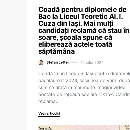
Coadă pentru diplomele de
Bac la Liceul Teoretic Al. I.
Cuza din Iași. Mai mulți
candidați reclamă că stau în
soare, școala spune că
eliberează actele toată
săptămâna
15 iulie 2024
Ștefan Lefter
Coadă la un liceu din Iași pentru diplomel
bacalaureat 2024, sesiunea de vară, după
cum se arată în mai multe imagini video
postate pe rețeaua socială TikTok. Candid
reclamă…
Vezi articolul