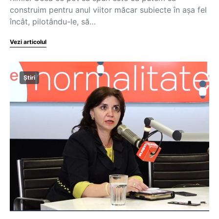
construim pentru anul viitor măcar subiecte în așa fel
încât, pilotându-le, să…
Vezi articolul
Știri