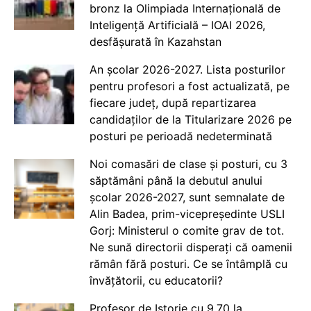
bronz la Olimpiada Internațională de
Inteligență Artificială – IOAI 2026,
desfășurată în Kazahstan
An școlar 2026-2027. Lista posturilor
pentru profesori a fost actualizată, pe
fiecare județ, după repartizarea
candidaților de la Titularizare 2026 pe
posturi pe perioadă nedeterminată
Noi comasări de clase și posturi, cu 3
săptămâni până la debutul anului
școlar 2026-2027, sunt semnalate de
Alin Badea, prim-vicepreședinte USLI
Gorj: Ministerul o comite grav de tot.
Ne sună directorii disperați că oamenii
rămân fără posturi. Ce se întâmplă cu
învățătorii, cu educatorii?
Profesor de Istorie cu 9.70 la