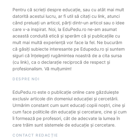
Pentru că scrieți despre educație, sau cu atât mai mult
datorită acestui lucru, ar fi util să citați cu link, atunci
când preluați un articol, părți dintr-un articol sau o idee
care v-a inspirat. Noi, la EduPedu.ro ne-am asumat
această conduită etică și sperăm că și publicațiile cu
mult mai multă experiență vor face la fel. Ne bucurăm
că găsiți subiecte interesante pe Edupedu.ro și suntem
siguri că înțelegeți rugămintea noastră de a cita sursa
(cu link), ca o declarație reciprocă de respect și
profesionalism. Vă mulțumim!
DESPRE NOI
EduPedu.ro este o publicație online care găzduiește
exclusiv articole din domeniul educației și cercetării.
Urmărim constant cum sunt educați copiii noștri, cine și
cum face politicile din educație și cercetare, cine și cum
îi formează pe profesori, cât de adecvate la lumea în
care trăim sunt sistemele de educație și cercetare.
CONTACT REDACȚIE