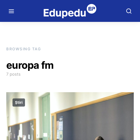
BROWSING TAG
europa fm
7 posts
Știri