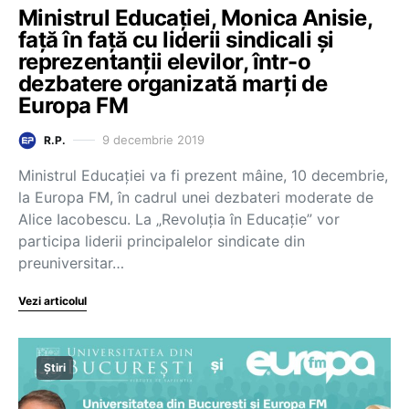
Ministrul Educației, Monica Anisie,
față în față cu liderii sindicali și
reprezentanții elevilor, într-o
dezbatere organizată marți de
Europa FM
9 decembrie 2019
R.P.
Ministrul Educației va fi prezent mâine, 10 decembrie,
la Europa FM, în cadrul unei dezbateri moderate de
Alice Iacobescu. La „Revoluţia în Educaţie” vor
participa liderii principalelor sindicate din
preuniversitar…
Vezi articolul
Știri