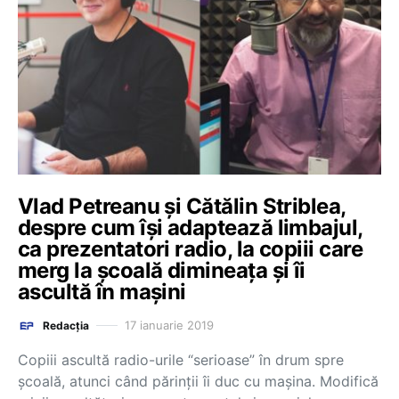
Vlad Petreanu și Cătălin Striblea,
despre cum își adaptează limbajul,
ca prezentatori radio, la copiii care
merg la școală dimineața și îi
ascultă în mașini
17 ianuarie 2019
Redacția
Copiii ascultă radio-urile “serioase” în drum spre
școală, atunci când părinții îi duc cu mașina. Modifică