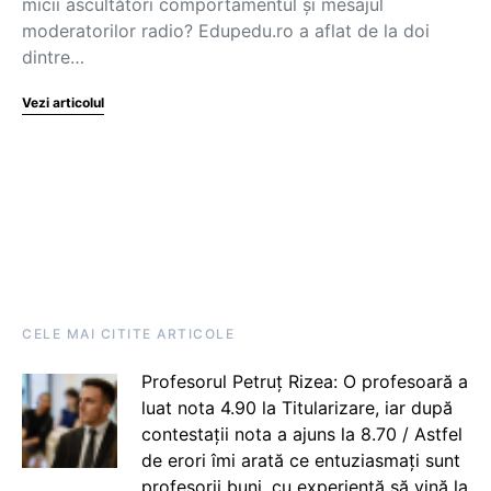
micii ascultători comportamentul și mesajul
moderatorilor radio? Edupedu.ro a aflat de la doi
dintre…
Vezi articolul
CELE MAI CITITE ARTICOLE
Profesorul Petruț Rizea: O profesoară a
luat nota 4.90 la Titularizare, iar după
contestații nota a ajuns la 8.70 / Astfel
de erori îmi arată ce entuziasmați sunt
profesorii buni, cu experiență să vină la