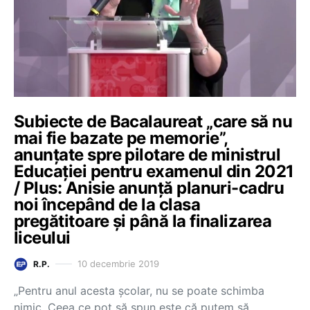
Subiecte de Bacalaureat „care să nu
mai fie bazate pe memorie”,
anunțate spre pilotare de ministrul
Educației pentru examenul din 2021
/ Plus: Anisie anunță planuri-cadru
noi începând de la clasa
pregătitoare și până la finalizarea
liceului
10 decembrie 2019
R.P.
„Pentru anul acesta școlar, nu se poate schimba
nimic. Ceea ce pot să spun este că putem să