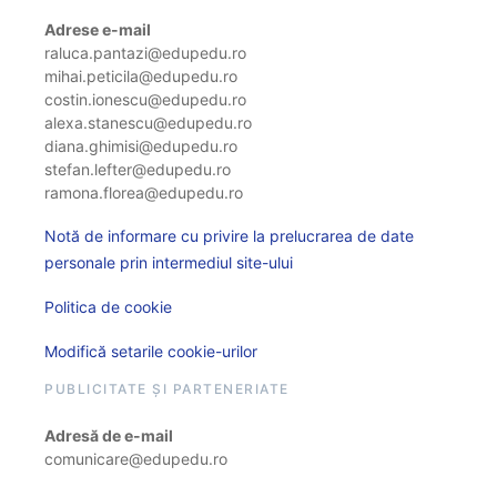
Adrese e-mail
raluca.pantazi@edupedu.ro
mihai.peticila@edupedu.ro
costin.ionescu@edupedu.ro
alexa.stanescu@edupedu.ro
diana.ghimisi@edupedu.ro
stefan.lefter@edupedu.ro
ramona.florea@edupedu.ro
Notă de informare cu privire la prelucrarea de date
personale prin intermediul site-ului
Politica de cookie
Modifică setarile cookie-urilor
PUBLICITATE ȘI PARTENERIATE
Adresă de e-mail
comunicare@edupedu.ro