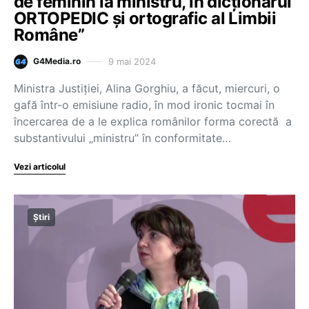
de feminin la ministru, în dicționarul
ORTOPEDIC și ortografic al Limbii
Române”
9 mai 2024
G4Media.ro
Ministra Justiției, Alina Gorghiu, a făcut, miercuri, o
gafă într-o emisiune radio, în mod ironic tocmai în
încercarea de a le explica românilor forma corectă a
substantivului „ministru” în conformitate…
Vezi articolul
Știri