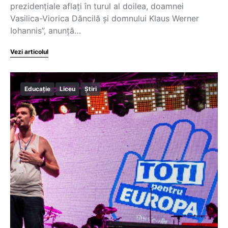
prezidențiale aflați în turul al doilea, doamnei
Vasilica-Viorica Dăncilă și domnului Klaus Werner
Iohannis”, anunță…
Vezi articolul
Educație
Liceu
Știri