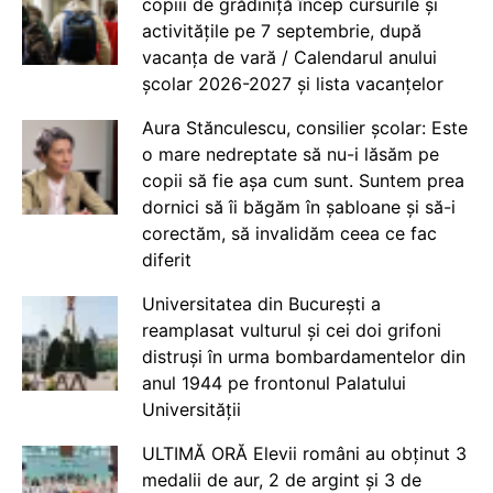
copiii de grădiniță încep cursurile și
activitățile pe 7 septembrie, după
vacanța de vară / Calendarul anului
școlar 2026-2027 și lista vacanțelor
Aura Stănculescu, consilier școlar: Este
o mare nedreptate să nu-i lăsăm pe
copii să fie așa cum sunt. Suntem prea
dornici să îi băgăm în șabloane și să-i
corectăm, să invalidăm ceea ce fac
diferit
Universitatea din București a
reamplasat vulturul și cei doi grifoni
distruși în urma bombardamentelor din
anul 1944 pe frontonul Palatului
Universității
ULTIMĂ ORĂ Elevii români au obținut 3
medalii de aur, 2 de argint și 3 de