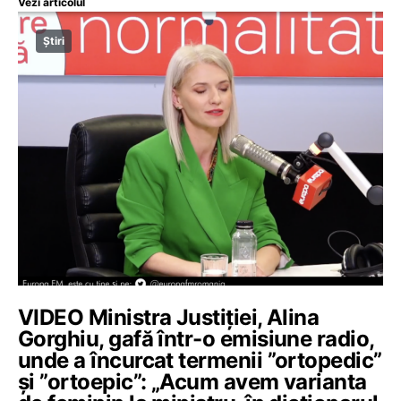
Vezi articolul
Știri
VIDEO Ministra Justiției, Alina
Gorghiu, gafă într-o emisiune radio,
unde a încurcat termenii ”ortopedic”
și ”ortoepic”: „Acum avem varianta