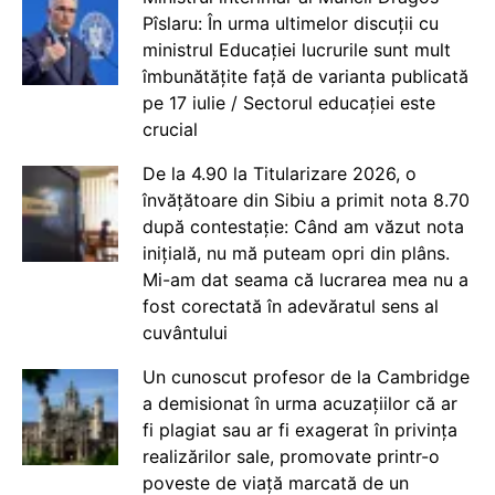
Pîslaru: În urma ultimelor discuții cu
ministrul Educației lucrurile sunt mult
îmbunătățite față de varianta publicată
pe 17 iulie / Sectorul educației este
crucial
De la 4.90 la Titularizare 2026, o
învățătoare din Sibiu a primit nota 8.70
după contestație: Când am văzut nota
inițială, nu mă puteam opri din plâns.
Mi-am dat seama că lucrarea mea nu a
fost corectată în adevăratul sens al
cuvântului
Un cunoscut profesor de la Cambridge
a demisionat în urma acuzațiilor că ar
fi plagiat sau ar fi exagerat în privința
realizărilor sale, promovate printr-o
poveste de viață marcată de un