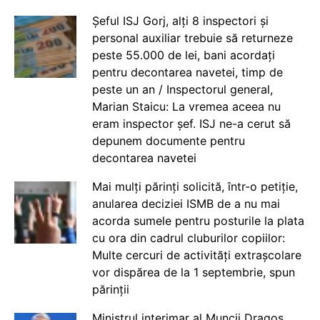
Șeful ISJ Gorj, alți 8 inspectori și
personal auxiliar trebuie să returneze
peste 55.000 de lei, bani acordați
pentru decontarea navetei, timp de
peste un an / Inspectorul general,
Marian Staicu: La vremea aceea nu
eram inspector șef. ISJ ne-a cerut să
depunem documente pentru
decontarea navetei
Mai mulți părinți solicită, într-o petiție,
anularea deciziei ISMB de a nu mai
acorda sumele pentru posturile la plata
cu ora din cadrul cluburilor copiilor:
Multe cercuri de activități extrașcolare
vor dispărea de la 1 septembrie, spun
părinții
Ministrul interimar al Muncii Dragos