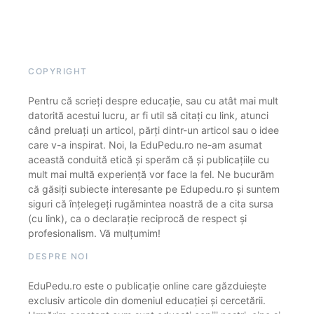
COPYRIGHT
Pentru că scrieți despre educație, sau cu atât mai mult
datorită acestui lucru, ar fi util să citați cu link, atunci
când preluați un articol, părți dintr-un articol sau o idee
care v-a inspirat. Noi, la EduPedu.ro ne-am asumat
această conduită etică și sperăm că și publicațiile cu
mult mai multă experiență vor face la fel. Ne bucurăm
că găsiți subiecte interesante pe Edupedu.ro și suntem
siguri că înțelegeți rugămintea noastră de a cita sursa
(cu link), ca o declarație reciprocă de respect și
profesionalism. Vă mulțumim!
DESPRE NOI
EduPedu.ro este o publicație online care găzduiește
exclusiv articole din domeniul educației și cercetării.