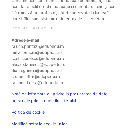
Urmărim constant cum sunt educați copiii noștri, cine și
cum face politicile din educație și cercetare, cine și cum
îi formează pe profesori, cât de adecvate la lumea în
care trăim sunt sistemele de educație și cercetare.
CONTACT REDACȚIE
Adrese e-mail
raluca.pantazi@edupedu.ro
mihai.peticila@edupedu.ro
costin.ionescu@edupedu.ro
alexa.stanescu@edupedu.ro
diana.ghimisi@edupedu.ro
stefan.lefter@edupedu.ro
ramona.florea@edupedu.ro
Notă de informare cu privire la prelucrarea de date
personale prin intermediul site-ului
Politica de cookie
Modifică setarile cookie-urilor