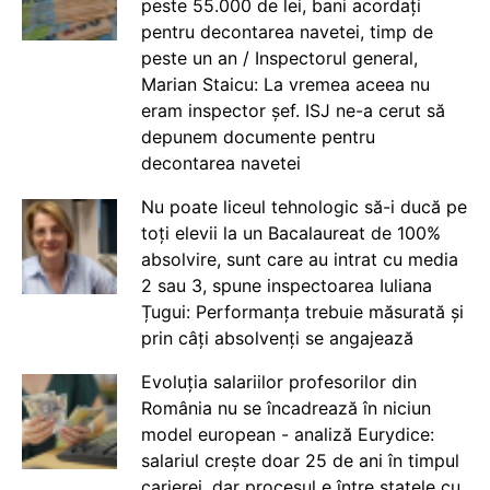
peste 55.000 de lei, bani acordați
pentru decontarea navetei, timp de
peste un an / Inspectorul general,
Marian Staicu: La vremea aceea nu
eram inspector șef. ISJ ne-a cerut să
depunem documente pentru
decontarea navetei
Nu poate liceul tehnologic să-i ducă pe
toți elevii la un Bacalaureat de 100%
absolvire, sunt care au intrat cu media
2 sau 3, spune inspectoarea Iuliana
Țugui: Performanța trebuie măsurată și
prin câți absolvenți se angajează
Evoluția salariilor profesorilor din
România nu se încadrează în niciun
model european - analiză Eurydice:
salariul crește doar 25 de ani în timpul
carierei, dar procesul e între statele cu