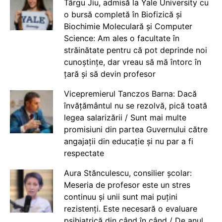
Târgu Jiu, admisă la Yale University cu
o bursă completă în Biofizică și
Biochimie Moleculară și Computer
Science: Am ales o facultate în
străinătate pentru că pot deprinde noi
cunoștințe, dar vreau să mă întorc în
țară și să devin profesor
Vicepremierul Tanczos Barna: Dacă
învățământul nu se rezolvă, pică toată
legea salarizării / Sunt mai multe
promisiuni din partea Guvernului către
angajații din educație și nu par a fi
respectate
Aura Stănculescu, consilier școlar:
Meseria de profesor este un stres
continuu și unii sunt mai puțini
rezistenți. Este necesară o evaluare
psihiatrică din când în când / De anul