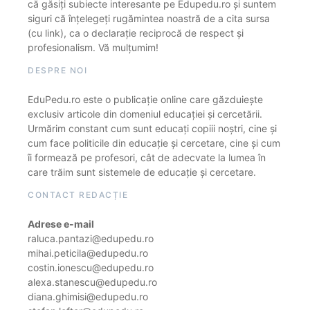
că găsiți subiecte interesante pe Edupedu.ro și suntem
siguri că înțelegeți rugămintea noastră de a cita sursa
(cu link), ca o declarație reciprocă de respect și
profesionalism. Vă mulțumim!
DESPRE NOI
EduPedu.ro este o publicație online care găzduiește
exclusiv articole din domeniul educației și cercetării.
Urmărim constant cum sunt educați copiii noștri, cine și
cum face politicile din educație și cercetare, cine și cum
îi formează pe profesori, cât de adecvate la lumea în
care trăim sunt sistemele de educație și cercetare.
CONTACT REDACȚIE
Adrese e-mail
raluca.pantazi@edupedu.ro
mihai.peticila@edupedu.ro
costin.ionescu@edupedu.ro
alexa.stanescu@edupedu.ro
diana.ghimisi@edupedu.ro