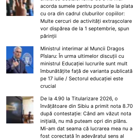
acorda sumele pentru posturile la plata
cu ora din cadrul cluburilor copiilor:
Multe cercuri de activități extrașcolare
vor dispărea de la 1 septembrie, spun
părinții
Ministrul interimar al Muncii Dragos
Pîslaru: În urma ultimelor discuții cu
ministrul Educației lucrurile sunt mult
îmbunătățite față de varianta publicată
pe 17 iulie / Sectorul educației este
crucial
De la 4.90 la Titularizare 2026, o
învățătoare din Sibiu a primit nota 8.70
după contestație: Când am văzut nota
inițială, nu mă puteam opri din plâns.
Mi-am dat seama că lucrarea mea nu a
fost corectată în adevăratul sens al