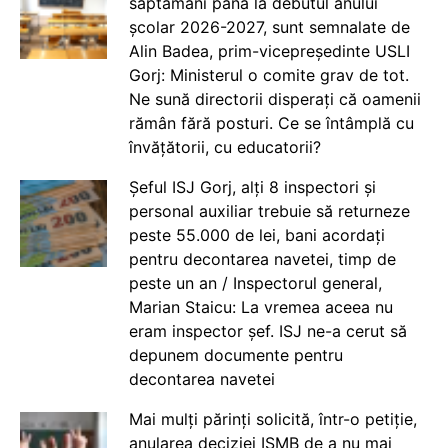
săptămâni până la debutul anului
școlar 2026-2027, sunt semnalate de
Alin Badea, prim-vicepreședinte USLI
Gorj: Ministerul o comite grav de tot.
Ne sună directorii disperați că oamenii
rămân fără posturi. Ce se întâmplă cu
învățătorii, cu educatorii?
Șeful ISJ Gorj, alți 8 inspectori și
personal auxiliar trebuie să returneze
peste 55.000 de lei, bani acordați
pentru decontarea navetei, timp de
peste un an / Inspectorul general,
Marian Staicu: La vremea aceea nu
eram inspector șef. ISJ ne-a cerut să
depunem documente pentru
decontarea navetei
Mai mulți părinți solicită, într-o petiție,
anularea deciziei ISMB de a nu mai