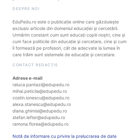
DESPRE NOI
EduPedu.ro este o publicație online care găzduiește
exclusiv articole din domeniul educației și cercetării.
Urmărim constant cum sunt educați copiii noștri, cine și
cum face politicile din educație și cercetare, cine și cum
îi formează pe profesori, cât de adecvate la lumea în
care trăim sunt sistemele de educație și cercetare.
CONTACT REDACȚIE
Adrese e-mail
raluca.pantazi@edupedu.ro
mihai.peticila@edupedu.ro
costin.ionescu@edupedu.ro
alexa.stanescu@edupedu.ro
diana.ghimisi@edupedu.ro
stefan.lefter@edupedu.ro
ramona.florea@edupedu.ro
Notă de informare cu privire la prelucrarea de date