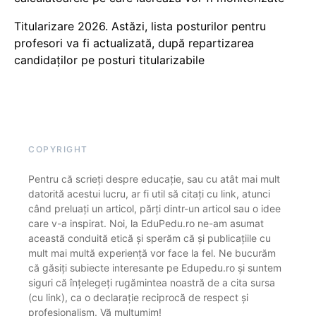
Titularizare 2026. Astăzi, lista posturilor pentru
profesori va fi actualizată, după repartizarea
candidaților pe posturi titularizabile
COPYRIGHT
Pentru că scrieți despre educație, sau cu atât mai mult
datorită acestui lucru, ar fi util să citați cu link, atunci
când preluați un articol, părți dintr-un articol sau o idee
care v-a inspirat. Noi, la EduPedu.ro ne-am asumat
această conduită etică și sperăm că și publicațiile cu
mult mai multă experiență vor face la fel. Ne bucurăm
că găsiți subiecte interesante pe Edupedu.ro și suntem
siguri că înțelegeți rugămintea noastră de a cita sursa
(cu link), ca o declarație reciprocă de respect și
profesionalism. Vă mulțumim!