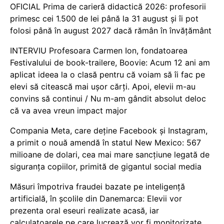
OFICIAL Prima de carieră didactică 2026: profesorii
primesc cei 1.500 de lei până la 31 august și îi pot
folosi până în august 2027 dacă rămân în învățământ
INTERVIU Profesoara Carmen Ion, fondatoarea
Festivalului de book-trailere, Boovie: Acum 12 ani am
aplicat ideea la o clasă pentru că voiam să îi fac pe
elevi să citească mai ușor cărți. Apoi, elevii m-au
convins să continui / Nu m-am gândit absolut deloc
că va avea vreun impact major
Compania Meta, care deține Facebook și Instagram,
a primit o nouă amendă în statul New Mexico: 567
milioane de dolari, cea mai mare sancțiune legată de
siguranța copiilor, primită de gigantul social media
Măsuri împotriva fraudei bazate pe inteligență
artificială, în școlile din Danemarca: Elevii vor
prezenta oral eseuri realizate acasă, iar
calculatoarele pe care lucrează vor fi monitorizate