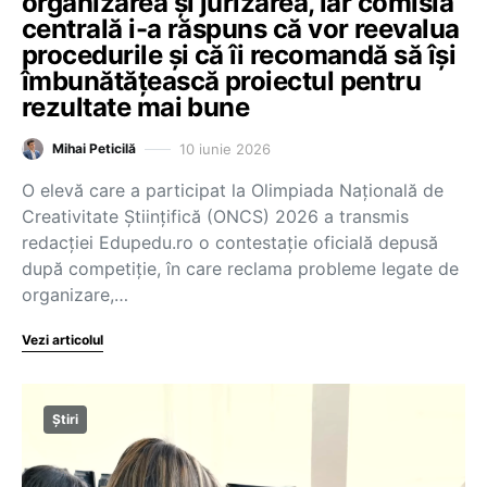
organizarea și jurizarea, iar comisia
centrală i-a răspuns că vor reevalua
procedurile și că îi recomandă să își
îmbunătățească proiectul pentru
rezultate mai bune
10 iunie 2026
Mihai Peticilă
O elevă care a participat la Olimpiada Națională de
Creativitate Științifică (ONCS) 2026 a transmis
redacției Edupedu.ro o contestație oficială depusă
după competiție, în care reclama probleme legate de
organizare,…
Vezi articolul
Știri