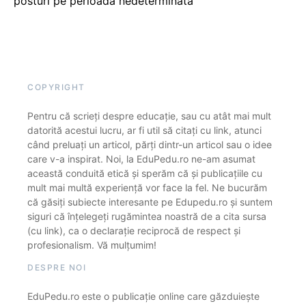
posturi pe perioadă nedeterminată
COPYRIGHT
Pentru că scrieți despre educație, sau cu atât mai mult
datorită acestui lucru, ar fi util să citați cu link, atunci
când preluați un articol, părți dintr-un articol sau o idee
care v-a inspirat. Noi, la EduPedu.ro ne-am asumat
această conduită etică și sperăm că și publicațiile cu
mult mai multă experiență vor face la fel. Ne bucurăm
că găsiți subiecte interesante pe Edupedu.ro și suntem
siguri că înțelegeți rugămintea noastră de a cita sursa
(cu link), ca o declarație reciprocă de respect și
profesionalism. Vă mulțumim!
DESPRE NOI
EduPedu.ro este o publicație online care găzduiește