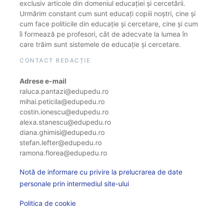
exclusiv articole din domeniul educației și cercetării.
Urmărim constant cum sunt educați copiii noștri, cine și
cum face politicile din educație și cercetare, cine și cum
îi formează pe profesori, cât de adecvate la lumea în
care trăim sunt sistemele de educație și cercetare.
CONTACT REDACȚIE
Adrese e-mail
raluca.pantazi@edupedu.ro
mihai.peticila@edupedu.ro
costin.ionescu@edupedu.ro
alexa.stanescu@edupedu.ro
diana.ghimisi@edupedu.ro
stefan.lefter@edupedu.ro
ramona.florea@edupedu.ro
Notă de informare cu privire la prelucrarea de date
personale prin intermediul site-ului
Politica de cookie