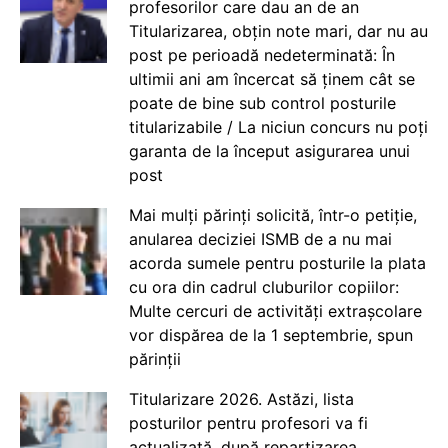
profesorilor care dau an de an
Titularizarea, obțin note mari, dar nu au
post pe perioadă nedeterminată: În
ultimii ani am încercat să ținem cât se
poate de bine sub control posturile
titularizabile / La niciun concurs nu poți
garanta de la început asigurarea unui
post
Mai mulți părinți solicită, într-o petiție,
anularea deciziei ISMB de a nu mai
acorda sumele pentru posturile la plata
cu ora din cadrul cluburilor copiilor:
Multe cercuri de activități extrașcolare
vor dispărea de la 1 septembrie, spun
părinții
Titularizare 2026. Astăzi, lista
posturilor pentru profesori va fi
actualizată, după repartizarea