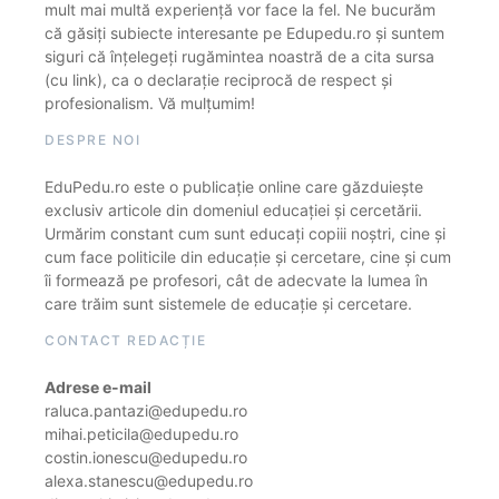
mult mai multă experiență vor face la fel. Ne bucurăm
că găsiți subiecte interesante pe Edupedu.ro și suntem
siguri că înțelegeți rugămintea noastră de a cita sursa
(cu link), ca o declarație reciprocă de respect și
profesionalism. Vă mulțumim!
DESPRE NOI
EduPedu.ro este o publicație online care găzduiește
exclusiv articole din domeniul educației și cercetării.
Urmărim constant cum sunt educați copiii noștri, cine și
cum face politicile din educație și cercetare, cine și cum
îi formează pe profesori, cât de adecvate la lumea în
care trăim sunt sistemele de educație și cercetare.
CONTACT REDACȚIE
Adrese e-mail
raluca.pantazi@edupedu.ro
mihai.peticila@edupedu.ro
costin.ionescu@edupedu.ro
alexa.stanescu@edupedu.ro