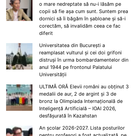
o mare nedreptate să nu-i lăsăm pe
copii să fie așa cum sunt. Suntem prea
dornici să îi băgăm în șabloane și să-i
corectăm, să invalidăm ceea ce fac
diferit
Universitatea din București a
reamplasat vulturul și cei doi grifoni
distruși în urma bombardamentelor din
anul 1944 pe frontonul Palatului
Universității
ULTIMĂ ORĂ Elevii români au obținut 3
medalii de aur, 2 de argint și 3 de
bronz la Olimpiada Internațională de
Inteligență Artificială – IOAI 2026,
desfășurată în Kazahstan
An școlar 2026-2027. Lista posturilor
pentru profesori a fost actualizată, pe