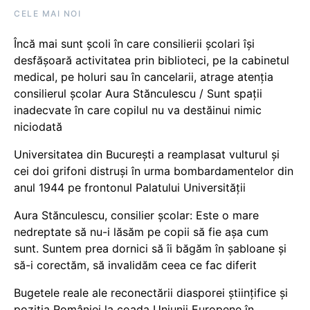
CELE MAI NOI
Încă mai sunt școli în care consilierii școlari își
desfășoară activitatea prin biblioteci, pe la cabinetul
medical, pe holuri sau în cancelarii, atrage atenția
consilierul școlar Aura Stănculescu / Sunt spații
inadecvate în care copilul nu va destăinui nimic
niciodată
Universitatea din București a reamplasat vulturul și
cei doi grifoni distruși în urma bombardamentelor din
anul 1944 pe frontonul Palatului Universității
Aura Stănculescu, consilier școlar: Este o mare
nedreptate să nu-i lăsăm pe copii să fie așa cum
sunt. Suntem prea dornici să îi băgăm în șabloane și
să-i corectăm, să invalidăm ceea ce fac diferit
Bugetele reale ale reconectării diasporei științifice și
poziția României la coada Uniunii Europene în