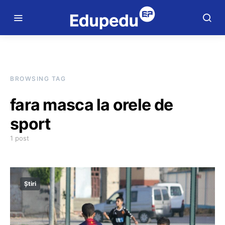
BROWSING TAG
fara masca la orele de
sport
1 post
Știri