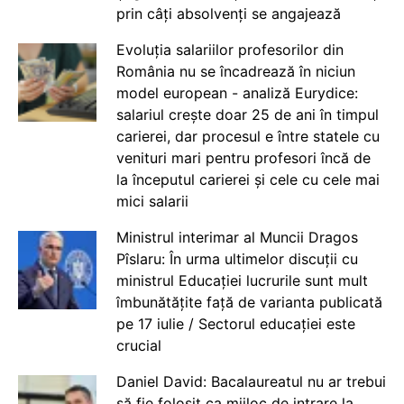
prin câți absolvenți se angajează
Evoluția salariilor profesorilor din
România nu se încadrează în niciun
model european - analiză Eurydice:
salariul crește doar 25 de ani în timpul
carierei, dar procesul e între statele cu
venituri mari pentru profesori încă de
la începutul carierei și cele cu cele mai
mici salarii
Ministrul interimar al Muncii Dragos
Pîslaru: În urma ultimelor discuții cu
ministrul Educației lucrurile sunt mult
îmbunătățite față de varianta publicată
pe 17 iulie / Sectorul educației este
crucial
Daniel David: Bacalaureatul nu ar trebui
să fie folosit ca mijloc de intrare la