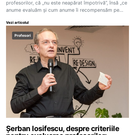
profesorilor, că „nu este neapărat împotrivă”, însă „ce
anume evaluăm și cum anume îi recompensăm pe…
Vezi articolul
Profesori
Șerban Iosifescu, despre criteriile