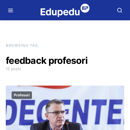
BROWSING TAG
feedback profesori
12 posts
Profesori