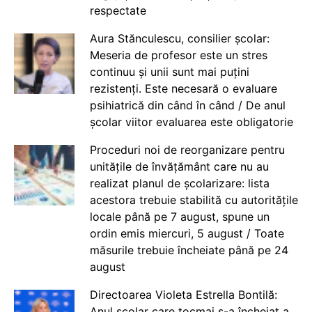
respectate
Aura Stănculescu, consilier școlar:
Meseria de profesor este un stres
continuu și unii sunt mai puțini
rezistenți. Este necesară o evaluare
psihiatrică din când în când / De anul
școlar viitor evaluarea este obligatorie
Proceduri noi de reorganizare pentru
unitățile de învățământ care nu au
realizat planul de școlarizare: lista
acestora trebuie stabilită cu autoritățile
locale până pe 7 august, spune un
ordin emis miercuri, 5 august / Toate
măsurile trebuie încheiate până pe 24
august
Directoarea Violeta Estrella Bontilă:
Anul școlar care tocmai s-a încheiat a