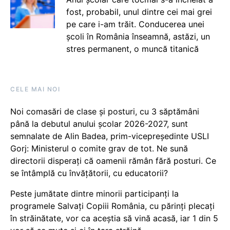
fost, probabil, unul dintre cei mai grei
pe care i-am trăit. Conducerea unei
școli în România înseamnă, astăzi, un
stres permanent, o muncă titanică
CELE MAI NOI
Noi comasări de clase și posturi, cu 3 săptămâni
până la debutul anului școlar 2026-2027, sunt
semnalate de Alin Badea, prim-vicepreședinte USLI
Gorj: Ministerul o comite grav de tot. Ne sună
directorii disperați că oamenii rămân fără posturi. Ce
se întâmplă cu învățătorii, cu educatorii?
Peste jumătate dintre minorii participanți la
programele Salvați Copiii România, cu părinți plecați
în străinătate, vor ca aceștia să vină acasă, iar 1 din 5