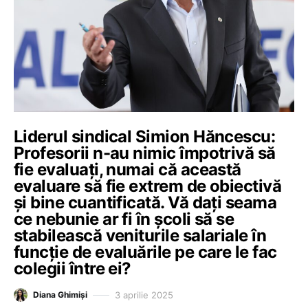
Liderul sindical Simion Hăncescu:
Profesorii n-au nimic împotrivă să
fie evaluați, numai că această
evaluare să fie extrem de obiectivă
și bine cuantificată. Vă dați seama
ce nebunie ar fi în școli să se
stabilească veniturile salariale în
funcție de evaluările pe care le fac
colegii între ei?
3 aprilie 2025
Diana Ghimiși