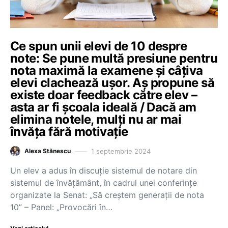
Ce spun unii elevi de 10 despre
note: Se pune multă presiune pentru
nota maximă la examene și câțiva
elevi clachează ușor. Aș propune să
existe doar feedback către elev –
asta ar fi școala ideală / Dacă am
elimina notele, mulți nu ar mai
învăța fără motivație
1 septembrie 2024
Alexa Stănescu
Un elev a adus în discuție sistemul de notare din
sistemul de învățământ, în cadrul unei conferințe
organizate la Senat: „Să creștem generații de nota
10” – Panel: „Provocări în…