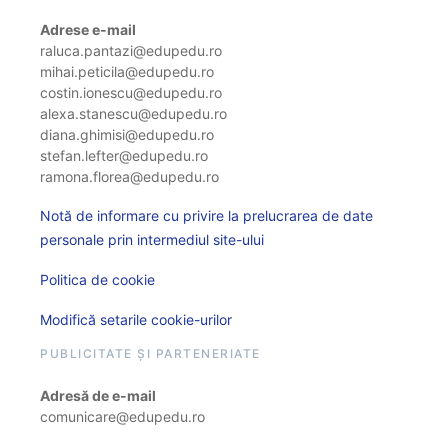
Adrese e-mail
raluca.pantazi@edupedu.ro
mihai.peticila@edupedu.ro
costin.ionescu@edupedu.ro
alexa.stanescu@edupedu.ro
diana.ghimisi@edupedu.ro
stefan.lefter@edupedu.ro
ramona.florea@edupedu.ro
Notă de informare cu privire la prelucrarea de date
personale prin intermediul site-ului
Politica de cookie
Modifică setarile cookie-urilor
PUBLICITATE ȘI PARTENERIATE
Adresă de e-mail
comunicare@edupedu.ro