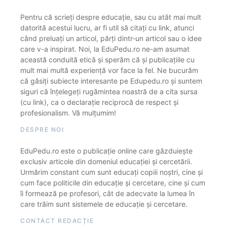
Pentru că scrieți despre educație, sau cu atât mai mult
datorită acestui lucru, ar fi util să citați cu link, atunci
când preluați un articol, părți dintr-un articol sau o idee
care v-a inspirat. Noi, la EduPedu.ro ne-am asumat
această conduită etică și sperăm că și publicațiile cu
mult mai multă experiență vor face la fel. Ne bucurăm
că găsiți subiecte interesante pe Edupedu.ro și suntem
siguri că înțelegeți rugămintea noastră de a cita sursa
(cu link), ca o declarație reciprocă de respect și
profesionalism. Vă mulțumim!
DESPRE NOI
EduPedu.ro este o publicație online care găzduiește
exclusiv articole din domeniul educației și cercetării.
Urmărim constant cum sunt educați copiii noștri, cine și
cum face politicile din educație și cercetare, cine și cum
îi formează pe profesori, cât de adecvate la lumea în
care trăim sunt sistemele de educație și cercetare.
CONTACT REDACȚIE