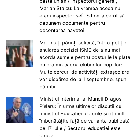
peste un an / Inspectorul general,
Marian Staicu: La vremea aceea nu
eram inspector șef. ISJ ne-a cerut să
depunem documente pentru
decontarea navetei
Mai mulți părinți solicită, într-o petiție,
anularea deciziei ISMB de a nu mai
acorda sumele pentru posturile la plata
cu ora din cadrul cluburilor copiilor:
Multe cercuri de activități extrașcolare
vor dispărea de la 1 septembrie, spun
părinții
Ministrul interimar al Muncii Dragos
Pîslaru: În urma ultimelor discuții cu
ministrul Educației lucrurile sunt mult
îmbunătățite față de varianta publicată
pe 17 iulie / Sectorul educației este
crucial