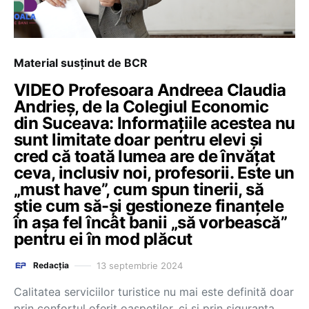
Material susținut de BCR
VIDEO Profesoara Andreea Claudia
Andrieș, de la Colegiul Economic
din Suceava: Informațiile acestea nu
sunt limitate doar pentru elevi și
cred că toată lumea are de învățat
ceva, inclusiv noi, profesorii. Este un
„must have”, cum spun tinerii, să
știe cum să-și gestioneze finanțele
în așa fel încât banii „să vorbească”
pentru ei în mod plăcut
13 septembrie 2024
Redacția
Calitatea serviciilor turistice nu mai este definită doar
prin confortul oferit oaspeților, ci și prin siguranța