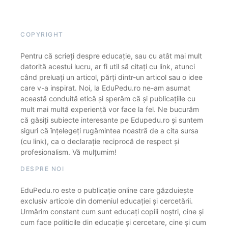
COPYRIGHT
Pentru că scrieți despre educație, sau cu atât mai mult
datorită acestui lucru, ar fi util să citați cu link, atunci
când preluați un articol, părți dintr-un articol sau o idee
care v-a inspirat. Noi, la EduPedu.ro ne-am asumat
această conduită etică și sperăm că și publicațiile cu
mult mai multă experiență vor face la fel. Ne bucurăm
că găsiți subiecte interesante pe Edupedu.ro și suntem
siguri că înțelegeți rugămintea noastră de a cita sursa
(cu link), ca o declarație reciprocă de respect și
profesionalism. Vă mulțumim!
DESPRE NOI
EduPedu.ro este o publicație online care găzduiește
exclusiv articole din domeniul educației și cercetării.
Urmărim constant cum sunt educați copiii noștri, cine și
cum face politicile din educație și cercetare, cine și cum