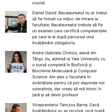
crucial
Daniel David: Bacalaureatul nu ar trebui
să fie folosit ca mijloc de intrare la
facultate. Bacalaureatul trebuie să fie
un examen care certifică competențele
pe care le ai după parcursul unui
învățământ obligatoriu
Andra-Gabriela Cîrstoiu, elevă din
Târgu Jiu, admisă la Yale University cu
o bursă completă în Biofizică și
Biochimie Moleculară și Computer
Science: Am ales o facultate în
străinătate pentru că pot deprinde noi
cunoștințe, dar vreau să mă întorc în
țară și să devin profesor
Vicepremierul Tanczos Barna: Dacă
învățământul nu se rezolvă, pică toată