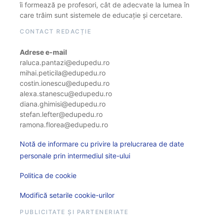
îi formează pe profesori, cât de adecvate la lumea în
care trăim sunt sistemele de educație și cercetare.
CONTACT REDACȚIE
Adrese e-mail
raluca.pantazi@edupedu.ro
mihai.peticila@edupedu.ro
costin.ionescu@edupedu.ro
alexa.stanescu@edupedu.ro
diana.ghimisi@edupedu.ro
stefan.lefter@edupedu.ro
ramona.florea@edupedu.ro
Notă de informare cu privire la prelucrarea de date
personale prin intermediul site-ului
Politica de cookie
Modifică setarile cookie-urilor
PUBLICITATE ȘI PARTENERIATE