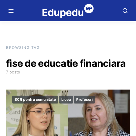
BROWSING TAG
fise de educatie financiara
7 posts
BCR pentru comunitate
Liceu
Profesori