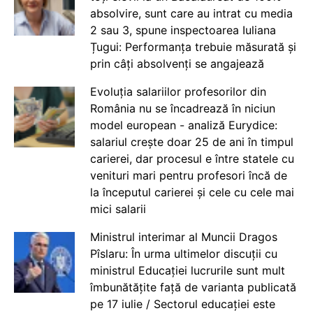
absolvire, sunt care au intrat cu media
2 sau 3, spune inspectoarea Iuliana
Țugui: Performanța trebuie măsurată și
prin câți absolvenți se angajează
Evoluția salariilor profesorilor din
România nu se încadrează în niciun
model european - analiză Eurydice:
salariul crește doar 25 de ani în timpul
carierei, dar procesul e între statele cu
venituri mari pentru profesori încă de
la începutul carierei și cele cu cele mai
mici salarii
Ministrul interimar al Muncii Dragos
Pîslaru: În urma ultimelor discuții cu
ministrul Educației lucrurile sunt mult
îmbunătățite față de varianta publicată
pe 17 iulie / Sectorul educației este