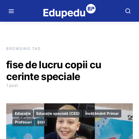
BROWSING TAG
fise de lucru copii cu
cerinte speciale
1 post
Educație
Educație specială (CES)
Învățământ Primar
Profesori
Știri