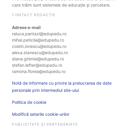
care trăim sunt sistemele de educație și cercetare.
CONTACT REDACȚIE
Adrese e-mail
raluca.pantazi@edupedu.ro
mihai.peticila@edupedu.ro
costin.ionescu@edupedu.ro
alexa.stanescu@edupedu.ro
diana.ghimisi@edupedu.ro
stefan.lefter@edupedu.ro
ramona.florea@edupedu.ro
Notă de informare cu privire la prelucrarea de date
personale prin intermediul site-ului
Politica de cookie
Modifică setarile cookie-urilor
PUBLICITATE ȘI PARTENERIATE