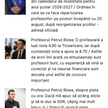
din calendarul de mobilitate pentru
anul școlar 2026-2027 / Ordinea în
care se va face repartizarea
profesorilor pe posturi începând cu 20
august, după reorganizarea școlilor -
adresă oficială
Profesorul Petruț Rizea: O profesoară a
luat nota 4.90 la Titularizare, iar după
contestații nota a ajuns la 8.70 / Astfel
de erori îmi arată ce entuziasmați sunt
profesorii buni, cu experiență să vină la
corectat și ce resurse financiare sunt
alocate unui astfel de concurs
important
Profesorul Petruț Rizea, despre plata
cu ora: Dacă mă apuc să strâng sticle
și să le duc la SGR, câștig mai mult
într-o zi / Statul îți aruncă niște