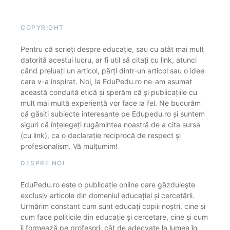
COPYRIGHT
Pentru că scrieți despre educație, sau cu atât mai mult
datorită acestui lucru, ar fi util să citați cu link, atunci
când preluați un articol, părți dintr-un articol sau o idee
care v-a inspirat. Noi, la EduPedu.ro ne-am asumat
această conduită etică și sperăm că și publicațiile cu
mult mai multă experiență vor face la fel. Ne bucurăm
că găsiți subiecte interesante pe Edupedu.ro și suntem
siguri că înțelegeți rugămintea noastră de a cita sursa
(cu link), ca o declarație reciprocă de respect și
profesionalism. Vă mulțumim!
DESPRE NOI
EduPedu.ro este o publicație online care găzduiește
exclusiv articole din domeniul educației și cercetării.
Urmărim constant cum sunt educați copiii noștri, cine și
cum face politicile din educație și cercetare, cine și cum
îi formează pe profesori, cât de adecvate la lumea în