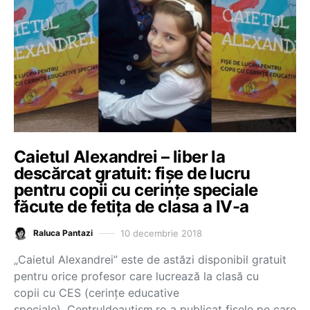
Caietul Alexandrei – liber la
descărcat gratuit: fișe de lucru
pentru copii cu cerințe speciale
făcute de fetița de clasa a IV-a
10 decembrie 2018
Raluca Pantazi
„Caietul Alexandrei” este de astăzi disponibil gratuit
pentru orice profesor care lucrează la clasă cu
copii cu CES (cerințe educative
speciale). Centruldeautism.ro a publicat fișele pe care