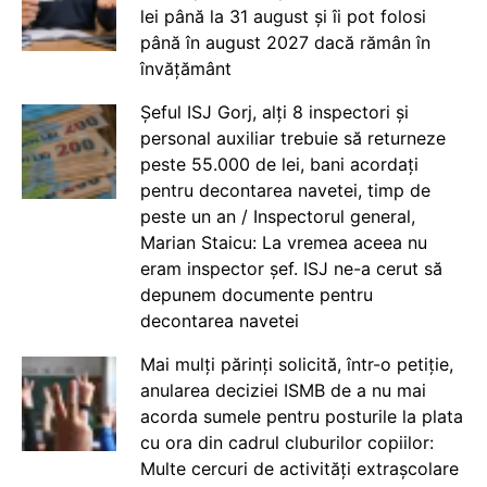
lei până la 31 august și îi pot folosi
până în august 2027 dacă rămân în
învățământ
Șeful ISJ Gorj, alți 8 inspectori și
personal auxiliar trebuie să returneze
peste 55.000 de lei, bani acordați
pentru decontarea navetei, timp de
peste un an / Inspectorul general,
Marian Staicu: La vremea aceea nu
eram inspector șef. ISJ ne-a cerut să
depunem documente pentru
decontarea navetei
Mai mulți părinți solicită, într-o petiție,
anularea deciziei ISMB de a nu mai
acorda sumele pentru posturile la plata
cu ora din cadrul cluburilor copiilor:
Multe cercuri de activități extrașcolare