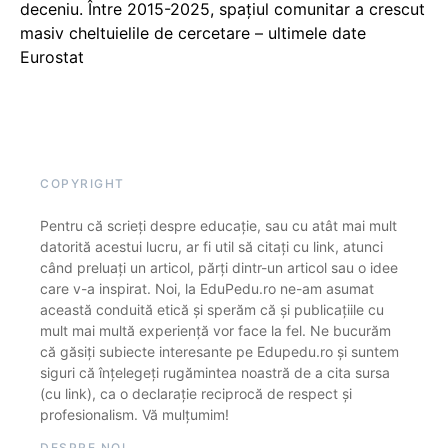
deceniu. Între 2015-2025, spațiul comunitar a crescut
masiv cheltuielile de cercetare – ultimele date
Eurostat
COPYRIGHT
Pentru că scrieți despre educație, sau cu atât mai mult
datorită acestui lucru, ar fi util să citați cu link, atunci
când preluați un articol, părți dintr-un articol sau o idee
care v-a inspirat. Noi, la EduPedu.ro ne-am asumat
această conduită etică și sperăm că și publicațiile cu
mult mai multă experiență vor face la fel. Ne bucurăm
că găsiți subiecte interesante pe Edupedu.ro și suntem
siguri că înțelegeți rugămintea noastră de a cita sursa
(cu link), ca o declarație reciprocă de respect și
profesionalism. Vă mulțumim!
DESPRE NOI