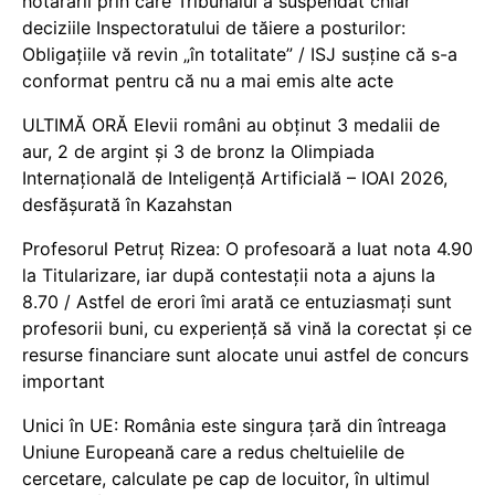
hotărârii prin care Tribunalul a suspendat chiar
deciziile Inspectoratului de tăiere a posturilor:
Obligațiile vă revin „în totalitate” / ISJ susține că s-a
conformat pentru că nu a mai emis alte acte
ULTIMĂ ORĂ Elevii români au obținut 3 medalii de
aur, 2 de argint și 3 de bronz la Olimpiada
Internațională de Inteligență Artificială – IOAI 2026,
desfășurată în Kazahstan
Profesorul Petruț Rizea: O profesoară a luat nota 4.90
la Titularizare, iar după contestații nota a ajuns la
8.70 / Astfel de erori îmi arată ce entuziasmați sunt
profesorii buni, cu experiență să vină la corectat și ce
resurse financiare sunt alocate unui astfel de concurs
important
Unici în UE: România este singura țară din întreaga
Uniune Europeană care a redus cheltuielile de
cercetare, calculate pe cap de locuitor, în ultimul