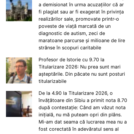
a demisionat în urma acuzațiilor că ar
fi plagiat sau ar fi exagerat în privința
realizărilor sale, promovate printr-o
poveste de viață marcată de un
diagnostic de autism, zeci de
maratoane parcurse și milioane de lire
strânse în scopuri caritabile
Profesor de Istorie cu 9.70 la
Titularizare 2026: Nu prea sunt mari
așteptările. Din păcate nu sunt posturi
titularizabile
De la 4.90 la Titularizare 2026, o
învățătoare din Sibiu a primit nota 8.70
după contestație: Când am văzut nota
inițială, nu mă puteam opri din plâns.
Mi-am dat seama că lucrarea mea nu a
fost corectată în adevăratul sens al