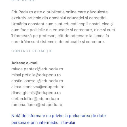
EduPedu.ro este o publicație online care găzduiește
exclusiv articole din domeniul educației și cercetării.
Urmărim constant cum sunt educați copiii noștri, cine și
cum face politicile din educație și cercetare, cine și cum
îi formează pe profesori, cât de adecvate la lumea în
care trăim sunt sistemele de educație și cercetare.
CONTACT REDACȚIE
Adrese e-mail
raluca.pantazi@edupedu.ro
mihai.peticila@edupedu.ro
costin.ionescu@edupedu.ro
alexa.stanescu@edupedu.ro
diana.ghimisi@edupedu.ro
stefan.lefter@edupedu.ro
ramona.florea@edupedu.ro
Notă de informare cu privire la prelucrarea de date
personale prin intermediul site-ului