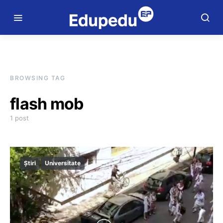
BROWSING TAG
flash mob
1 post
Știri
Universitate