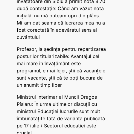
învățătoare din Sibiu a primit nota 8.70
după contestație: Când am văzut nota
inițială, nu mă puteam opri din plâns.
Mi-am dat seama că lucrarea mea nu a
fost corectată în adevăratul sens al
cuvântului
Profesor, la ședința pentru repartizarea
posturilor titularizabile: Avantajul cel
mai mare în învățământ este
programul, e mai lejer, știi că vacanțele
sunt vacanţe, știi că te poți bucura de
un anumit timp liber
Ministrul interimar al Muncii Dragos
Pîslaru: În urma ultimelor discuții cu
ministrul Educației lucrurile sunt mult
îmbunătățite față de varianta publicată
pe 17 iulie / Sectorul educației este
crucial