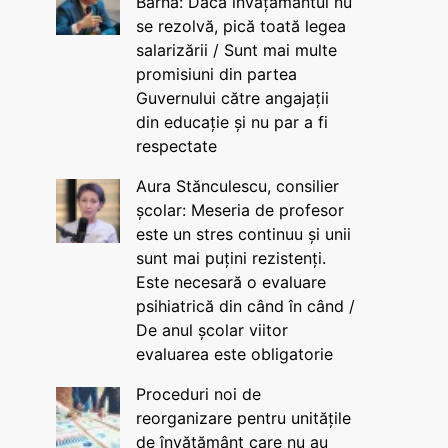
Barna: Dacă învățământul nu
se rezolvă, pică toată legea
salarizării / Sunt mai multe
promisiuni din partea
Guvernului către angajații
din educație și nu par a fi
respectate
Aura Stănculescu, consilier
școlar: Meseria de profesor
este un stres continuu și unii
sunt mai puțini rezistenți.
Este necesară o evaluare
psihiatrică din când în când /
De anul școlar viitor
evaluarea este obligatorie
Proceduri noi de
reorganizare pentru unitățile
de învățământ care nu au