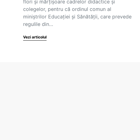
flori și mărțișoare cadrelor didactice și
colegelor, pentru că ordinul comun al
miniștrilor Educației și Sănătății, care prevede
regulile din…
Vezi articolul