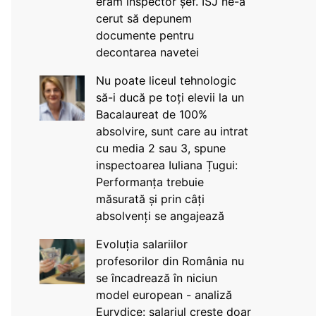
eram inspector șef. ISJ ne-a
cerut să depunem
documente pentru
decontarea navetei
Nu poate liceul tehnologic
să-i ducă pe toți elevii la un
Bacalaureat de 100%
absolvire, sunt care au intrat
cu media 2 sau 3, spune
inspectoarea Iuliana Țugui:
Performanța trebuie
măsurată și prin câți
absolvenți se angajează
Evoluția salariilor
profesorilor din România nu
se încadrează în niciun
model european - analiză
Eurydice: salariul crește doar