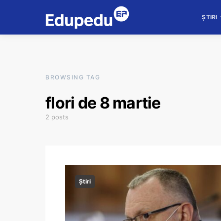
ȘTIRI
BROWSING TAG
flori de 8 martie
2 posts
Știri