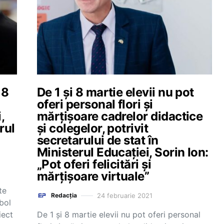
 8
De 1 și 8 martie elevii nu pot
oferi personal flori și
,
mărțișoare cadrelor didactice
rul
și colegelor, potrivit
secretarului de stat în
Ministerul Educației, Sorin Ion:
„Pot oferi felicitări și
mărțișoare virtuale”
te
24 februarie 2021
Redacția
bol
iect
De 1 și 8 martie elevii nu pot oferi personal