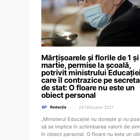
Mărțișoarele și florile de 1 și
martie, permise la școală,
potrivit ministrului Educației
care îl contrazice pe secreta
de stat: O floare nu este un
obiect personal
24 februarie 2021
Redacția
„Ministerul Educației nu dorește și nu poa
să se implice în schimbarea valorii de sim
în obiect personal. O floare nu este un ob