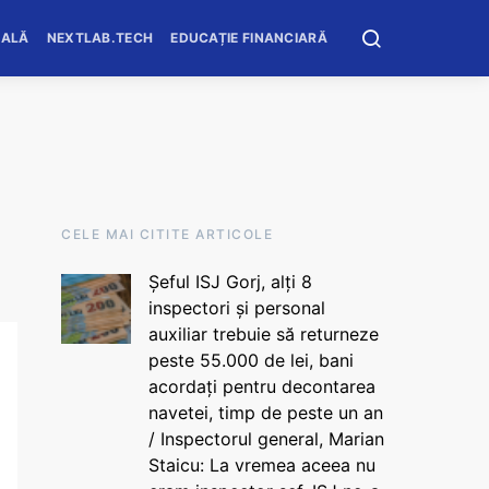
OALĂ
NEXTLAB.TECH
EDUCAȚIE FINANCIARĂ
CELE MAI CITITE ARTICOLE
Șeful ISJ Gorj, alți 8
inspectori și personal
auxiliar trebuie să returneze
peste 55.000 de lei, bani
acordați pentru decontarea
navetei, timp de peste un an
/ Inspectorul general, Marian
Staicu: La vremea aceea nu