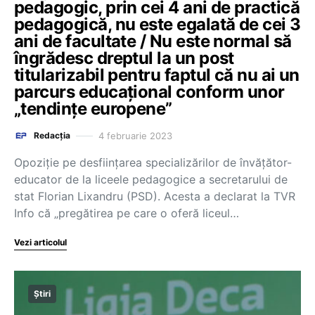
pedagogic, prin cei 4 ani de practică
pedagogică, nu este egalată de cei 3
ani de facultate / Nu este normal să
îngrădesc dreptul la un post
titularizabil pentru faptul că nu ai un
parcurs educațional conform unor
„tendințe europene”
4 februarie 2023
Redacția
Opoziție pe desființarea specializărilor de învățător-
educator de la liceele pedagogice a secretarului de
stat Florian Lixandru (PSD). Acesta a declarat la TVR
Info că „pregătirea pe care o oferă liceul…
Vezi articolul
Știri