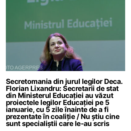
Secretomania din jurul legilor Deca.
Florian Lixandru: Secretarii de stat
din Ministerul Educației au văzut
proiectele legilor Educației pe 5
ianuarie, cu 5 zile înainte de a fi
prezentate în coaliție / Nu știu cine
sunt specialiștii care le-au scris