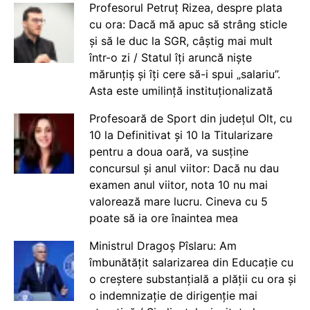
Profesorul Petruț Rizea, despre plata
cu ora: Dacă mă apuc să strâng sticle
și să le duc la SGR, câștig mai mult
într-o zi / Statul îți aruncă niște
mărunțiș și îți cere să-i spui „salariu”.
Asta este umilință instituționalizată
Profesoară de Sport din județul Olt, cu
10 la Definitivat și 10 la Titularizare
pentru a doua oară, va susține
concursul și anul viitor: Dacă nu dau
examen anul viitor, nota 10 nu mai
valorează mare lucru. Cineva cu 5
poate să ia ore înaintea mea
Ministrul Dragoș Pîslaru: Am
îmbunătățit salarizarea din Educație cu
o creștere substanțială a plății cu ora și
o indemnizație de dirigenție mai