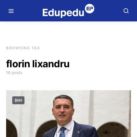
BROWSING TAG
florin lixandru
16 posts
Știri