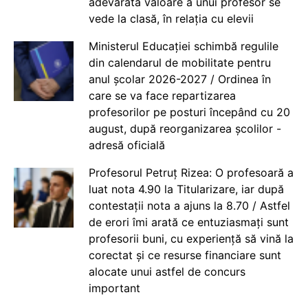
adevărata valoare a unui profesor se
vede la clasă, în relația cu elevii
Ministerul Educației schimbă regulile
din calendarul de mobilitate pentru
anul școlar 2026-2027 / Ordinea în
care se va face repartizarea
profesorilor pe posturi începând cu 20
august, după reorganizarea școlilor -
adresă oficială
Profesorul Petruț Rizea: O profesoară a
luat nota 4.90 la Titularizare, iar după
contestații nota a ajuns la 8.70 / Astfel
de erori îmi arată ce entuziasmați sunt
profesorii buni, cu experiență să vină la
corectat și ce resurse financiare sunt
alocate unui astfel de concurs
important