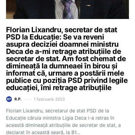
Florian Lixandru, secretar de stat
PSD la Educație: Se va reveni
asupra deciziei doamnei ministru
Deca de a-mi retrage atribuțiile de
secretar de stat. Am fost chemat de
dimineață la dumneaei în birou și
informat că, urmare a postării mele
publice cu poziția PSD privind legile
educației, îmi retrage atribuțiile
1 februarie 2023
R.P.
Florian Lixandru, secretarul de stat PSD de la
Educație căruia ministra Ligia Deca i-a retras în
această dimineață atribuțiile de secretar de stat, a
declarat în această seară, la B1…