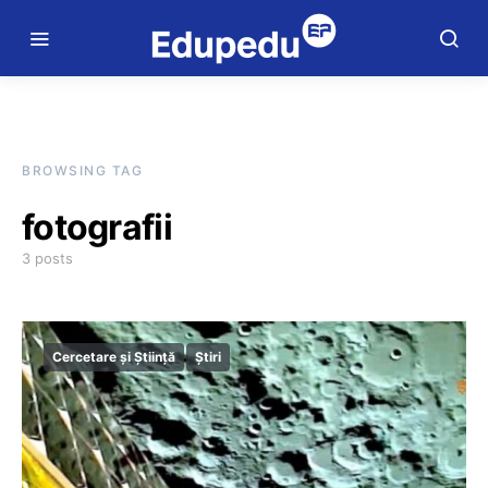
BROWSING TAG
fotografii
3 posts
Cercetare și Știință
Știri