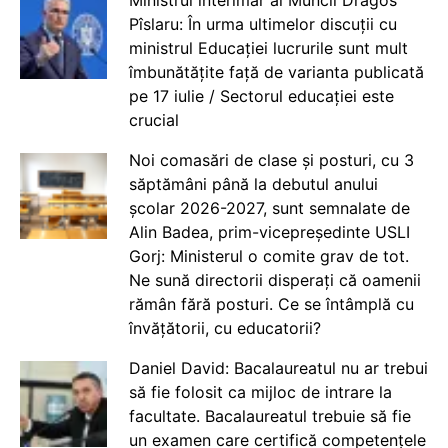
Pîslaru: În urma ultimelor discuții cu
ministrul Educației lucrurile sunt mult
îmbunătățite față de varianta publicată
pe 17 iulie / Sectorul educației este
crucial
Noi comasări de clase și posturi, cu 3
săptămâni până la debutul anului
școlar 2026-2027, sunt semnalate de
Alin Badea, prim-vicepreședinte USLI
Gorj: Ministerul o comite grav de tot.
Ne sună directorii disperați că oamenii
rămân fără posturi. Ce se întâmplă cu
învățătorii, cu educatorii?
Daniel David: Bacalaureatul nu ar trebui
să fie folosit ca mijloc de intrare la
facultate. Bacalaureatul trebuie să fie
un examen care certifică competențele