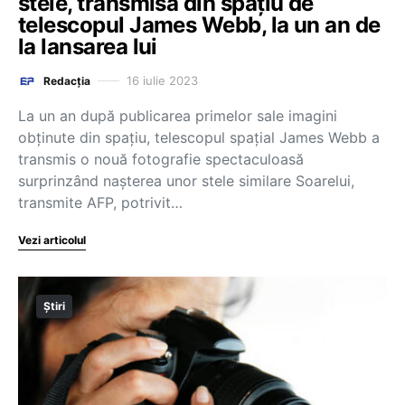
stele, transmisă din spațiu de
telescopul James Webb, la un an de
la lansarea lui
16 iulie 2023
Redacția
La un an după publicarea primelor sale imagini
obţinute din spaţiu, telescopul spaţial James Webb a
transmis o nouă fotografie spectaculoasă
surprinzând naşterea unor stele similare Soarelui,
transmite AFP, potrivit…
Vezi articolul
Știri