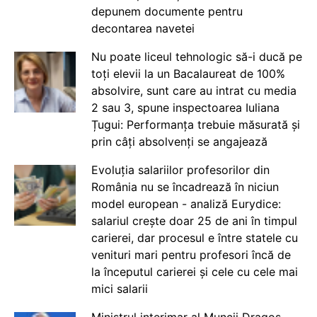
depunem documente pentru
decontarea navetei
Nu poate liceul tehnologic să-i ducă pe
toți elevii la un Bacalaureat de 100%
absolvire, sunt care au intrat cu media
2 sau 3, spune inspectoarea Iuliana
Țugui: Performanța trebuie măsurată și
prin câți absolvenți se angajează
Evoluția salariilor profesorilor din
România nu se încadrează în niciun
model european - analiză Eurydice:
salariul crește doar 25 de ani în timpul
carierei, dar procesul e între statele cu
venituri mari pentru profesori încă de
la începutul carierei și cele cu cele mai
mici salarii
Ministrul interimar al Muncii Dragos