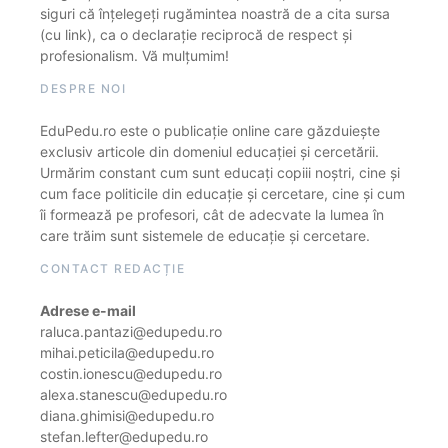
siguri că înțelegeți rugămintea noastră de a cita sursa
(cu link), ca o declarație reciprocă de respect și
profesionalism. Vă mulțumim!
DESPRE NOI
EduPedu.ro este o publicație online care găzduiește
exclusiv articole din domeniul educației și cercetării.
Urmărim constant cum sunt educați copiii noștri, cine și
cum face politicile din educație și cercetare, cine și cum
îi formează pe profesori, cât de adecvate la lumea în
care trăim sunt sistemele de educație și cercetare.
CONTACT REDACȚIE
Adrese e-mail
raluca.pantazi@edupedu.ro
mihai.peticila@edupedu.ro
costin.ionescu@edupedu.ro
alexa.stanescu@edupedu.ro
diana.ghimisi@edupedu.ro
stefan.lefter@edupedu.ro