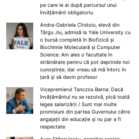
pe care le ai după parcursul unui
învățământ obligatoriu
Andra-Gabriela Cîrstoiu, elevă din
Târgu Jiu, admisă la Yale University cu
o bursă completă în Biofizică și
Biochimie Moleculară și Computer
Science: Am ales o facultate în
străinătate pentru că pot deprinde noi
cunoștințe, dar vreau să mă întorc în
țară și să devin profesor
Vicepremierul Tanczos Barna: Dacă
învățământul nu se rezolvă, pică toată
legea salarizării / Sunt mai multe
promisiuni din partea Guvernului către
angajații din educație și nu par a fi
respectate
Aura Stănculescu, consilier școlar: