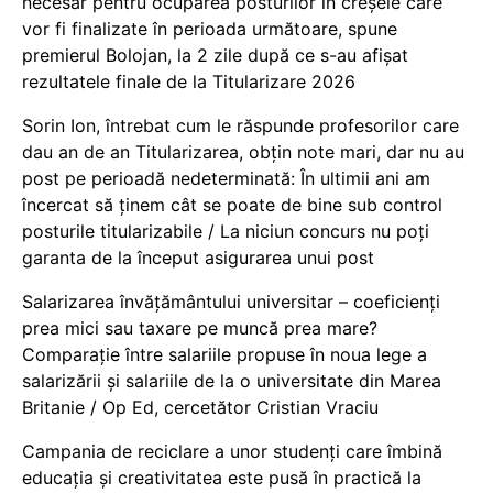
necesar pentru ocuparea posturilor în creșele care
vor fi finalizate în perioada următoare, spune
premierul Bolojan, la 2 zile după ce s-au afișat
rezultatele finale de la Titularizare 2026
Sorin Ion, întrebat cum le răspunde profesorilor care
dau an de an Titularizarea, obțin note mari, dar nu au
post pe perioadă nedeterminată: În ultimii ani am
încercat să ținem cât se poate de bine sub control
posturile titularizabile / La niciun concurs nu poți
garanta de la început asigurarea unui post
Salarizarea învățământului universitar – coeficienți
prea mici sau taxare pe muncă prea mare?
Comparație între salariile propuse în noua lege a
salarizării și salariile de la o universitate din Marea
Britanie / Op Ed, cercetător Cristian Vraciu
Campania de reciclare a unor studenți care îmbină
educația și creativitatea este pusă în practică la