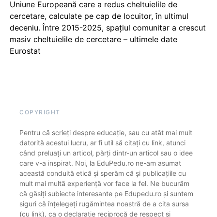
Uniune Europeană care a redus cheltuielile de
cercetare, calculate pe cap de locuitor, în ultimul
deceniu. Între 2015-2025, spațiul comunitar a crescut
masiv cheltuielile de cercetare – ultimele date
Eurostat
COPYRIGHT
Pentru că scrieți despre educație, sau cu atât mai mult
datorită acestui lucru, ar fi util să citați cu link, atunci
când preluați un articol, părți dintr-un articol sau o idee
care v-a inspirat. Noi, la EduPedu.ro ne-am asumat
această conduită etică și sperăm că și publicațiile cu
mult mai multă experiență vor face la fel. Ne bucurăm
că găsiți subiecte interesante pe Edupedu.ro și suntem
siguri că înțelegeți rugămintea noastră de a cita sursa
(cu link), ca o declarație reciprocă de respect și