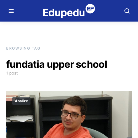
BROWSING TAG
fundatia upper school
1 post
Analize