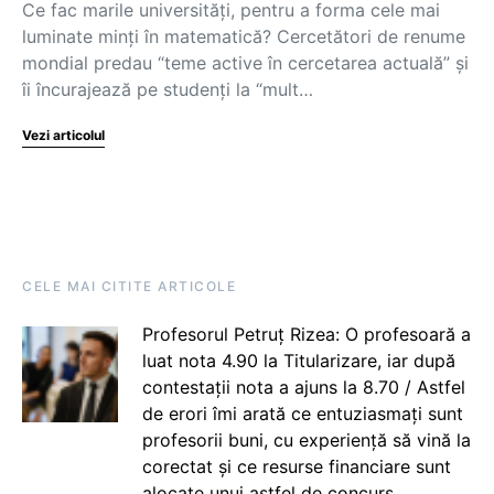
Ce fac marile universități, pentru a forma cele mai
luminate minți în matematică? Cercetători de renume
mondial predau “teme active în cercetarea actuală” și
îi încurajează pe studenți la “mult…
Vezi articolul
CELE MAI CITITE ARTICOLE
Profesorul Petruț Rizea: O profesoară a
luat nota 4.90 la Titularizare, iar după
contestații nota a ajuns la 8.70 / Astfel
de erori îmi arată ce entuziasmați sunt
profesorii buni, cu experiență să vină la
corectat și ce resurse financiare sunt
alocate unui astfel de concurs