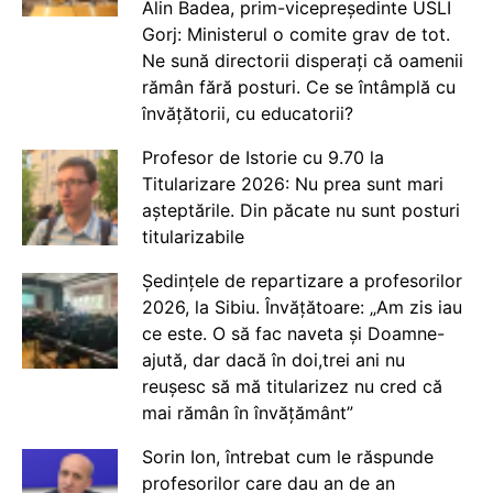
Alin Badea, prim-vicepreședinte USLI
Gorj: Ministerul o comite grav de tot.
Ne sună directorii disperați că oamenii
rămân fără posturi. Ce se întâmplă cu
învățătorii, cu educatorii?
Profesor de Istorie cu 9.70 la
Titularizare 2026: Nu prea sunt mari
așteptările. Din păcate nu sunt posturi
titularizabile
Ședințele de repartizare a profesorilor
2026, la Sibiu. Învățătoare: „Am zis iau
ce este. O să fac naveta și Doamne-
ajută, dar dacă în doi,trei ani nu
reușesc să mă titularizez nu cred că
mai rămân în învățământ”
Sorin Ion, întrebat cum le răspunde
profesorilor care dau an de an