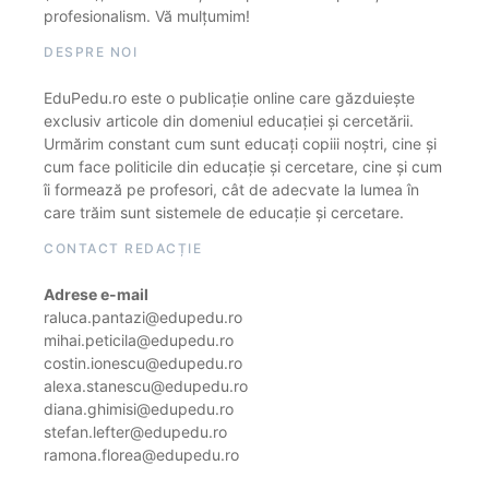
profesionalism. Vă mulțumim!
DESPRE NOI
EduPedu.ro este o publicație online care găzduiește
exclusiv articole din domeniul educației și cercetării.
Urmărim constant cum sunt educați copiii noștri, cine și
cum face politicile din educație și cercetare, cine și cum
îi formează pe profesori, cât de adecvate la lumea în
care trăim sunt sistemele de educație și cercetare.
CONTACT REDACȚIE
Adrese e-mail
raluca.pantazi@edupedu.ro
mihai.peticila@edupedu.ro
costin.ionescu@edupedu.ro
alexa.stanescu@edupedu.ro
diana.ghimisi@edupedu.ro
stefan.lefter@edupedu.ro
ramona.florea@edupedu.ro