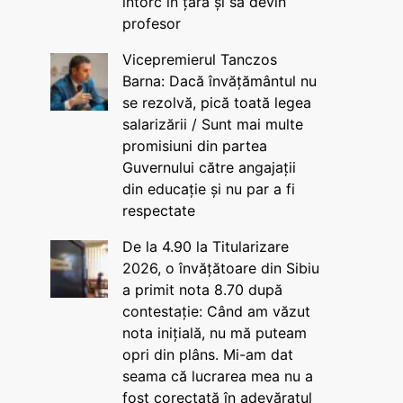
întorc în țară și să devin
profesor
Vicepremierul Tanczos
Barna: Dacă învățământul nu
se rezolvă, pică toată legea
salarizării / Sunt mai multe
promisiuni din partea
Guvernului către angajații
din educație și nu par a fi
respectate
De la 4.90 la Titularizare
2026, o învățătoare din Sibiu
a primit nota 8.70 după
contestație: Când am văzut
nota inițială, nu mă puteam
opri din plâns. Mi-am dat
seama că lucrarea mea nu a
fost corectată în adevăratul