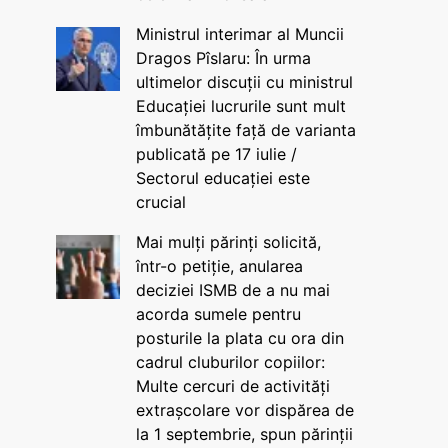
Ministrul interimar al Muncii
Dragos Pîslaru: În urma
ultimelor discuții cu ministrul
Educației lucrurile sunt mult
îmbunătățite față de varianta
publicată pe 17 iulie /
Sectorul educației este
crucial
Mai mulți părinți solicită,
într-o petiție, anularea
deciziei ISMB de a nu mai
acorda sumele pentru
posturile la plata cu ora din
cadrul cluburilor copiilor:
Multe cercuri de activități
extrașcolare vor dispărea de
la 1 septembrie, spun părinții