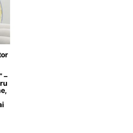
tor
” –
cru
e,
ai