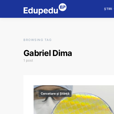
ȘTIRI
BROWSING TAG
Gabriel Dima
1 post
Cercetare și Știință