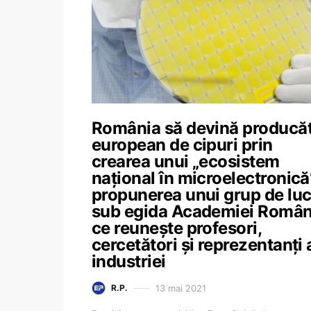
România să devină producă
european de cipuri prin
crearea unui „ecosistem
național în microelectronică
propunerea unui grup de lu
sub egida Academiei Român
ce reunește profesori,
cercetători și reprezentanți 
industriei
13 mai 2021
R.P.