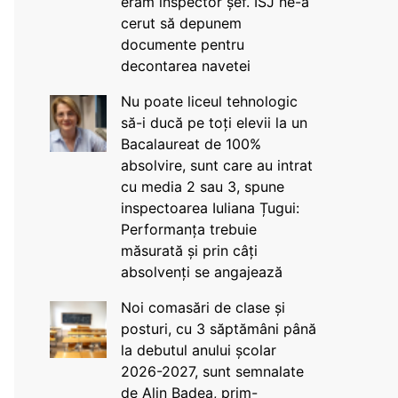
eram inspector șef. ISJ ne-a
cerut să depunem
documente pentru
decontarea navetei
Nu poate liceul tehnologic
să-i ducă pe toți elevii la un
Bacalaureat de 100%
absolvire, sunt care au intrat
cu media 2 sau 3, spune
inspectoarea Iuliana Țugui:
Performanța trebuie
măsurată și prin câți
absolvenți se angajează
Noi comasări de clase și
posturi, cu 3 săptămâni până
la debutul anului școlar
2026-2027, sunt semnalate
de Alin Badea, prim-