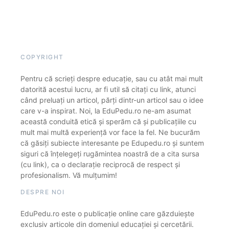
COPYRIGHT
Pentru că scrieți despre educație, sau cu atât mai mult
datorită acestui lucru, ar fi util să citați cu link, atunci
când preluați un articol, părți dintr-un articol sau o idee
care v-a inspirat. Noi, la EduPedu.ro ne-am asumat
această conduită etică și sperăm că și publicațiile cu
mult mai multă experiență vor face la fel. Ne bucurăm
că găsiți subiecte interesante pe Edupedu.ro și suntem
siguri că înțelegeți rugămintea noastră de a cita sursa
(cu link), ca o declarație reciprocă de respect și
profesionalism. Vă mulțumim!
DESPRE NOI
EduPedu.ro este o publicație online care găzduiește
exclusiv articole din domeniul educației și cercetării.