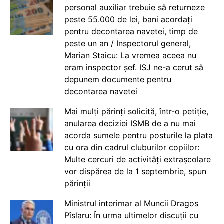
personal auxiliar trebuie să returneze
peste 55.000 de lei, bani acordați
pentru decontarea navetei, timp de
peste un an / Inspectorul general,
Marian Staicu: La vremea aceea nu
eram inspector șef. ISJ ne-a cerut să
depunem documente pentru
decontarea navetei
Mai mulți părinți solicită, într-o petiție,
anularea deciziei ISMB de a nu mai
acorda sumele pentru posturile la plata
cu ora din cadrul cluburilor copiilor:
Multe cercuri de activități extrașcolare
vor dispărea de la 1 septembrie, spun
părinții
Ministrul interimar al Muncii Dragos
Pîslaru: În urma ultimelor discuții cu