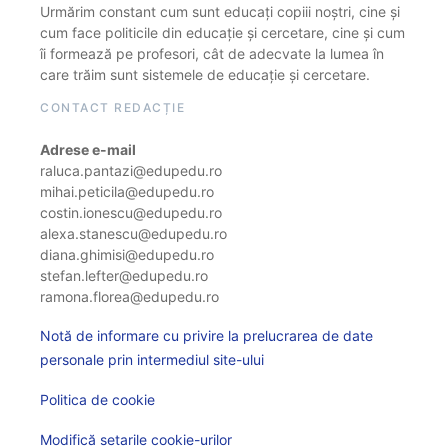
Urmărim constant cum sunt educați copiii noștri, cine și
cum face politicile din educație și cercetare, cine și cum
îi formează pe profesori, cât de adecvate la lumea în
care trăim sunt sistemele de educație și cercetare.
CONTACT REDACȚIE
Adrese e-mail
raluca.pantazi@edupedu.ro
mihai.peticila@edupedu.ro
costin.ionescu@edupedu.ro
alexa.stanescu@edupedu.ro
diana.ghimisi@edupedu.ro
stefan.lefter@edupedu.ro
ramona.florea@edupedu.ro
Notă de informare cu privire la prelucrarea de date
personale prin intermediul site-ului
Politica de cookie
Modifică setarile cookie-urilor