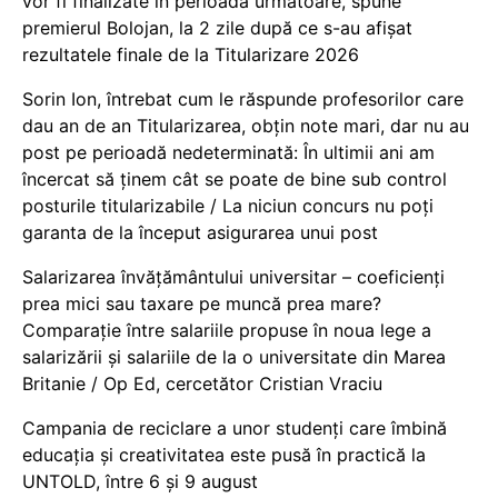
vor fi finalizate în perioada următoare, spune
premierul Bolojan, la 2 zile după ce s-au afișat
rezultatele finale de la Titularizare 2026
Sorin Ion, întrebat cum le răspunde profesorilor care
dau an de an Titularizarea, obțin note mari, dar nu au
post pe perioadă nedeterminată: În ultimii ani am
încercat să ținem cât se poate de bine sub control
posturile titularizabile / La niciun concurs nu poți
garanta de la început asigurarea unui post
Salarizarea învățământului universitar – coeficienți
prea mici sau taxare pe muncă prea mare?
Comparație între salariile propuse în noua lege a
salarizării și salariile de la o universitate din Marea
Britanie / Op Ed, cercetător Cristian Vraciu
Campania de reciclare a unor studenți care îmbină
educația și creativitatea este pusă în practică la
UNTOLD, între 6 și 9 august