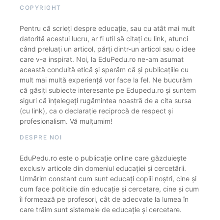
COPYRIGHT
Pentru că scrieți despre educație, sau cu atât mai mult
datorită acestui lucru, ar fi util să citați cu link, atunci
când preluați un articol, părți dintr-un articol sau o idee
care v-a inspirat. Noi, la EduPedu.ro ne-am asumat
această conduită etică și sperăm că și publicațiile cu
mult mai multă experiență vor face la fel. Ne bucurăm
că găsiți subiecte interesante pe Edupedu.ro și suntem
siguri că înțelegeți rugămintea noastră de a cita sursa
(cu link), ca o declarație reciprocă de respect și
profesionalism. Vă mulțumim!
DESPRE NOI
EduPedu.ro este o publicație online care găzduiește
exclusiv articole din domeniul educației și cercetării.
Urmărim constant cum sunt educați copiii noștri, cine și
cum face politicile din educație și cercetare, cine și cum
îi formează pe profesori, cât de adecvate la lumea în
care trăim sunt sistemele de educație și cercetare.