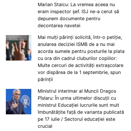
Marian Staicu: La vremea aceea nu
eram inspector șef. ISJ ne-a cerut să
depunem documente pentru
decontarea navetei
Mai mulți părinți solicită, într-o petiție,
anularea deciziei ISMB de a nu mai
acorda sumele pentru posturile la plata
cu ora din cadrul cluburilor copiilor:
Multe cercuri de activități extrașcolare
vor dispărea de la 1 septembrie, spun
părinții
Ministrul interimar al Muncii Dragos
Pîslaru: În urma ultimelor discuții cu
ministrul Educației lucrurile sunt mult
îmbunătățite față de varianta publicată
pe 17 iulie / Sectorul educației este
crucial