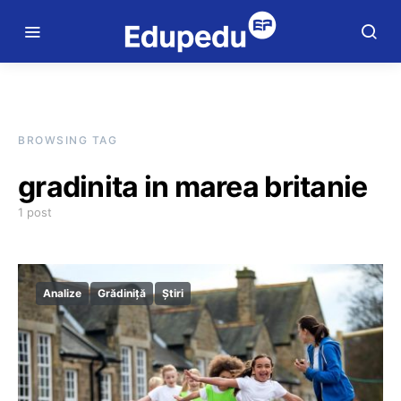
BROWSING TAG
gradinita in marea britanie
1 post
Analize
Grădiniță
Știri