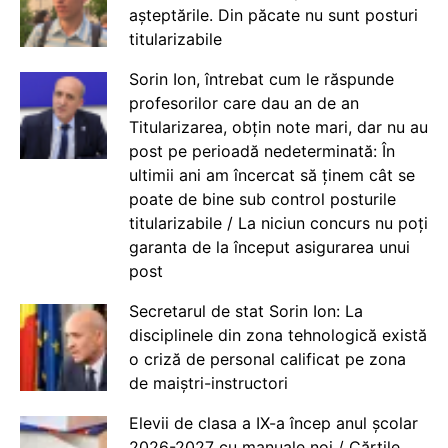
așteptările. Din păcate nu sunt posturi
titularizabile
Sorin Ion, întrebat cum le răspunde
profesorilor care dau an de an
Titularizarea, obțin note mari, dar nu au
post pe perioadă nedeterminată: În
ultimii ani am încercat să ținem cât se
poate de bine sub control posturile
titularizabile / La niciun concurs nu poți
garanta de la început asigurarea unui
post
Secretarul de stat Sorin Ion: La
disciplinele din zona tehnologică există
o criză de personal calificat pe zona
de maiștri-instructori
Elevii de clasa a IX-a încep anul școlar
2026-2027 cu manuale noi / Cărțile