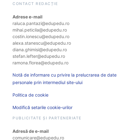
CONTACT REDACȚIE
Adrese e-mail
raluca.pantazi@edupedu.ro
mihai.peticila@edupedu.ro
costin.ionescu@edupedu.ro
alexa.stanescu@edupedu.ro
diana.ghimisi@edupedu.ro
stefan.lefter@edupedu.ro
ramona.florea@edupedu.ro
Notă de informare cu privire la prelucrarea de date
personale prin intermediul site-ului
Politica de cookie
Modifică setarile cookie-urilor
PUBLICITATE ȘI PARTENERIATE
Adresă de e-mail
comunicare@edupedu.ro