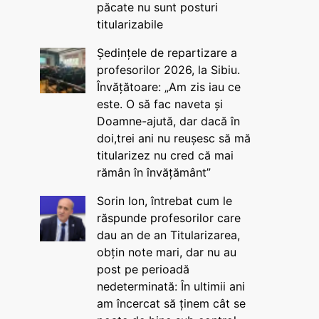
păcate nu sunt posturi
titularizabile
Ședințele de repartizare a
profesorilor 2026, la Sibiu.
Învățătoare: „Am zis iau ce
este. O să fac naveta și
Doamne-ajută, dar dacă în
doi,trei ani nu reușesc să mă
titularizez nu cred că mai
rămân în învățământ”
Sorin Ion, întrebat cum le
răspunde profesorilor care
dau an de an Titularizarea,
obțin note mari, dar nu au
post pe perioadă
nedeterminată: În ultimii ani
am încercat să ținem cât se