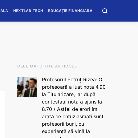
OALĂ
NEXTLAB.TECH
EDUCAȚIE FINANCIARĂ
CELE MAI CITITE ARTICOLE
Profesorul Petruț Rizea: O
profesoară a luat nota 4.90
la Titularizare, iar după
contestații nota a ajuns la
8.70 / Astfel de erori îmi
arată ce entuziasmați sunt
profesorii buni, cu
experiență să vină la