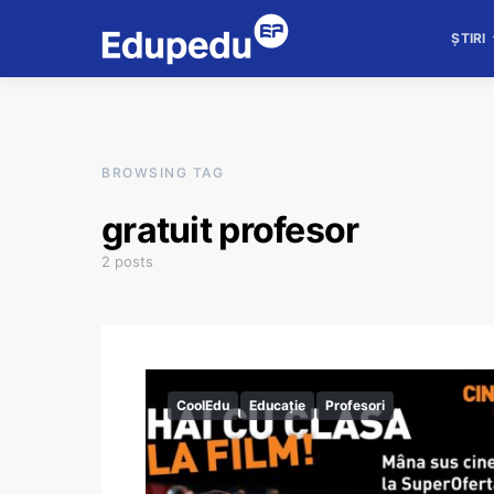
ȘTIRI
BROWSING TAG
gratuit profesor
2 posts
CoolEdu
Educație
Profesori