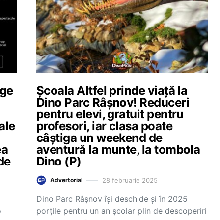
ege
Școala Altfel prinde viață la
Dino Parc Râșnov! Reduceri
pentru elevi, gratuit pentru
ale
profesori, iar clasa poate
câștiga un weekend de
ea
aventură la munte, la tombola
de
Dino (P)
28 februarie 2025
Advertorial
Dino Parc Râșnov își deschide și în 2025
o
porțile pentru un an școlar plin de descoperiri