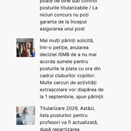
poate de bine sub control
posturile titularizabile / La
niciun concurs nu poți
garanta de la început
asigurarea unui post
Mai mulți părinți solicită,
într-o petiție, anularea
deciziei ISMB de a nu mai
acorda sumele pentru
posturile la plata cu ora din
cadrul cluburilor copiilor:
Multe cercuri de activități
extrașcolare vor dispărea de
la 1 septembrie, spun părinții
Titularizare 2026. Astăzi,
lista posturilor pentru
profesori va fi actualizată,
după repartizarea