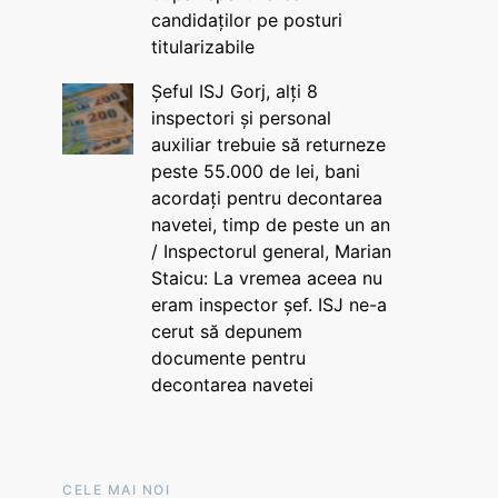
candidaților pe posturi
titularizabile
Șeful ISJ Gorj, alți 8
inspectori și personal
auxiliar trebuie să returneze
peste 55.000 de lei, bani
acordați pentru decontarea
navetei, timp de peste un an
/ Inspectorul general, Marian
Staicu: La vremea aceea nu
eram inspector șef. ISJ ne-a
cerut să depunem
documente pentru
decontarea navetei
CELE MAI NOI