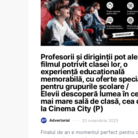
Profesorii și diriginții pot al
filmul potrivit clasei lor, o
experiență educațională
memorabilă, cu oferte speci
pentru grupurile școlare /
Elevii descoperă lumea în c
mai mare sală de clasă, cea 
la Cinema City (P)
20 noiembrie 2025
Advertorial
Finalul de an e momentul perfect pentru 