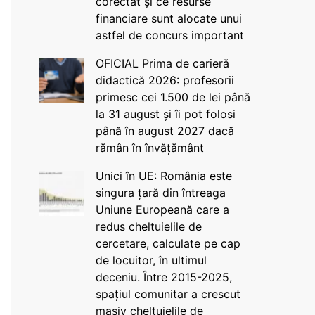
corectat și ce resurse
financiare sunt alocate unui
astfel de concurs important
OFICIAL Prima de carieră
didactică 2026: profesorii
primesc cei 1.500 de lei până
la 31 august și îi pot folosi
până în august 2027 dacă
rămân în învățământ
Unici în UE: România este
singura țară din întreaga
Uniune Europeană care a
redus cheltuielile de
cercetare, calculate pe cap
de locuitor, în ultimul
deceniu. Între 2015-2025,
spațiul comunitar a crescut
masiv cheltuielile de