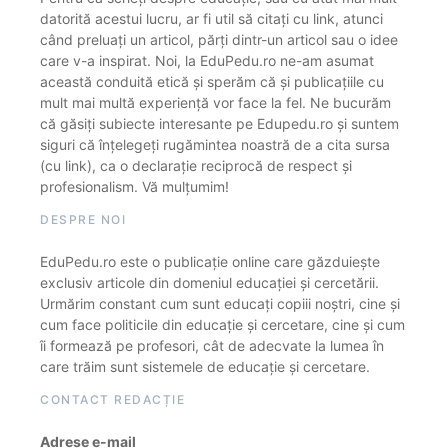
datorită acestui lucru, ar fi util să citați cu link, atunci
când preluați un articol, părți dintr-un articol sau o idee
care v-a inspirat. Noi, la EduPedu.ro ne-am asumat
această conduită etică și sperăm că și publicațiile cu
mult mai multă experiență vor face la fel. Ne bucurăm
că găsiți subiecte interesante pe Edupedu.ro și suntem
siguri că înțelegeți rugămintea noastră de a cita sursa
(cu link), ca o declarație reciprocă de respect și
profesionalism. Vă mulțumim!
DESPRE NOI
EduPedu.ro este o publicație online care găzduiește
exclusiv articole din domeniul educației și cercetării.
Urmărim constant cum sunt educați copiii noștri, cine și
cum face politicile din educație și cercetare, cine și cum
îi formează pe profesori, cât de adecvate la lumea în
care trăim sunt sistemele de educație și cercetare.
CONTACT REDACȚIE
Adrese e-mail