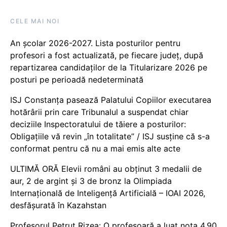
CELE MAI NOI
An școlar 2026-2027. Lista posturilor pentru
profesori a fost actualizată, pe fiecare județ, după
repartizarea candidaților de la Titularizare 2026 pe
posturi pe perioadă nedeterminată
ISJ Constanța pasează Palatului Copiilor executarea
hotărârii prin care Tribunalul a suspendat chiar
deciziile Inspectoratului de tăiere a posturilor:
Obligațiile vă revin „în totalitate” / ISJ susține că s-a
conformat pentru că nu a mai emis alte acte
ULTIMĂ ORĂ Elevii români au obținut 3 medalii de
aur, 2 de argint și 3 de bronz la Olimpiada
Internațională de Inteligență Artificială – IOAI 2026,
desfășurată în Kazahstan
Profesorul Petruț Rizea: O profesoară a luat nota 4.90