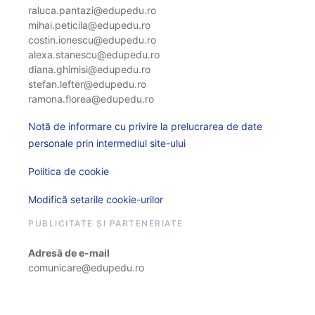
raluca.pantazi@edupedu.ro
mihai.peticila@edupedu.ro
costin.ionescu@edupedu.ro
alexa.stanescu@edupedu.ro
diana.ghimisi@edupedu.ro
stefan.lefter@edupedu.ro
ramona.florea@edupedu.ro
Notă de informare cu privire la prelucrarea de date
personale prin intermediul site-ului
Politica de cookie
Modifică setarile cookie-urilor
PUBLICITATE ȘI PARTENERIATE
Adresă de e-mail
comunicare@edupedu.ro