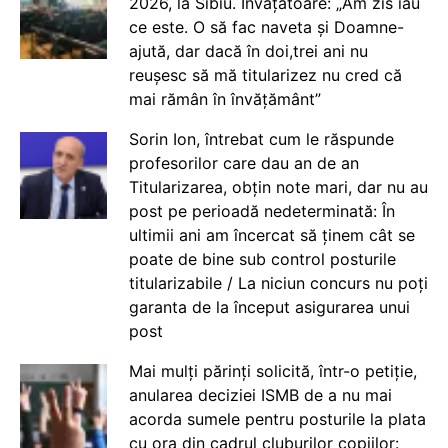
2026, la Sibiu. Învățătoare: „Am zis iau
ce este. O să fac naveta și Doamne-
ajută, dar dacă în doi,trei ani nu
reușesc să mă titularizez nu cred că
mai rămân în învățământ”
Sorin Ion, întrebat cum le răspunde
profesorilor care dau an de an
Titularizarea, obțin note mari, dar nu au
post pe perioadă nedeterminată: În
ultimii ani am încercat să ținem cât se
poate de bine sub control posturile
titularizabile / La niciun concurs nu poți
garanta de la început asigurarea unui
post
Mai mulți părinți solicită, într-o petiție,
anularea deciziei ISMB de a nu mai
acorda sumele pentru posturile la plata
cu ora din cadrul cluburilor copiilor: