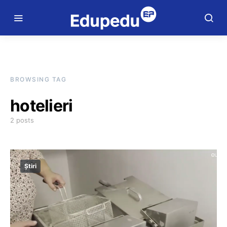
BROWSING TAG
hotelieri
2 posts
Știri