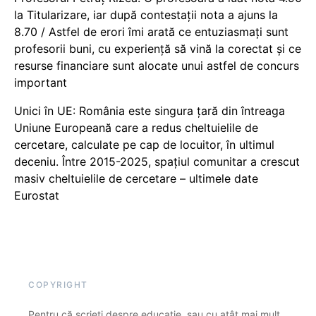
la Titularizare, iar după contestații nota a ajuns la
8.70 / Astfel de erori îmi arată ce entuziasmați sunt
profesorii buni, cu experiență să vină la corectat și ce
resurse financiare sunt alocate unui astfel de concurs
important
Unici în UE: România este singura țară din întreaga
Uniune Europeană care a redus cheltuielile de
cercetare, calculate pe cap de locuitor, în ultimul
deceniu. Între 2015-2025, spațiul comunitar a crescut
masiv cheltuielile de cercetare – ultimele date
Eurostat
COPYRIGHT
Pentru că scrieți despre educație, sau cu atât mai mult