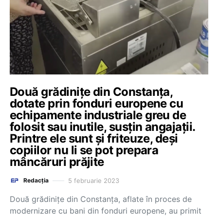
Două grădinițe din Constanța,
dotate prin fonduri europene cu
echipamente industriale greu de
folosit sau inutile, susțin angajații.
Printre ele sunt și friteuze, deși
copiilor nu li se pot prepara
mâncăruri prăjite
5 februarie 2023
Redacția
Două grădinițe din Constanța, aflate în proces de
modernizare cu bani din fonduri europene, au primit