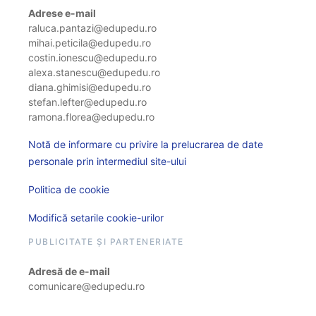
Adrese e-mail
raluca.pantazi@edupedu.ro
mihai.peticila@edupedu.ro
costin.ionescu@edupedu.ro
alexa.stanescu@edupedu.ro
diana.ghimisi@edupedu.ro
stefan.lefter@edupedu.ro
ramona.florea@edupedu.ro
Notă de informare cu privire la prelucrarea de date
personale prin intermediul site-ului
Politica de cookie
Modifică setarile cookie-urilor
PUBLICITATE ȘI PARTENERIATE
Adresă de e-mail
comunicare@edupedu.ro