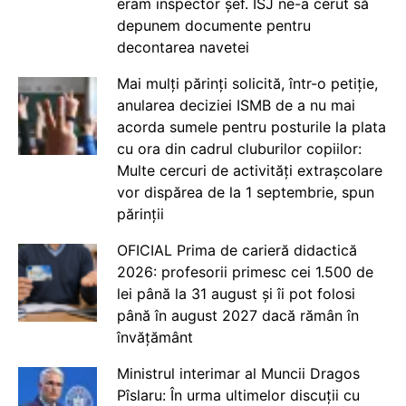
eram inspector șef. ISJ ne-a cerut să
depunem documente pentru
decontarea navetei
Mai mulți părinți solicită, într-o petiție,
anularea deciziei ISMB de a nu mai
acorda sumele pentru posturile la plata
cu ora din cadrul cluburilor copiilor:
Multe cercuri de activități extrașcolare
vor dispărea de la 1 septembrie, spun
părinții
OFICIAL Prima de carieră didactică
2026: profesorii primesc cei 1.500 de
lei până la 31 august și îi pot folosi
până în august 2027 dacă rămân în
învățământ
Ministrul interimar al Muncii Dragos
Pîslaru: În urma ultimelor discuții cu