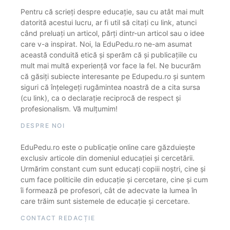
Pentru că scrieți despre educație, sau cu atât mai mult
datorită acestui lucru, ar fi util să citați cu link, atunci
când preluați un articol, părți dintr-un articol sau o idee
care v-a inspirat. Noi, la EduPedu.ro ne-am asumat
această conduită etică și sperăm că și publicațiile cu
mult mai multă experiență vor face la fel. Ne bucurăm
că găsiți subiecte interesante pe Edupedu.ro și suntem
siguri că înțelegeți rugămintea noastră de a cita sursa
(cu link), ca o declarație reciprocă de respect și
profesionalism. Vă mulțumim!
DESPRE NOI
EduPedu.ro este o publicație online care găzduiește
exclusiv articole din domeniul educației și cercetării.
Urmărim constant cum sunt educați copiii noștri, cine și
cum face politicile din educație și cercetare, cine și cum
îi formează pe profesori, cât de adecvate la lumea în
care trăim sunt sistemele de educație și cercetare.
CONTACT REDACȚIE