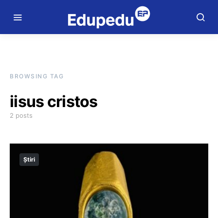
BROWSING TAG
iisus cristos
2 posts
Știri