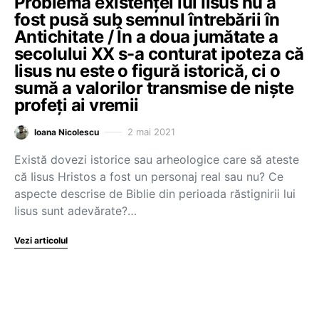
Problema existenței lui Iisus nu a
fost pusă sub semnul întrebării în
Antichitate / În a doua jumătate a
secolului XX s-a conturat ipoteza că
Iisus nu este o figură istorică, ci o
sumă a valorilor transmise de niște
profeți ai vremii
2 mai 2021
Ioana Nicolescu
Există dovezi istorice sau arheologice care să ateste
că Iisus Hristos a fost un personaj real sau nu? Ce
aspecte descrise de Biblie din perioada răstignirii lui
Iisus sunt adevărate?…
Vezi articolul