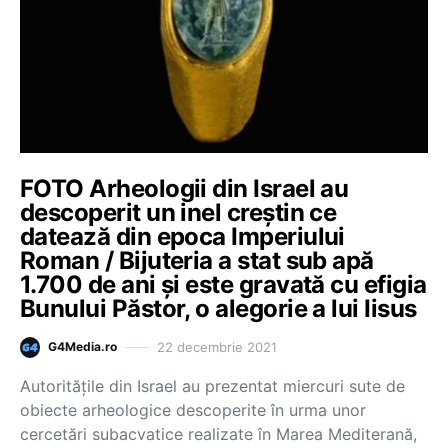
FOTO Arheologii din Israel au
descoperit un inel creștin ce
datează din epoca Imperiului
Roman / Bijuteria a stat sub apă
1.700 de ani și este gravată cu efigia
Bunului Păstor, o alegorie a lui Iisus
22 decembrie 2021
G4Media.ro
Autorităţile din Israel au prezentat miercuri sute de
obiecte arheologice descoperite în urma unor
cercetări subacvatice realizate în Marea Mediterană,