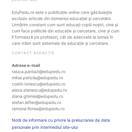
EduPedu.ro este o publicație online care găzduiește
exclusiv articole din domeniul educației și cercetării.
Urmărim constant cum sunt educați copiii noștri, cine și
cum face politicile din educație și cercetare, cine și cum
îi formează pe profesori, cât de adecvate la lumea în
care trăim sunt sistemele de educație și cercetare.
CONTACT REDACȚIE
Adrese e-mail
raluca.pantazi@edupedu.ro
mihai.peticila@edupedu.ro
costin.ionescu@edupedu.ro
alexa.stanescu@edupedu.ro
diana.ghimisi@edupedu.ro
stefan.lefter@edupedu.ro
ramona.florea@edupedu.ro
Notă de informare cu privire la prelucrarea de date
personale prin intermediul site-ului