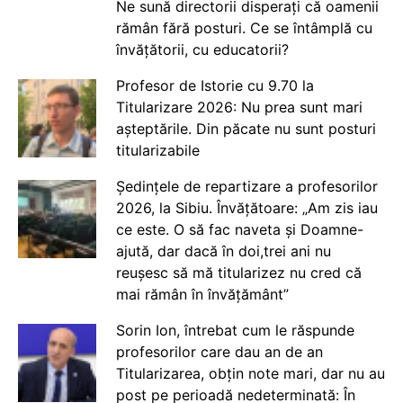
Ne sună directorii disperați că oamenii
rămân fără posturi. Ce se întâmplă cu
învățătorii, cu educatorii?
Profesor de Istorie cu 9.70 la
Titularizare 2026: Nu prea sunt mari
așteptările. Din păcate nu sunt posturi
titularizabile
Ședințele de repartizare a profesorilor
2026, la Sibiu. Învățătoare: „Am zis iau
ce este. O să fac naveta și Doamne-
ajută, dar dacă în doi,trei ani nu
reușesc să mă titularizez nu cred că
mai rămân în învățământ”
Sorin Ion, întrebat cum le răspunde
profesorilor care dau an de an
Titularizarea, obțin note mari, dar nu au
post pe perioadă nedeterminată: În