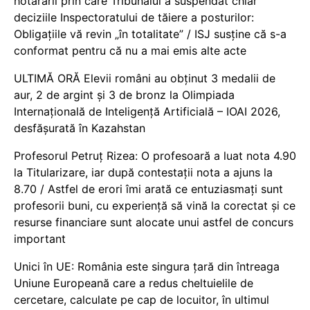
hotărârii prin care Tribunalul a suspendat chiar
deciziile Inspectoratului de tăiere a posturilor:
Obligațiile vă revin „în totalitate” / ISJ susține că s-a
conformat pentru că nu a mai emis alte acte
ULTIMĂ ORĂ Elevii români au obținut 3 medalii de
aur, 2 de argint și 3 de bronz la Olimpiada
Internațională de Inteligență Artificială – IOAI 2026,
desfășurată în Kazahstan
Profesorul Petruț Rizea: O profesoară a luat nota 4.90
la Titularizare, iar după contestații nota a ajuns la
8.70 / Astfel de erori îmi arată ce entuziasmați sunt
profesorii buni, cu experiență să vină la corectat și ce
resurse financiare sunt alocate unui astfel de concurs
important
Unici în UE: România este singura țară din întreaga
Uniune Europeană care a redus cheltuielile de
cercetare, calculate pe cap de locuitor, în ultimul