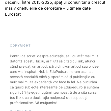
deceniu. Între 2015-2025, spațiul comunitar a crescut
masiv cheltuielile de cercetare – ultimele date
Eurostat
COPYRIGHT
Pentru că scrieți despre educație, sau cu atât mai mult
datorită acestui lucru, ar fi util să citați cu link, atunci
când preluați un articol, părți dintr-un articol sau o idee
care v-a inspirat. Noi, la EduPedu.ro ne-am asumat
această conduită etică și sperăm că și publicațiile cu
mult mai multă experiență vor face la fel. Ne bucurăm
că găsiți subiecte interesante pe Edupedu.ro și suntem
siguri că înțelegeți rugămintea noastră de a cita sursa
(cu link), ca o declarație reciprocă de respect și
profesionalism. Vă mulțumim!
DESPRE NOI