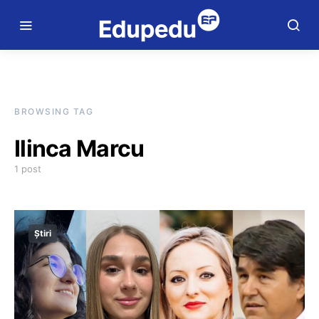
BROWSING TAG
Ilinca Marcu
1 post
Știri