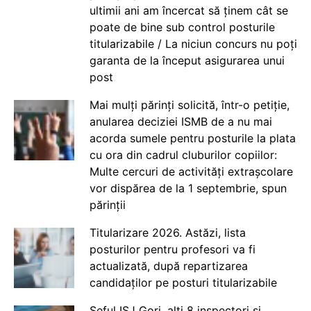
ultimii ani am încercat să ținem cât se
poate de bine sub control posturile
titularizabile / La niciun concurs nu poți
garanta de la început asigurarea unui
post
Mai mulți părinți solicită, într-o petiție,
anularea deciziei ISMB de a nu mai
acorda sumele pentru posturile la plata
cu ora din cadrul cluburilor copiilor:
Multe cercuri de activități extrașcolare
vor dispărea de la 1 septembrie, spun
părinții
Titularizare 2026. Astăzi, lista
posturilor pentru profesori va fi
actualizată, după repartizarea
candidaților pe posturi titularizabile
Șeful ISJ Gorj, alți 8 inspectori și