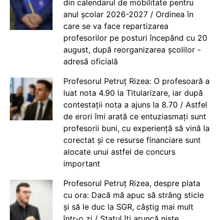
din calendarul de mobilitate pentru
anul școlar 2026-2027 / Ordinea în
care se va face repartizarea
profesorilor pe posturi începând cu 20
august, după reorganizarea școlilor -
adresă oficială
Profesorul Petruț Rizea: O profesoară a
luat nota 4.90 la Titularizare, iar după
contestații nota a ajuns la 8.70 / Astfel
de erori îmi arată ce entuziasmați sunt
profesorii buni, cu experiență să vină la
corectat și ce resurse financiare sunt
alocate unui astfel de concurs
important
Profesorul Petruț Rizea, despre plata
cu ora: Dacă mă apuc să strâng sticle
și să le duc la SGR, câștig mai mult
într-o zi / Statul îți aruncă niște