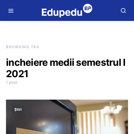
BROWSING TAG
incheiere medii semestrul I
2021
1 post
Știri