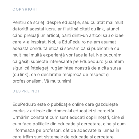
COPYRIGHT
Pentru că scrieți despre educație, sau cu atât mai mult
datorită acestui lucru, ar fi util să citați cu link, atunci
când preluați un articol, părți dintr-un articol sau o idee
care v-a inspirat. Noi, la EduPedu.ro ne-am asumat
această conduită etică și sperăm că și publicațiile cu
mult mai multă experiență vor face la fel. Ne bucurăm
că găsiți subiecte interesante pe Edupedu.ro și suntem
siguri că înțelegeți rugămintea noastră de a cita sursa
(cu link), ca o declarație reciprocă de respect și
profesionalism. Vă mulțumim!
DESPRE NOI
EduPedu.ro este o publicație online care găzduiește
exclusiv articole din domeniul educației și cercetării.
Urmărim constant cum sunt educați copiii noștri, cine și
cum face politicile din educație și cercetare, cine și cum
îi formează pe profesori, cât de adecvate la lumea în
care trăim sunt sistemele de educație și cercetare.