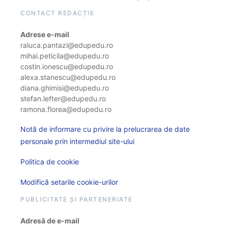
CONTACT REDACȚIE
Adrese e-mail
raluca.pantazi@edupedu.ro
mihai.peticila@edupedu.ro
costin.ionescu@edupedu.ro
alexa.stanescu@edupedu.ro
diana.ghimisi@edupedu.ro
stefan.lefter@edupedu.ro
ramona.florea@edupedu.ro
Notă de informare cu privire la prelucrarea de date
personale prin intermediul site-ului
Politica de cookie
Modifică setarile cookie-urilor
PUBLICITATE ȘI PARTENERIATE
Adresă de e-mail