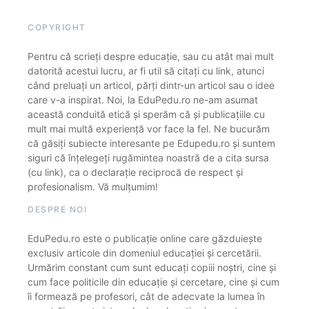
COPYRIGHT
Pentru că scrieți despre educație, sau cu atât mai mult
datorită acestui lucru, ar fi util să citați cu link, atunci
când preluați un articol, părți dintr-un articol sau o idee
care v-a inspirat. Noi, la EduPedu.ro ne-am asumat
această conduită etică și sperăm că și publicațiile cu
mult mai multă experiență vor face la fel. Ne bucurăm
că găsiți subiecte interesante pe Edupedu.ro și suntem
siguri că înțelegeți rugămintea noastră de a cita sursa
(cu link), ca o declarație reciprocă de respect și
profesionalism. Vă mulțumim!
DESPRE NOI
EduPedu.ro este o publicație online care găzduiește
exclusiv articole din domeniul educației și cercetării.
Urmărim constant cum sunt educați copiii noștri, cine și
cum face politicile din educație și cercetare, cine și cum
îi formează pe profesori, cât de adecvate la lumea în