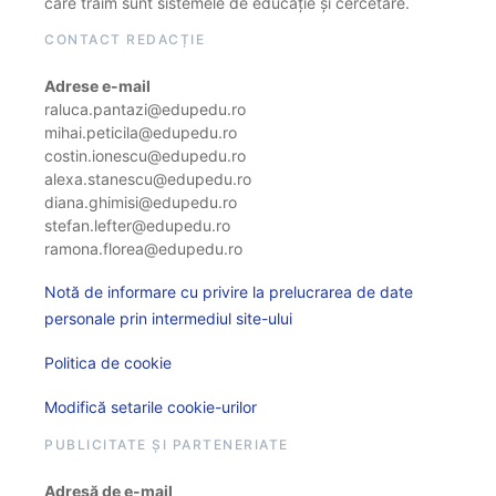
care trăim sunt sistemele de educație și cercetare.
CONTACT REDACȚIE
Adrese e-mail
raluca.pantazi@edupedu.ro
mihai.peticila@edupedu.ro
costin.ionescu@edupedu.ro
alexa.stanescu@edupedu.ro
diana.ghimisi@edupedu.ro
stefan.lefter@edupedu.ro
ramona.florea@edupedu.ro
Notă de informare cu privire la prelucrarea de date
personale prin intermediul site-ului
Politica de cookie
Modifică setarile cookie-urilor
PUBLICITATE ȘI PARTENERIATE
Adresă de e-mail