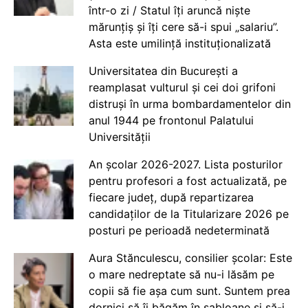
într-o zi / Statul îți aruncă niște
mărunțiș și îți cere să-i spui „salariu”.
Asta este umilință instituționalizată
Universitatea din București a
reamplasat vulturul și cei doi grifoni
distruși în urma bombardamentelor din
anul 1944 pe frontonul Palatului
Universității
An școlar 2026-2027. Lista posturilor
pentru profesori a fost actualizată, pe
fiecare județ, după repartizarea
candidaților de la Titularizare 2026 pe
posturi pe perioadă nedeterminată
Aura Stănculescu, consilier școlar: Este
o mare nedreptate să nu-i lăsăm pe
copii să fie așa cum sunt. Suntem prea
dornici să îi băgăm în șabloane și să-i