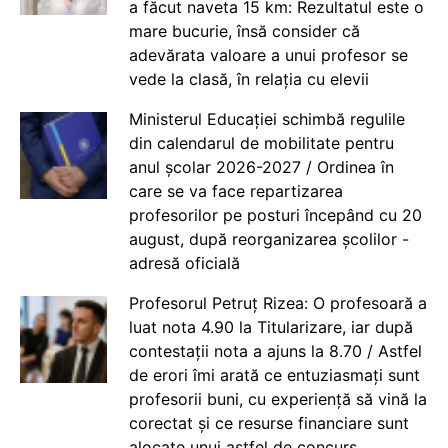
a făcut naveta 15 km: Rezultatul este o
mare bucurie, însă consider că
adevărata valoare a unui profesor se
vede la clasă, în relația cu elevii
Ministerul Educației schimbă regulile
din calendarul de mobilitate pentru
anul școlar 2026-2027 / Ordinea în
care se va face repartizarea
profesorilor pe posturi începând cu 20
august, după reorganizarea școlilor -
adresă oficială
Profesorul Petruț Rizea: O profesoară a
luat nota 4.90 la Titularizare, iar după
contestații nota a ajuns la 8.70 / Astfel
de erori îmi arată ce entuziasmați sunt
profesorii buni, cu experiență să vină la
corectat și ce resurse financiare sunt
alocate unui astfel de concurs