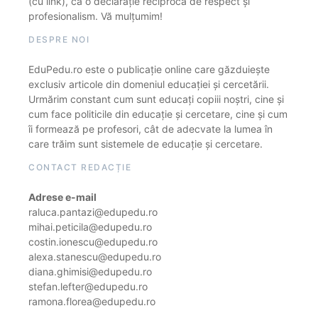
(cu link), ca o declarație reciprocă de respect și
profesionalism. Vă mulțumim!
DESPRE NOI
EduPedu.ro este o publicație online care găzduiește
exclusiv articole din domeniul educației și cercetării.
Urmărim constant cum sunt educați copiii noștri, cine și
cum face politicile din educație și cercetare, cine și cum
îi formează pe profesori, cât de adecvate la lumea în
care trăim sunt sistemele de educație și cercetare.
CONTACT REDACȚIE
Adrese e-mail
raluca.pantazi@edupedu.ro
mihai.peticila@edupedu.ro
costin.ionescu@edupedu.ro
alexa.stanescu@edupedu.ro
diana.ghimisi@edupedu.ro
stefan.lefter@edupedu.ro
ramona.florea@edupedu.ro