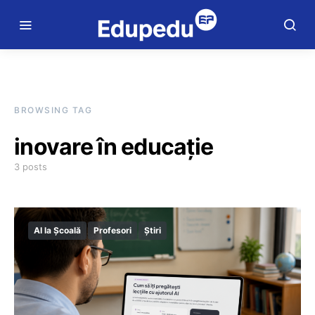
BROWSING TAG
inovare în educație
3 posts
AI la Școală
Profesori
Știri