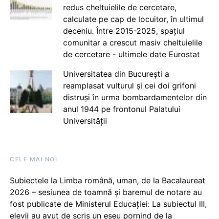
redus cheltuielile de cercetare,
calculate pe cap de locuitor, în ultimul
deceniu. Între 2015-2025, spațiul
comunitar a crescut masiv cheltuielile
de cercetare - ultimele date Eurostat
Universitatea din București a
reamplasat vulturul și cei doi grifoni
distruși în urma bombardamentelor din
anul 1944 pe frontonul Palatului
Universității
CELE MAI NOI
Subiectele la Limba română, uman, de la Bacalaureat
2026 – sesiunea de toamnă și baremul de notare au
fost publicate de Ministerul Educației: La subiectul III,
elevii au avut de scris un eseu pornind de la