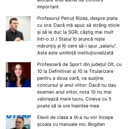
important
Profesorul Petruț Rizea, despre plata
cu ora: Dacă mă apuc să strâng sticle
și să le duc la SGR, câștig mai mult
într-o zi / Statul îți aruncă niște
mărunțiș și îți cere să-i spui „salariu”.
Asta este umilință instituționalizată
Profesoară de Sport din județul Olt, cu
10 la Definitivat și 10 la Titularizare
pentru a doua oară, va susține
concursul și anul viitor: Dacă nu dau
examen anul viitor, nota 10 nu mai
valorează mare lucru. Cineva cu 5
poate să ia ore înaintea mea
Elevii de clasa a IX-a nu vor începe
școala cu manuale noi. Bogdan