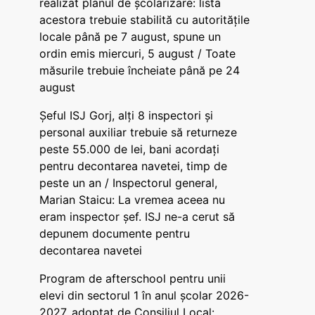
realizat planul de școlarizare: lista
acestora trebuie stabilită cu autoritățile
locale până pe 7 august, spune un
ordin emis miercuri, 5 august / Toate
măsurile trebuie încheiate până pe 24
august
Șeful ISJ Gorj, alți 8 inspectori și
personal auxiliar trebuie să returneze
peste 55.000 de lei, bani acordați
pentru decontarea navetei, timp de
peste un an / Inspectorul general,
Marian Staicu: La vremea aceea nu
eram inspector șef. ISJ ne-a cerut să
depunem documente pentru
decontarea navetei
Program de afterschool pentru unii
elevi din sectorul 1 în anul școlar 2026-
2027, adoptat de Consiliul Local: