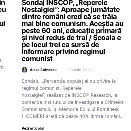
in
Sondaj INSCOP, „Reperele
cu
Nostalgiei”: Aproape jumătate
dintre români cred că se trăia
ui
mai bine comunism. Aceștia au
peste 60 ani, educație primară
și nivel redus de trai / Școala e
pe locul trei ca sursă de
informare privind regimul
comunist
a
nt
23 iulie 2025
Alexa Stănescu
Sondajul „Percepția populației cu privire la
regimul comunist. Reperele
nostalgiei”, realizat de INSCOP Research, la
comanda Institutului de Investigare a Crimelor
Comunismului și Memoria Exilului Românesc
(IICCMER) arată că peste 48% dintre români…
Vezi articolul