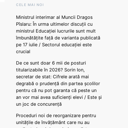
CELE MAI NOI
Ministrul interimar al Muncii Dragos
Pîslaru: În urma ultimelor discuții cu
ministrul Educației lucrurile sunt mult
îmbunătățite față de varianta publicată
pe 17 iulie / Sectorul educației este
crucial
De ce sunt doar 6 mii de posturi
titularizabile în 2026? Sorin Ion,
secretar de stat: Cifrele arată mai
degrabă o prudență din partea școlilor
pentru că nu pot garanta că peste un
an vor mai avea suficienți elevi / Este și
un joc de concurență
Proceduri noi de reorganizare pentru
unitățile de învățământ care nu au