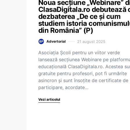
Noua secțiune „Webinare” d
ClasaDigitala.ro debutează 
dezbaterea „De ce și cum
studiem istoria comunismul
din România” (P)
21 august 2025
Advertorial
Asociația Școli pentru un viitor verde
lansează secțiunea Webinare pe platform
educațională ClasaDigitala.ro. Acestea su
gratuite pentru profesori, pot fi urmărite
asincron și sunt însoțite de certificate de
participare, acordate…
Vezi articolul