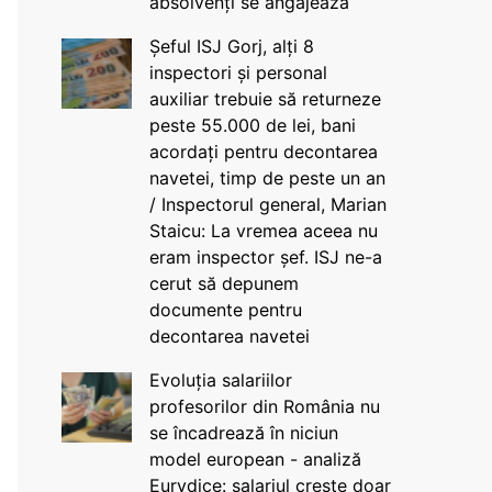
absolvenți se angajează
Șeful ISJ Gorj, alți 8
inspectori și personal
auxiliar trebuie să returneze
peste 55.000 de lei, bani
acordați pentru decontarea
navetei, timp de peste un an
/ Inspectorul general, Marian
Staicu: La vremea aceea nu
eram inspector șef. ISJ ne-a
cerut să depunem
documente pentru
decontarea navetei
Evoluția salariilor
profesorilor din România nu
se încadrează în niciun
model european - analiză
Eurydice: salariul crește doar