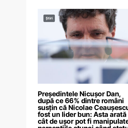
Știri
Președintele Nicușor Dan,
după ce 66% dintre români
susțin că Nicolae Ceaușesc
fost un lider bun: Asta arată
cât de ușor pot fi manipulat