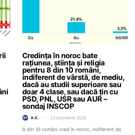
ii
Credința în noroc bate
rațiunea, știința și religia
pentru 8 din 10 români,
indiferent de vârstă, de mediu,
dacă au studii superioare sau
âni
doar 4 clase, sau dacă țin cu
PSD, PNL, USR sau AUR –
sondaj INSCOP
23 octombrie 2025
A.S.
8 din 10 români cred în noroc, indiferent de