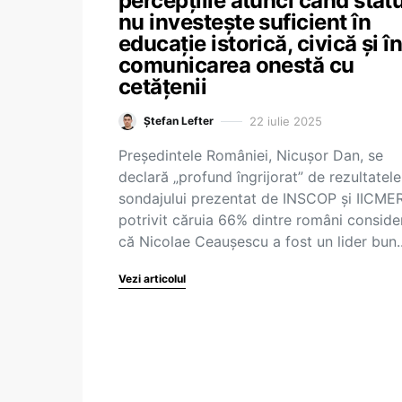
percepțiile atunci când statu
nu investește suficient în
educație istorică, civică și î
comunicarea onestă cu
cetățenii
22 iulie 2025
Ștefan Lefter
Președintele României, Nicușor Dan, se
declară „profund îngrijorat” de rezultatele
sondajului prezentat de INSCOP și IICMER
potrivit căruia 66% dintre români conside
că Nicolae Ceaușescu a fost un lider bun
Vezi articolul