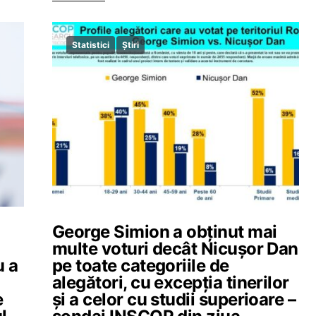
Statistici
Știri
George Simion a obținut mai
multe voturi decât Nicușor Dan
u a
pe toate categoriile de
alegători, cu excepția tinerilor
e
și a celor cu studii superioare –