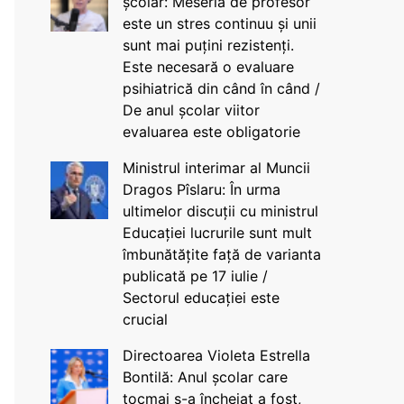
școlar: Meseria de profesor
este un stres continuu și unii
sunt mai puțini rezistenți.
Este necesară o evaluare
psihiatrică din când în când /
De anul școlar viitor
evaluarea este obligatorie
Ministrul interimar al Muncii
Dragos Pîslaru: În urma
ultimelor discuții cu ministrul
Educației lucrurile sunt mult
îmbunătățite față de varianta
publicată pe 17 iulie /
Sectorul educației este
crucial
Directoarea Violeta Estrella
Bontilă: Anul școlar care
tocmai s-a încheiat a fost,