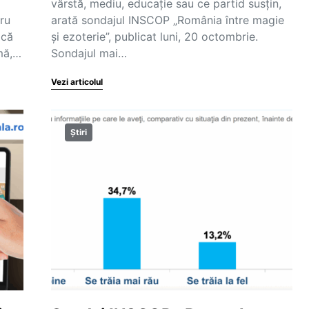
vârstă, mediu, educație sau ce partid susțin,
tru
arată sondajul INSCOP „România între magie
acă
și ezoterie”, publicat luni, 20 octombrie.
mă,…
Sondajul mai…
Vezi articolul
Știri