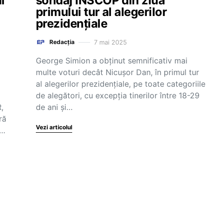
l
sondaj INSCOP din ziua
primului tur al alegerilor
n
prezidențiale
7 mai 2025
Redacția
George Simion a obținut semnificativ mai
multe voturi decât Nicușor Dan, în primul tur
al alegerilor prezidențiale, pe toate categoriile
de alegători, cu excepția tinerilor între 18-29
,
de ani și…
ră
Vezi articolul
.…