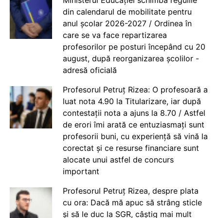
Ministerul Educației schimbă regulile
din calendarul de mobilitate pentru
anul școlar 2026-2027 / Ordinea în
care se va face repartizarea
profesorilor pe posturi începând cu 20
august, după reorganizarea școlilor -
adresă oficială
Profesorul Petruț Rizea: O profesoară a
luat nota 4.90 la Titularizare, iar după
contestații nota a ajuns la 8.70 / Astfel
de erori îmi arată ce entuziasmați sunt
profesorii buni, cu experiență să vină la
corectat și ce resurse financiare sunt
alocate unui astfel de concurs
important
Profesorul Petruț Rizea, despre plata
cu ora: Dacă mă apuc să strâng sticle
și să le duc la SGR, câștig mai mult