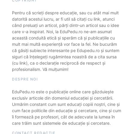
COPYRIGHT
Pentru că scrieți despre educație, sau cu atât mai mult
datorită acestui lucru, ar fi util să citați cu link, atunci
când preluați un articol, părți dintr-un articol sau o idee
care v-a inspirat. Noi, la EduPedu.ro ne-am asumat
această conduită etică și sperăm că și publicațiile cu
mult mai multă experiență vor face la fel. Ne bucurăm
că găsiți subiecte interesante pe Edupedu.ro și suntem
siguri că înțelegeți rugămintea noastră de a cita sursa
(cu link), ca o declarație reciprocă de respect și
profesionalism. Vă mulțumim!
DESPRE NOI
EduPedu.ro este o publicație online care găzduiește
exclusiv articole din domeniul educației și cercetării.
Urmărim constant cum sunt educați copiii noștri, cine și
cum face politicile din educație și cercetare, cine și cum
îi formează pe profesori, cât de adecvate la lumea în
care trăim sunt sistemele de educație și cercetare.
CONTACT REDACȚIE