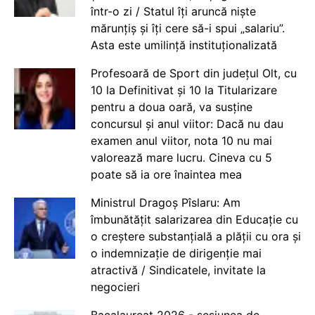
într-o zi / Statul îți aruncă niște
mărunțiș și îți cere să-i spui „salariu”.
Asta este umilință instituționalizată
Profesoară de Sport din județul Olt, cu
10 la Definitivat și 10 la Titularizare
pentru a doua oară, va susține
concursul și anul viitor: Dacă nu dau
examen anul viitor, nota 10 nu mai
valorează mare lucru. Cineva cu 5
poate să ia ore înaintea mea
Ministrul Dragoș Pîslaru: Am
îmbunătățit salarizarea din Educație cu
o creștere substanțială a plății cu ora și
o indemnizație de dirigenție mai
atractivă / Sindicatele, invitate la
negocieri