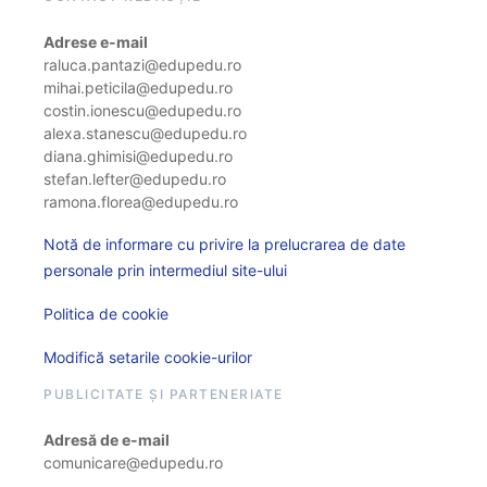
Adrese e-mail
raluca.pantazi@edupedu.ro
mihai.peticila@edupedu.ro
costin.ionescu@edupedu.ro
alexa.stanescu@edupedu.ro
diana.ghimisi@edupedu.ro
stefan.lefter@edupedu.ro
ramona.florea@edupedu.ro
Notă de informare cu privire la prelucrarea de date
personale prin intermediul site-ului
Politica de cookie
Modifică setarile cookie-urilor
PUBLICITATE ȘI PARTENERIATE
Adresă de e-mail
comunicare@edupedu.ro