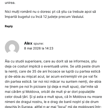
unirea.
Nici mulți românii nu o doresc pt că știu ca trebuie apoi să
împartă bugetul cu încă 12 județe precum Vasluiul.
Reply
Alex
spune:
8 mai 2026 la 14:23
Ăia cu studii superioare, care au dorit să se informeze, știu
deja ce costuri implică o eventuală unire. Se uită peste drum
la nemți, care de 35 de ani încoace se luptă cu partea estică
și de-abia au mișcat acul, iar acum extremiștii vin pe val fix
din partea estică. Iar noi nici măcar nu suntem nemți, de-abia
ne ținem pe noi în picioare (și deja e mult spus), dar’mite să
mai cărăm și Moldova, oricât de mult și-ar dori populațiile
celor două țări. Și și asta e mult spus, că în Moldova nu moare
nimeni de dragul nostru, le e drag de banii noștri și de drum
deschis în Europa, altfel n-ar mai ”locui” mii de moldoveni într-