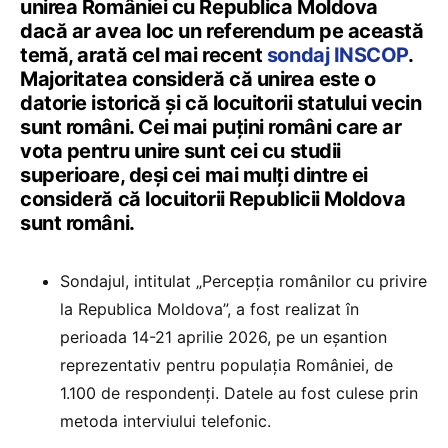
unirea României cu Republica Moldova
dacă ar avea loc un referendum pe această
temă, arată cel mai recent
sondaj INSCOP
.
Majoritatea consideră că unirea este o
datorie istorică și că locuitorii statului vecin
sunt români. Cei mai puțini români care ar
vota pentru unire sunt cei cu studii
superioare, deși cei mai mulți dintre ei
consideră că locuitorii Republicii Moldova
sunt români.
Sondajul, intitulat „Percepția românilor cu privire
la Republica Moldova”, a fost realizat în
perioada 14-21 aprilie 2026, pe un eșantion
reprezentativ pentru populația României, de
1.100 de respondenți. Datele au fost culese prin
metoda interviului telefonic.