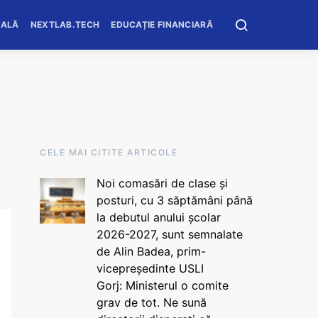
OALĂ
NEXTLAB.TECH
EDUCAȚIE FINANCIARĂ
CELE MAI CITITE ARTICOLE
Noi comasări de clase și
posturi, cu 3 săptămâni până
la debutul anului școlar
2026-2027, sunt semnalate
de Alin Badea, prim-
vicepreședinte USLI
Gorj: Ministerul o comite
grav de tot. Ne sună