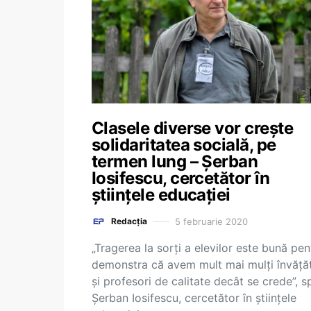
Clasele diverse vor crește
solidaritatea socială, pe
termen lung – Șerban
Iosifescu, cercetător în
științele educației
5 februarie 2020
Redacția
„Tragerea la sorți a elevilor este bună pen
demonstra că avem mult mai mulți învățăt
și profesori de calitate decât se crede”, 
Șerban Iosifescu, cercetător în științele