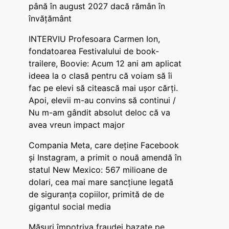
până în august 2027 dacă rămân în
învățământ
INTERVIU Profesoara Carmen Ion,
fondatoarea Festivalului de book-
trailere, Boovie: Acum 12 ani am aplicat
ideea la o clasă pentru că voiam să îi
fac pe elevi să citească mai ușor cărți.
Apoi, elevii m-au convins să continui /
Nu m-am gândit absolut deloc că va
avea vreun impact major
Compania Meta, care deține Facebook
și Instagram, a primit o nouă amendă în
statul New Mexico: 567 milioane de
dolari, cea mai mare sancțiune legată
de siguranța copiilor, primită de de
gigantul social media
Măsuri împotriva fraudei bazate pe