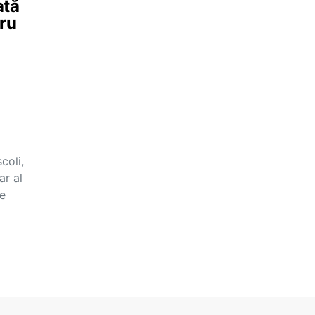
ată
tru
coli,
ar al
de