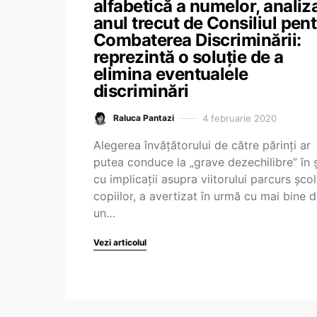
alfabetică a numelor, analiz
anul trecut de Consiliul pen
Combaterea Discriminării:
reprezintă o soluţie de a
elimina eventualele
discriminări
4 februarie 2020
Raluca Pantazi
Alegerea învățătorului de către părinți ar
putea conduce la „grave dezechilibre” în ș
cu implicaţii asupra viitorului parcurs şcol
copiilor, a avertizat în urmă cu mai bine 
un…
Vezi articolul