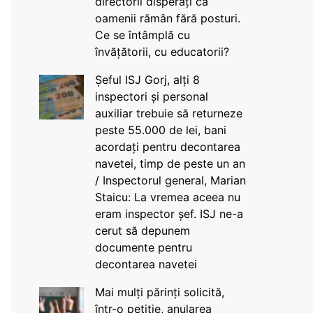
directorii disperați că
oamenii rămân fără posturi.
Ce se întâmplă cu
învățătorii, cu educatorii?
Șeful ISJ Gorj, alți 8
inspectori și personal
auxiliar trebuie să returneze
peste 55.000 de lei, bani
acordați pentru decontarea
navetei, timp de peste un an
/ Inspectorul general, Marian
Staicu: La vremea aceea nu
eram inspector șef. ISJ ne-a
cerut să depunem
documente pentru
decontarea navetei
Mai mulți părinți solicită,
într-o petiție, anularea