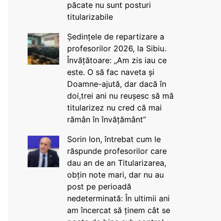
păcate nu sunt posturi
titularizabile
Ședințele de repartizare a
profesorilor 2026, la Sibiu.
Învățătoare: „Am zis iau ce
este. O să fac naveta și
Doamne-ajută, dar dacă în
doi,trei ani nu reușesc să mă
titularizez nu cred că mai
rămân în învățământ”
Sorin Ion, întrebat cum le
răspunde profesorilor care
dau an de an Titularizarea,
obțin note mari, dar nu au
post pe perioadă
nedeterminată: În ultimii ani
am încercat să ținem cât se