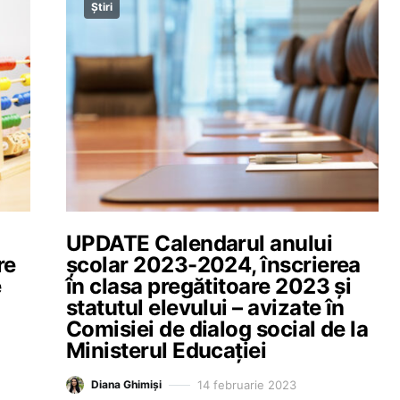
Știri
UPDATE Calendarul anului
re
școlar 2023-2024, înscrierea
e
în clasa pregătitoare 2023 și
statutul elevului – avizate în
Comisiei de dialog social de la
Ministerul Educației
14 februarie 2023
Diana Ghimiși