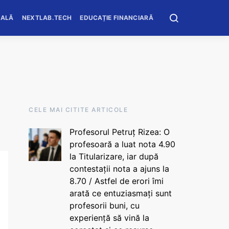
OALĂ
NEXTLAB.TECH
EDUCAȚIE FINANCIARĂ
CELE MAI CITITE ARTICOLE
Profesorul Petruț Rizea: O
profesoară a luat nota 4.90
la Titularizare, iar după
contestații nota a ajuns la
8.70 / Astfel de erori îmi
arată ce entuziasmați sunt
profesorii buni, cu
experiență să vină la