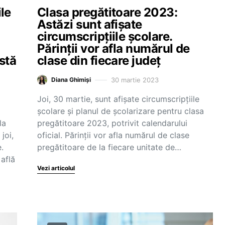
le
Clasa pregătitoare 2023:
Astăzi sunt afișate
circumscripțiile școlare.
Părinții vor afla numărul de
istă
clase din fiecare județ
30 martie 2023
Diana Ghimiși
Joi, 30 martie, sunt afișate circumscripțiile
școlare și planul de școlarizare pentru clasa
la
pregătitoare 2023, potrivit calendarului
joi,
oficial. Părinții vor afla numărul de clase
.
pregătitoare de la fiecare unitate de…
 află
Vezi articolul