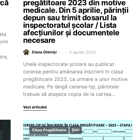
rcă
pregătitoare 2023 din motive
medicale. Din 5 aprilie, părinții
depun sau trimit dosarul la
inspectoratul școlar / Lista
afecțiunilor și documentele
ata
necesare
form
4 aprilie 2023
Diana Ghimiși
ere,
Unele inspectorate școlare au publicat
cererea pentru amânarea înscrierii în clasa
pregătitoare 2023, ca urmare a unor motive
medicale. Pe lângă cererea-tip, părintele
trebuie să atașeze copia de la cartea…
Vezi articolul
Clasa Pregătitoare
Știri