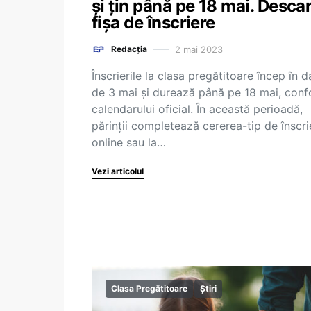
și țin până pe 18 mai. Desca
fișa de înscriere
2 mai 2023
Redacția
Înscrierile la clasa pregătitoare încep în d
de 3 mai și durează până pe 18 mai, con
calendarului oficial. În această perioadă,
părinții completează cererea-tip de înscri
online sau la…
Vezi articolul
Clasa Pregătitoare
Știri