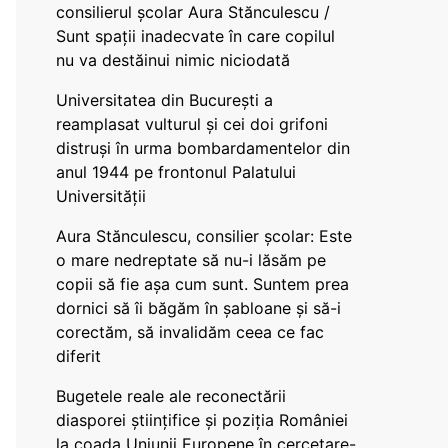
consilierul școlar Aura Stănculescu /
Sunt spații inadecvate în care copilul
nu va destăinui nimic niciodată
Universitatea din București a
reamplasat vulturul și cei doi grifoni
distruși în urma bombardamentelor din
anul 1944 pe frontonul Palatului
Universității
Aura Stănculescu, consilier școlar: Este
o mare nedreptate să nu-i lăsăm pe
copii să fie așa cum sunt. Suntem prea
dornici să îi băgăm în șabloane și să-i
corectăm, să invalidăm ceea ce fac
diferit
Bugetele reale ale reconectării
diasporei științifice și poziția României
la coada Uniunii Europene în cercetare-