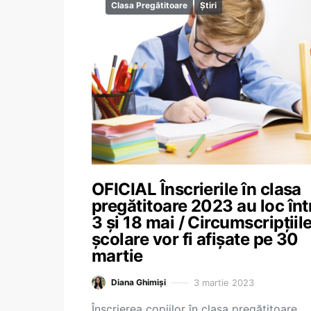
Clasa Pregătitoare
Știri
OFICIAL Înscrierile în clasa
pregătitoare 2023 au loc înt
3 și 18 mai / Circumscripțiil
școlare vor fi afișate pe 30
martie
3 martie 2023
Diana Ghimiși
Înscrierea copiilor în clasa pregătitoare