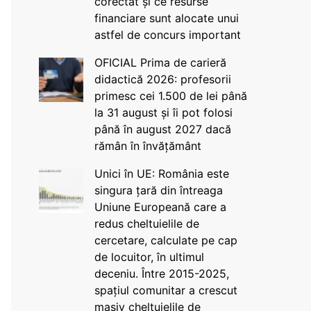
corectat și ce resurse
financiare sunt alocate unui
astfel de concurs important
OFICIAL Prima de carieră
didactică 2026: profesorii
primesc cei 1.500 de lei până
la 31 august și îi pot folosi
până în august 2027 dacă
rămân în învățământ
Unici în UE: România este
singura țară din întreaga
Uniune Europeană care a
redus cheltuielile de
cercetare, calculate pe cap
de locuitor, în ultimul
deceniu. Între 2015-2025,
spațiul comunitar a crescut
masiv cheltuielile de