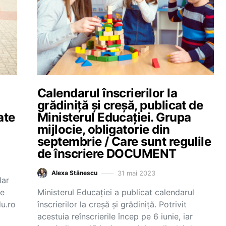
Calendarul înscrierilor la
grădiniță și creșă, publicat de
ate
Ministerul Educației. Grupa
mijlocie, obligatorie din
septembrie / Care sunt regulile
de înscriere DOCUMENT
31 mai 2023
Alexa Stănescu
lar
ie
Ministerul Educației a publicat calendarul
du.ro
înscrierilor la creșă și grădiniță. Potrivit
acestuia reînscrierile încep pe 6 iunie, iar