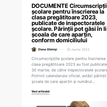
DOCUMENTE Circumscripții
școlare pentru înscrierea la
clasa pregătitoare 2023,
publicate de inspectoratele
școlare. Părinții pot găsi în l
școala de care aparțin,
conform domiciliului
30 martie 2023
Diana Ghimiși
Circumscripțiile școlare pentru înscrierea 
clasa pregătitoare 2023 au fost publicate 
30 martie, de către inspectoratele școlare
Potrivit calendarului oficial, astăzi părinții
școala de care aparțin și numărul…
Vezi articolul