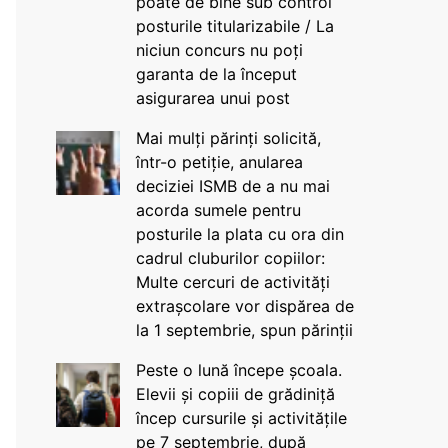
poate de bine sub control
posturile titularizabile / La
niciun concurs nu poți
garanta de la început
asigurarea unui post
Mai mulți părinți solicită,
într-o petiție, anularea
deciziei ISMB de a nu mai
acorda sumele pentru
posturile la plata cu ora din
cadrul cluburilor copiilor:
Multe cercuri de activități
extrașcolare vor dispărea de
la 1 septembrie, spun părinții
Peste o lună începe școala.
Elevii și copiii de grădiniță
încep cursurile și activitățile
pe 7 septembrie, după