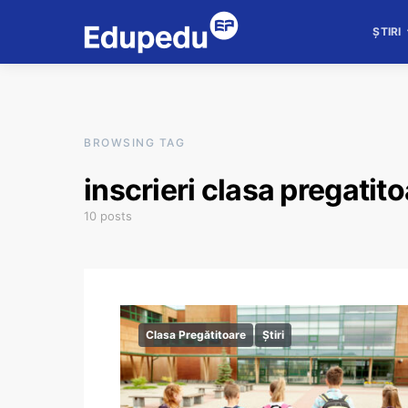
ȘTIRI
BROWSING TAG
inscrieri clasa pregatit
10 posts
Clasa Pregătitoare
Știri