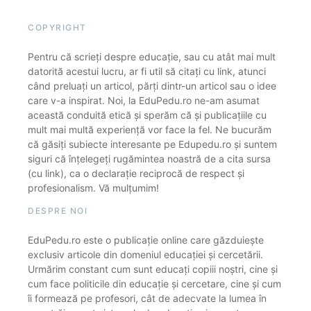
COPYRIGHT
Pentru că scrieți despre educație, sau cu atât mai mult
datorită acestui lucru, ar fi util să citați cu link, atunci
când preluați un articol, părți dintr-un articol sau o idee
care v-a inspirat. Noi, la EduPedu.ro ne-am asumat
această conduită etică și sperăm că și publicațiile cu
mult mai multă experiență vor face la fel. Ne bucurăm
că găsiți subiecte interesante pe Edupedu.ro și suntem
siguri că înțelegeți rugămintea noastră de a cita sursa
(cu link), ca o declarație reciprocă de respect și
profesionalism. Vă mulțumim!
DESPRE NOI
EduPedu.ro este o publicație online care găzduiește
exclusiv articole din domeniul educației și cercetării.
Urmărim constant cum sunt educați copiii noștri, cine și
cum face politicile din educație și cercetare, cine și cum
îi formează pe profesori, cât de adecvate la lumea în