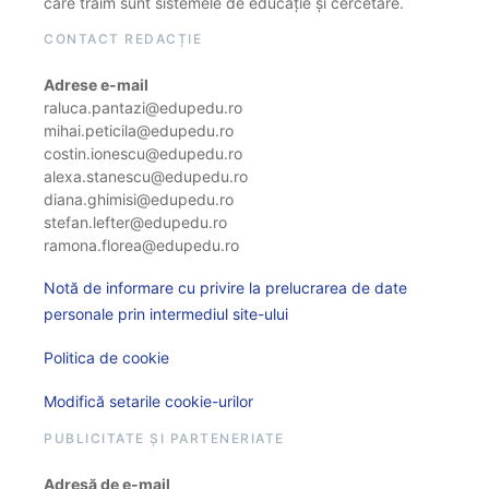
care trăim sunt sistemele de educație și cercetare.
CONTACT REDACȚIE
Adrese e-mail
raluca.pantazi@edupedu.ro
mihai.peticila@edupedu.ro
costin.ionescu@edupedu.ro
alexa.stanescu@edupedu.ro
diana.ghimisi@edupedu.ro
stefan.lefter@edupedu.ro
ramona.florea@edupedu.ro
Notă de informare cu privire la prelucrarea de date
personale prin intermediul site-ului
Politica de cookie
Modifică setarile cookie-urilor
PUBLICITATE ȘI PARTENERIATE
Adresă de e-mail