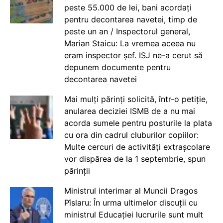
peste 55.000 de lei, bani acordați
pentru decontarea navetei, timp de
peste un an / Inspectorul general,
Marian Staicu: La vremea aceea nu
eram inspector șef. ISJ ne-a cerut să
depunem documente pentru
decontarea navetei
Mai mulți părinți solicită, într-o petiție,
anularea deciziei ISMB de a nu mai
acorda sumele pentru posturile la plata
cu ora din cadrul cluburilor copiilor:
Multe cercuri de activități extrașcolare
vor dispărea de la 1 septembrie, spun
părinții
Ministrul interimar al Muncii Dragos
Pîslaru: În urma ultimelor discuții cu
ministrul Educației lucrurile sunt mult