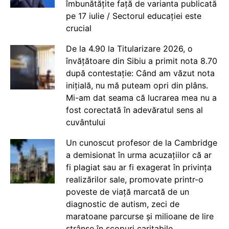
îmbunătățite față de varianta publicată
pe 17 iulie / Sectorul educației este
crucial
De la 4.90 la Titularizare 2026, o
învățătoare din Sibiu a primit nota 8.70
după contestație: Când am văzut nota
inițială, nu mă puteam opri din plâns.
Mi-am dat seama că lucrarea mea nu a
fost corectată în adevăratul sens al
cuvântului
Un cunoscut profesor de la Cambridge
a demisionat în urma acuzațiilor că ar
fi plagiat sau ar fi exagerat în privința
realizărilor sale, promovate printr-o
poveste de viață marcată de un
diagnostic de autism, zeci de
maratoane parcurse și milioane de lire
strânse în scopuri caritabile