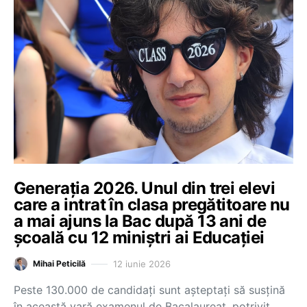
Generația 2026. Unul din trei elevi
care a intrat în clasa pregătitoare nu
a mai ajuns la Bac după 13 ani de
școală cu 12 miniștri ai Educației
12 iunie 2026
Mihai Peticilă
Peste 130.000 de candidați sunt așteptați să susțină
în această vară examenul de Bacalaureat, potrivit