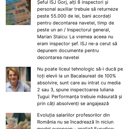
Șeful ISJ Gorj, alți 8 inspectori și
personal auxiliar trebuie să returneze
peste 55.000 de lei, bani acordați
pentru decontarea navetei, timp de
peste un an / Inspectorul general,
Marian Staicu: La vremea aceea nu
eram inspector șef. ISJ ne-a cerut să
depunem documente pentru
decontarea navetei
Nu poate liceul tehnologic să-i ducă pe
toți elevii la un Bacalaureat de 100%
absolvire, sunt care au intrat cu media
2 sau 3, spune inspectoarea Iuliana
Țugui: Performanța trebuie măsurată și
prin câți absolvenți se angajează
Evoluția salariilor profesorilor din
România nu se încadrează în niciun
model european - analiză Eurydice: