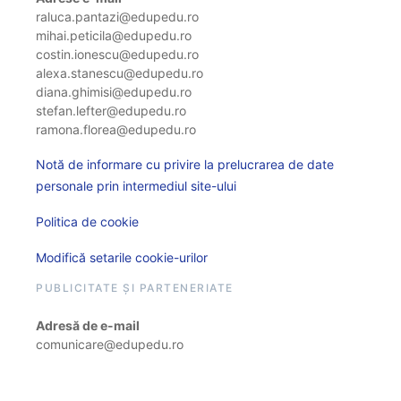
raluca.pantazi@edupedu.ro
mihai.peticila@edupedu.ro
costin.ionescu@edupedu.ro
alexa.stanescu@edupedu.ro
diana.ghimisi@edupedu.ro
stefan.lefter@edupedu.ro
ramona.florea@edupedu.ro
Notă de informare cu privire la prelucrarea de date
personale prin intermediul site-ului
Politica de cookie
Modifică setarile cookie-urilor
PUBLICITATE ȘI PARTENERIATE
Adresă de e-mail
comunicare@edupedu.ro