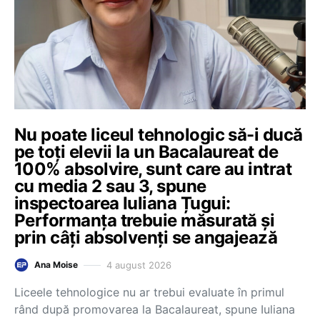
Nu poate liceul tehnologic să-i ducă
pe toți elevii la un Bacalaureat de
100% absolvire, sunt care au intrat
cu media 2 sau 3, spune
inspectoarea Iuliana Țugui:
Performanța trebuie măsurată și
prin câți absolvenți se angajează
4 august 2026
Ana Moise
Liceele tehnologice nu ar trebui evaluate în primul
rând după promovarea la Bacalaureat, spune Iuliana