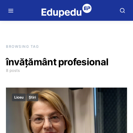
BROWSING TAG
învățământ profesional
8 posts
Liceu
Știri