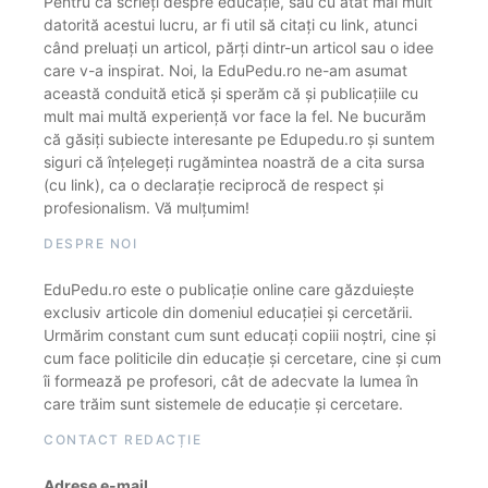
Pentru că scrieți despre educație, sau cu atât mai mult
datorită acestui lucru, ar fi util să citați cu link, atunci
când preluați un articol, părți dintr-un articol sau o idee
care v-a inspirat. Noi, la EduPedu.ro ne-am asumat
această conduită etică și sperăm că și publicațiile cu
mult mai multă experiență vor face la fel. Ne bucurăm
că găsiți subiecte interesante pe Edupedu.ro și suntem
siguri că înțelegeți rugămintea noastră de a cita sursa
(cu link), ca o declarație reciprocă de respect și
profesionalism. Vă mulțumim!
DESPRE NOI
EduPedu.ro este o publicație online care găzduiește
exclusiv articole din domeniul educației și cercetării.
Urmărim constant cum sunt educați copiii noștri, cine și
cum face politicile din educație și cercetare, cine și cum
îi formează pe profesori, cât de adecvate la lumea în
care trăim sunt sistemele de educație și cercetare.
CONTACT REDACȚIE
Adrese e-mail