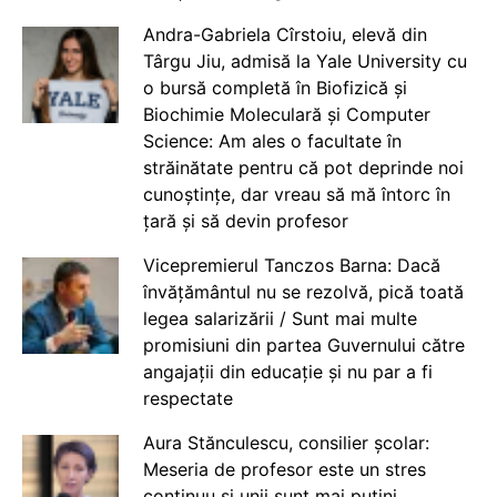
Andra-Gabriela Cîrstoiu, elevă din
Târgu Jiu, admisă la Yale University cu
o bursă completă în Biofizică și
Biochimie Moleculară și Computer
Science: Am ales o facultate în
străinătate pentru că pot deprinde noi
cunoștințe, dar vreau să mă întorc în
țară și să devin profesor
Vicepremierul Tanczos Barna: Dacă
învățământul nu se rezolvă, pică toată
legea salarizării / Sunt mai multe
promisiuni din partea Guvernului către
angajații din educație și nu par a fi
respectate
Aura Stănculescu, consilier școlar:
Meseria de profesor este un stres
continuu și unii sunt mai puțini