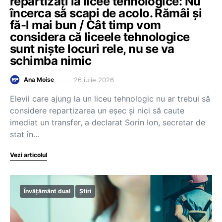
repartizați la licee tehnologice: Nu
încerca să scapi de acolo. Rămâi și
fă-l mai bun / Cât timp vom
considera că liceele tehnologice
sunt niște locuri rele, nu se va
schimba nimic
26 iulie 2026
Ana Moise
Elevii care ajung la un liceu tehnologic nu ar trebui să
considere repartizarea un eșec și nici să caute
imediat un transfer, a declarat Sorin Ion, secretar de
stat în…
Vezi articolul
Învățământ dual
Știri