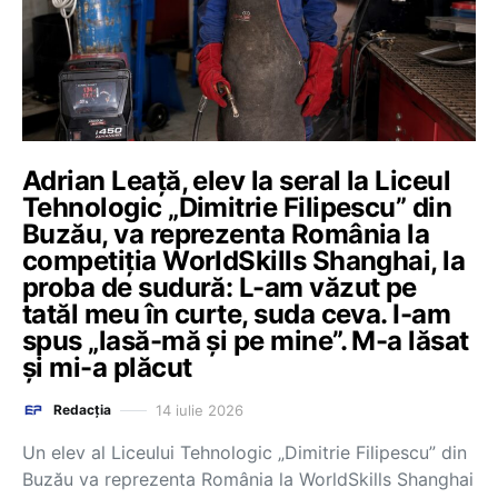
Adrian Leață, elev la seral la Liceul
Tehnologic „Dimitrie Filipescu” din
Buzău, va reprezenta România la
competiția WorldSkills Shanghai, la
proba de sudură: L-am văzut pe
tatăl meu în curte, suda ceva. I-am
spus „lasă-mă și pe mine”. M-a lăsat
și mi-a plăcut
14 iulie 2026
Redacția
Un elev al Liceului Tehnologic „Dimitrie Filipescu” din
Buzău va reprezenta România la WorldSkills Shanghai