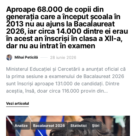
Aproape 68.000 de copii din
generația care a început școala în
2013 nu au ajuns la Bacalaureat
2026, iar circa 14.000 dintre ei erau
în acest an înscriși în clasa a XII-a,
dar nu au intrat în examen
28 iunie 2026
Mihai Peticilă
Ministerul Educației și Cercetării a anunțat oficial că
la prima sesiune a examenului de Bacalaureat 2026
sunt înscriși aproape 131.000 de candidați. Dintre
aceștia, însă, doar circa 116.000 provin din…
Vezi articolul
Analize
Bacalaureat 2026
Statistici
Știri