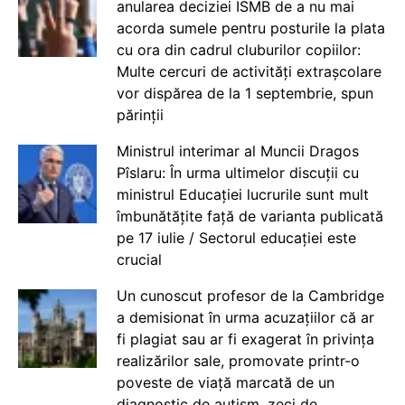
anularea deciziei ISMB de a nu mai
acorda sumele pentru posturile la plata
cu ora din cadrul cluburilor copiilor:
Multe cercuri de activități extrașcolare
vor dispărea de la 1 septembrie, spun
părinții
Ministrul interimar al Muncii Dragos
Pîslaru: În urma ultimelor discuții cu
ministrul Educației lucrurile sunt mult
îmbunătățite față de varianta publicată
pe 17 iulie / Sectorul educației este
crucial
Un cunoscut profesor de la Cambridge
a demisionat în urma acuzațiilor că ar
fi plagiat sau ar fi exagerat în privința
realizărilor sale, promovate printr-o
poveste de viață marcată de un
diagnostic de autism, zeci de