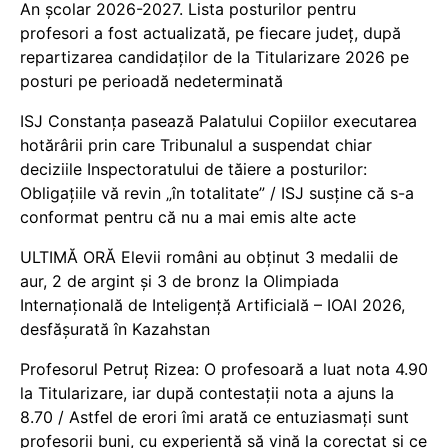
An școlar 2026-2027. Lista posturilor pentru
profesori a fost actualizată, pe fiecare județ, după
repartizarea candidaților de la Titularizare 2026 pe
posturi pe perioadă nedeterminată
ISJ Constanța pasează Palatului Copiilor executarea
hotărârii prin care Tribunalul a suspendat chiar
deciziile Inspectoratului de tăiere a posturilor:
Obligațiile vă revin „în totalitate” / ISJ susține că s-a
conformat pentru că nu a mai emis alte acte
ULTIMĂ ORĂ Elevii români au obținut 3 medalii de
aur, 2 de argint și 3 de bronz la Olimpiada
Internațională de Inteligență Artificială – IOAI 2026,
desfășurată în Kazahstan
Profesorul Petruț Rizea: O profesoară a luat nota 4.90
la Titularizare, iar după contestații nota a ajuns la
8.70 / Astfel de erori îmi arată ce entuziasmați sunt
profesorii buni, cu experiență să vină la corectat și ce