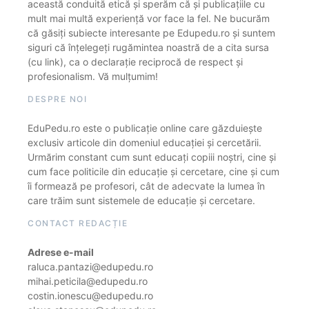
această conduită etică și sperăm că și publicațiile cu
mult mai multă experiență vor face la fel. Ne bucurăm
că găsiți subiecte interesante pe Edupedu.ro și suntem
siguri că înțelegeți rugămintea noastră de a cita sursa
(cu link), ca o declarație reciprocă de respect și
profesionalism. Vă mulțumim!
DESPRE NOI
EduPedu.ro este o publicație online care găzduiește
exclusiv articole din domeniul educației și cercetării.
Urmărim constant cum sunt educați copiii noștri, cine și
cum face politicile din educație și cercetare, cine și cum
îi formează pe profesori, cât de adecvate la lumea în
care trăim sunt sistemele de educație și cercetare.
CONTACT REDACȚIE
Adrese e-mail
raluca.pantazi@edupedu.ro
mihai.peticila@edupedu.ro
costin.ionescu@edupedu.ro