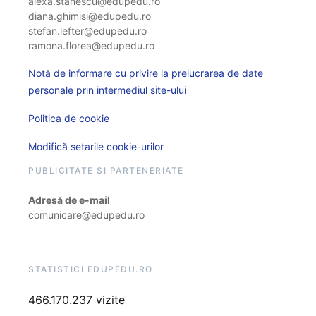
alexa.stanescu@edupedu.ro
diana.ghimisi@edupedu.ro
stefan.lefter@edupedu.ro
ramona.florea@edupedu.ro
Notă de informare cu privire la prelucrarea de date
personale prin intermediul site-ului
Politica de cookie
Modifică setarile cookie-urilor
PUBLICITATE ȘI PARTENERIATE
Adresă de e-mail
comunicare@edupedu.ro
STATISTICI EDUPEDU.RO
466.170.237 vizite