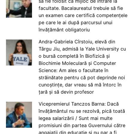
să fie folosit ca mijloc de intrare la
facultate. Bacalaureatul trebuie să fie
un examen care certifică competențele
pe care le ai după parcursul unui
învățământ obligatoriu
Andra-Gabriela Cîrstoiu, elevă din
Târgu Jiu, admisă la Yale University cu
o bursă completă în Biofizică și
Biochimie Moleculară și Computer
Science: Am ales o facultate în
străinătate pentru că pot deprinde noi
cunoștințe, dar vreau să mă întorc în
țară și să devin profesor
Vicepremierul Tanczos Barna: Dacă
învățământul nu se rezolvă, pică toată
legea salarizării / Sunt mai multe
promisiuni din partea Guvernului către
angajații din educație și nu par a fi