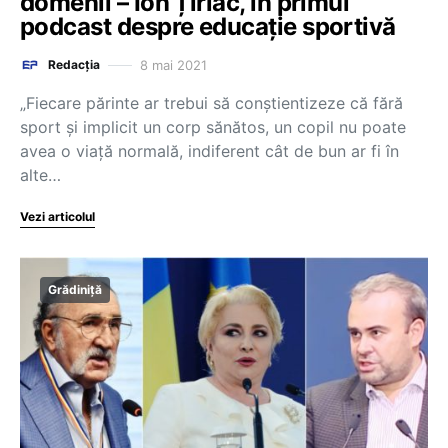
domenii – Ion Țiriac, în primul
podcast despre educație sportivă
8 mai 2021
Redacția
„Fiecare părinte ar trebui să conștientizeze că fără
sport și implicit un corp sănătos, un copil nu poate
avea o viață normală, indiferent cât de bun ar fi în
alte…
Vezi articolul
Grădiniță