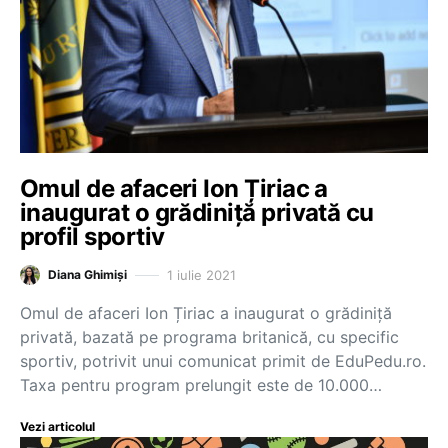
Omul de afaceri Ion Țiriac a
inaugurat o grădiniță privată cu
profil sportiv
1 iulie 2021
Diana Ghimiși
Omul de afaceri Ion Țiriac a inaugurat o grădiniță
privată, bazată pe programa britanică, cu specific
sportiv, potrivit unui comunicat primit de EduPedu.ro.
Taxa pentru program prelungit este de 10.000…
Vezi articolul