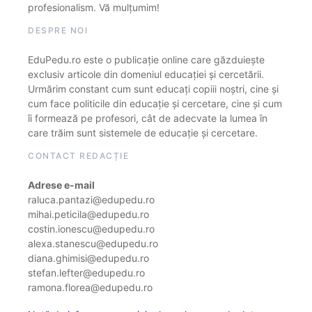
profesionalism. Vă mulțumim!
DESPRE NOI
EduPedu.ro este o publicație online care găzduiește
exclusiv articole din domeniul educației și cercetării.
Urmărim constant cum sunt educați copiii noștri, cine și
cum face politicile din educație și cercetare, cine și cum
îi formează pe profesori, cât de adecvate la lumea în
care trăim sunt sistemele de educație și cercetare.
CONTACT REDACȚIE
Adrese e-mail
raluca.pantazi@edupedu.ro
mihai.peticila@edupedu.ro
costin.ionescu@edupedu.ro
alexa.stanescu@edupedu.ro
diana.ghimisi@edupedu.ro
stefan.lefter@edupedu.ro
ramona.florea@edupedu.ro