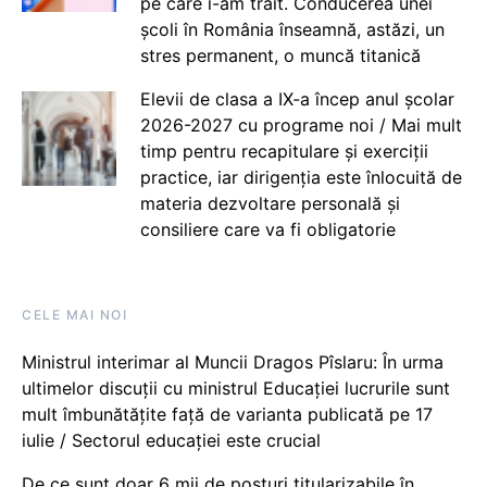
pe care i-am trăit. Conducerea unei
școli în România înseamnă, astăzi, un
stres permanent, o muncă titanică
Elevii de clasa a IX-a încep anul școlar
2026-2027 cu programe noi / Mai mult
timp pentru recapitulare și exerciții
practice, iar dirigenția este înlocuită de
materia dezvoltare personală și
consiliere care va fi obligatorie
CELE MAI NOI
Ministrul interimar al Muncii Dragos Pîslaru: În urma
ultimelor discuții cu ministrul Educației lucrurile sunt
mult îmbunătățite față de varianta publicată pe 17
iulie / Sectorul educației este crucial
De ce sunt doar 6 mii de posturi titularizabile în