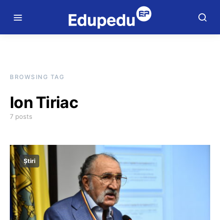
BROWSING TAG
Ion Tiriac
7 posts
Știri