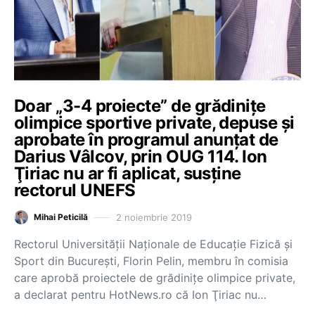
Doar „3-4 proiecte” de grădiniţe
olimpice sportive private, depuse şi
aprobate în programul anunţat de
Darius Vâlcov, prin OUG 114. Ion
Ţiriac nu ar fi aplicat, susţine
rectorul UNEFS
2 noiembrie 2019
Mihai Peticilă
Rectorul Universității Naționale de Educație Fizică și
Sport din București, Florin Pelin, membru în comisia
care aprobă proiectele de grădiniţe olimpice private,
a declarat pentru HotNews.ro că Ion Ţiriac nu…