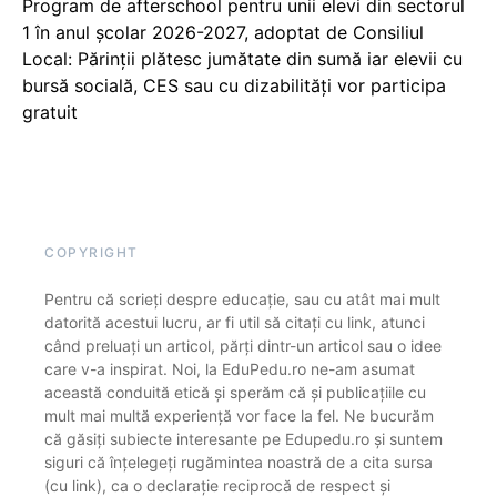
Program de afterschool pentru unii elevi din sectorul
1 în anul școlar 2026-2027, adoptat de Consiliul
Local: Părinții plătesc jumătate din sumă iar elevii cu
bursă socială, CES sau cu dizabilităţi vor participa
gratuit
COPYRIGHT
Pentru că scrieți despre educație, sau cu atât mai mult
datorită acestui lucru, ar fi util să citați cu link, atunci
când preluați un articol, părți dintr-un articol sau o idee
care v-a inspirat. Noi, la EduPedu.ro ne-am asumat
această conduită etică și sperăm că și publicațiile cu
mult mai multă experiență vor face la fel. Ne bucurăm
că găsiți subiecte interesante pe Edupedu.ro și suntem
siguri că înțelegeți rugămintea noastră de a cita sursa
(cu link), ca o declarație reciprocă de respect și