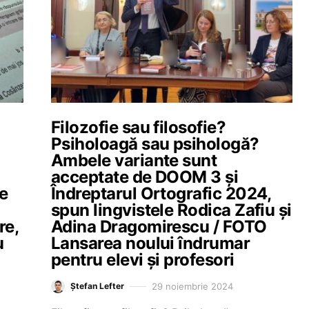
Filozofie sau filosofie?
Psiholoagă sau psihologă?
Ambele variante sunt
acceptate de DOOM 3 și
e
Îndreptarul Ortografic 2024,
spun lingvistele Rodica Zafiu și
re,
Adina Dragomirescu / FOTO
u
Lansarea noului îndrumar
pentru elevi și profesori
29 noiembrie 2024
Ștefan Lefter