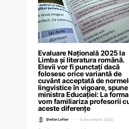
Evaluare Națională 2025 la
Limba și literatura română.
Elevii vor fi punctați dacă
folosesc orice variantă de
cuvânt acceptată de normel
lingvistice în vigoare, spune
ministra Educației: La forma
vom familiariza profesorii c
aceste diferențe
4 decembrie 2024
Ștefan Lefter