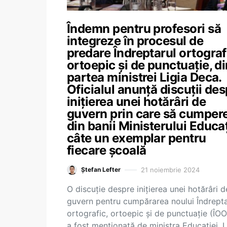
Îndemn pentru profesori să
integreze în procesul de
predare Îndreptarul ortograf
ortoepic și de punctuație, di
partea ministrei Ligia Deca.
Oficialul anunță discuții de
inițierea unei hotărâri de
guvern prin care să cumper
din banii Ministerului Educaț
câte un exemplar pentru
fiecare școală
21 noiembrie 2024
Ștefan Lefter
O discuție despre inițierea unei hotărâri d
guvern pentru cumpărarea noului Îndrept
ortografic, ortoepic și de punctuație (ÎO
a fost menționată de ministra Educației, L