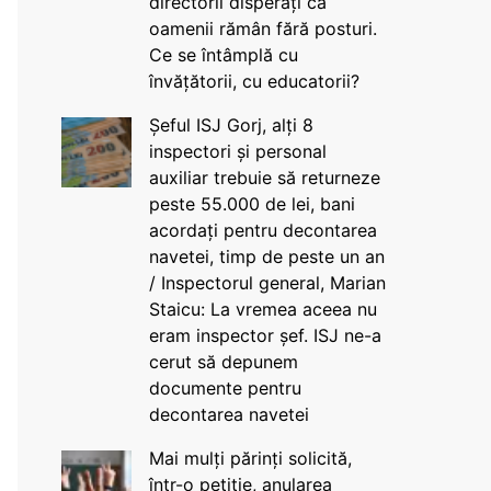
directorii disperați că
oamenii rămân fără posturi.
Ce se întâmplă cu
învățătorii, cu educatorii?
Șeful ISJ Gorj, alți 8
inspectori și personal
auxiliar trebuie să returneze
peste 55.000 de lei, bani
acordați pentru decontarea
navetei, timp de peste un an
/ Inspectorul general, Marian
Staicu: La vremea aceea nu
eram inspector șef. ISJ ne-a
cerut să depunem
documente pentru
decontarea navetei
Mai mulți părinți solicită,
într-o petiție, anularea