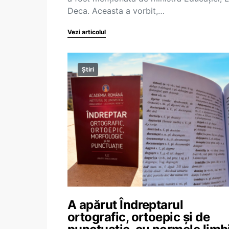
Deca. Aceasta a vorbit,…
Vezi articolul
Știri
A apărut Îndreptarul
ortografic, ortoepic și de