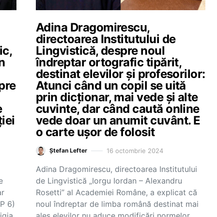
Adina Dragomirescu,
directoarea Institutului de
ic,
Lingvistică, despre noul
n
îndreptar ortografic tipărit,
destinat elevilor și profesorilor:
spre
Atunci când un copil se uită
prin dicționar, mai vede și alte
e
cuvinte, dar când caută online
iei
vede doar un anumit cuvânt. E
o carte ușor de folosit
16 octombrie 2024
Ștefan Lefter
Adina Dragomirescu, directoarea Institutului
e
de Lingvistică „Iorgu Iordan – Alexandru
ar
Rosetti” al Academiei Române, a explicat că
OP 6)
noul îndreptar de limba română destinat mai
igia
ales elevilor nu aduce modificări normelor…