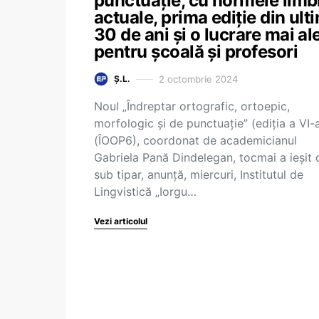
punctuație, cu normele limbi
actuale, prima ediție din ulti
30 de ani și o lucrare mai al
pentru școală și profesori
2 octombrie 2024
Ș.L.
Noul „Îndreptar ortografic, ortoepic,
morfologic şi de punctuaţie” (ediţia a VI-
(ÎOOP6), coordonat de academicianul
Gabriela Pană Dindelegan, tocmai a ieşit 
sub tipar, anunţă, miercuri, Institutul de
Lingvistică „Iorgu…
Vezi articolul