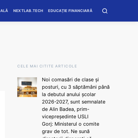
OALĂ
NEXTLAB.TECH
EDUCAȚIE FINANCIARĂ
CELE MAI CITITE ARTICOLE
Noi comasări de clase și
posturi, cu 3 săptămâni până
la debutul anului școlar
2026-2027, sunt semnalate
de Alin Badea, prim-
vicepreședinte USLI
Gorj: Ministerul o comite
grav de tot. Ne sună