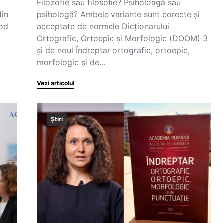
Filozofie sau filosofie? Psiholoagă sau
din
psihologă? Ambele variante sunt corecte și
mod
acceptate de normele Dicționarului
Ortografic, Ortoepic și Morfologic (DOOM) 3
și de noul Îndreptar ortografic, ortoepic,
morfologic și de…
Vezi articolul
Știri