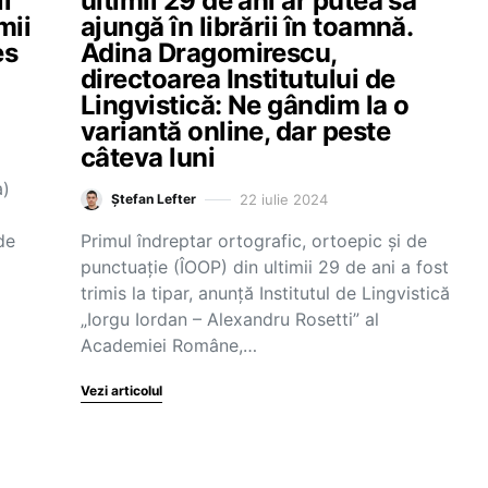
i
ultimii 29 de ani ar putea să
mii
ajungă în librării în toamnă.
es
Adina Dragomirescu,
directoarea Institutului de
Lingvistică: Ne gândim la o
variantă online, dar peste
câteva luni
a)
22 iulie 2024
Ștefan Lefter
de
Primul îndreptar ortografic, ortoepic și de
punctuație (ÎOOP) din ultimii 29 de ani a fost
trimis la tipar, anunță Institutul de Lingvistică
„Iorgu Iordan – Alexandru Rosetti” al
Academiei Române,…
Vezi articolul