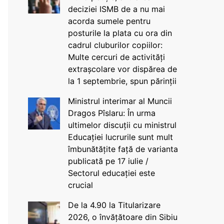
deciziei ISMB de a nu mai
acorda sumele pentru
posturile la plata cu ora din
cadrul cluburilor copiilor:
Multe cercuri de activități
extrașcolare vor dispărea de
la 1 septembrie, spun părinții
Ministrul interimar al Muncii
Dragos Pîslaru: În urma
ultimelor discuții cu ministrul
Educației lucrurile sunt mult
îmbunătățite față de varianta
publicată pe 17 iulie /
Sectorul educației este
crucial
De la 4.90 la Titularizare
2026, o învățătoare din Sibiu