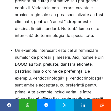
prezintă dificultăți normative sau pot genera
confuzii. Variantele non-literare, cuvintele
arhaice, regionale sau prea specializate au fost
eliminate, pentru că acest îndreptar este
destinat limbii standard. Nu toată lumea este
interesată de terminologia de specialitate.
Un exemplu interesant este cel al feminizării
numelor de profesii și meserii. Aici, normele din
DOOM au fost preluate, dar fără etichete,
păstrând însă o ordine de preferință. De
exemplu, «endocrinologă» și «endocrinoloagă»
sunt ambele acceptate, cu preferință pentru
prima. Alte exemple includ variațiile între
«filozofie» și «filosofie», unde tradiția culturală
a fost respectată. A dispărut indicația «livresc»,