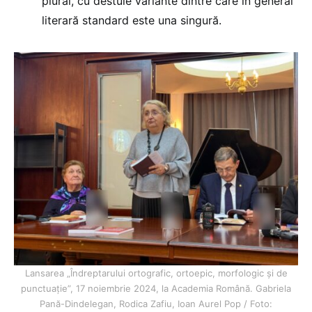
plural, cu destule variante dintre care în general
literară standard este una singură.
Lansarea „Îndreptarului ortografic, ortoepic, morfologic şi de
punctuaţie”, 17 noiembrie 2024, la Academia Română. Gabriela
Pană-Dindelegan, Rodica Zafiu, Ioan Aurel Pop / Foto: