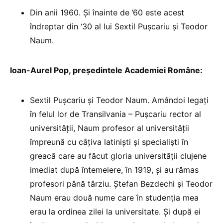
Din anii 1960. Și înainte de ’60 este acest
îndreptar din ‘30 al lui Sextil Pușcariu și Teodor
Naum.
Ioan-Aurel Pop, președintele Academiei Române:
Sextil Pușcariu și Teodor Naum. Amândoi legați
în felul lor de Transilvania – Pușcariu rector al
universității, Naum profesor al universității
împreună cu câțiva latiniști și specialiști în
greacă care au făcut gloria universității clujene
imediat după întemeiere, în 1919, și au rămas
profesori până târziu. Ștefan Bezdechi și Teodor
Naum erau două nume care în studenția mea
erau la ordinea zilei la universitate. Și după ei