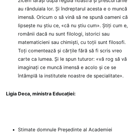
zicem iarăși după regula noastră și prescurtările
au rânduiala lor. Și îndreptarul acesta e o muncă
imensă. Oricum o să vină să ne spună oameni că
lipsește nu știu ce, «că nu știu cum». Știți cum e,
românii dacă nu sunt filologi, istorici sau
matematicieni sau chimiști, cu toții sunt filosofi.
Toți comentează și cărțile fără să fi scris vreo
carte ca lumea. Și le spun tuturor: «vă rog să vă
imaginați ce muncă imensă e acolo și ce se
întâmplă la institutele noastre de specialitate».
Ligia Deca, ministra Educației:
Stimate domnule Președinte al Academiei