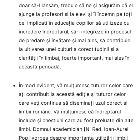
doar să-l lansăm, trebuie să ne și asigurăm că el
ajunge la profesori și la elevi și îi îndemn pe toți
cei implicați în educația copiilor să utilizeze cu
încredere îndreptarul, să-l integreze în procesul
de predare și învățare și mai ales, să contribuie
la ultivarea unei culturi a corectitudinii și a
clarității în limbaj, foarte important, mai ales în
această perioadă.
În mod evident, vă mulțumesc tuturor celor care
ați contribuit la această ediție și tuturor celor
care veți continua să diseminați uzul corect al
limbii române. Vă mulțumesc că îndreptarul
include și chestiuni care au fost preluate din alte
limbi. Domnul academician [N. Red. Ioan-Aurel
Pop] vorbea despre importanța utilizării limbii