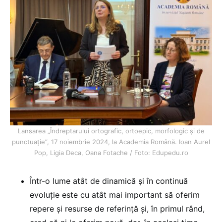
Lansarea „Îndreptarului ortografic, ortoepic, morfologic şi de
punctuaţie”, 17 noiembrie 2024, la Academia Română. Ioan Aurel
Pop, Ligia Deca, Oana Fotache / Foto: Edupedu.ro
Într-o lume atât de dinamică și în continuă
evoluție este cu atât mai important să oferim
repere și resurse de referință și, în primul rând,