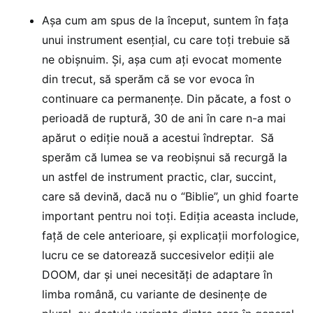
Așa cum am spus de la început, suntem în fața
unui instrument esențial, cu care toți trebuie să
ne obișnuim. Și, așa cum ați evocat momente
din trecut, să sperăm că se vor evoca în
continuare ca permanențe. Din păcate, a fost o
perioadă de ruptură, 30 de ani în care n-a mai
apărut o ediție nouă a acestui îndreptar. Să
sperăm că lumea se va reobișnui să recurgă la
un astfel de instrument practic, clar, succint,
care să devină, dacă nu o “Biblie”, un ghid foarte
important pentru noi toți. Ediția aceasta include,
față de cele anterioare, și explicații morfologice,
lucru ce se datorează succesivelor ediții ale
DOOM, dar și unei necesități de adaptare în
limba română, cu variante de desinențe de