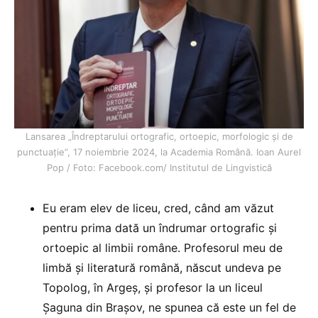
Lansarea „Îndreptarului ortografic, ortoepic, morfologic şi de
punctuaţie”, 17 noiembrie 2024, la Academia Română. Ioan Aurel
Pop / Foto: Facebook.com/ Institutul de Lingvistică
Eu eram elev de liceu, cred, când am văzut
pentru prima dată un îndrumar ortografic și
ortoepic al limbii române. Profesorul meu de
limbă și literatură română, născut undeva pe
Topolog, în Argeș, și profesor la un liceul
Șaguna din Brașov, ne spunea că este un fel de