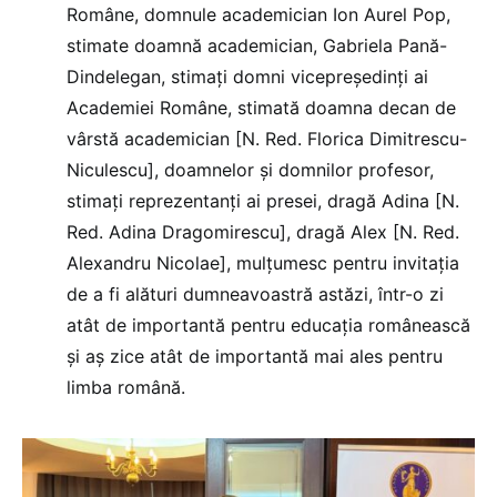
Române, domnule academician Ion Aurel Pop,
stimate doamnă academician, Gabriela Pană-
Dindelegan, stimați domni vicepreședinți ai
Academiei Române, stimată doamna decan de
vârstă academician [N. Red. Florica Dimitrescu-
Niculescu], doamnelor și domnilor profesor,
stimați reprezentanți ai presei, dragă Adina [N.
Red. Adina Dragomirescu], dragă Alex [N. Red.
Alexandru Nicolae], mulțumesc pentru invitația
de a fi alături dumneavoastră astăzi, într-o zi
atât de importantă pentru educația românească
și aș zice atât de importantă mai ales pentru
limba română.