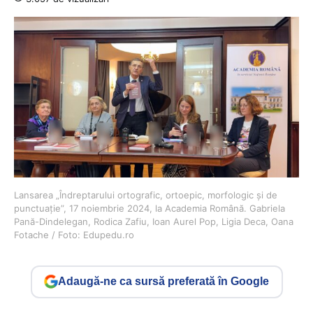
Lansarea „Îndreptarului ortografic, ortoepic, morfologic şi de
punctuaţie”, 17 noiembrie 2024, la Academia Română. Gabriela
Pană-Dindelegan, Rodica Zafiu, Ioan Aurel Pop, Ligia Deca, Oana
Fotache / Foto: Edupedu.ro
Adaugă-ne ca sursă preferată în Google