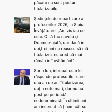
păcate nu sunt posturi
titularizabile
Ședințele de repartizare a
profesorilor 2026, la Sibiu.
Învățătoare: „Am zis iau ce
este. O să fac naveta și
Doamne-ajută, dar dacă în
doi,trei ani nu reușesc să mă
titularizez nu cred că mai
rămân în învățământ”
Sorin Ion, întrebat cum le
răspunde profesorilor care
dau an de an Titularizarea,
obțin note mari, dar nu au
post pe perioadă
nedeterminată: În ultimii ani
am încercat să ținem cât se