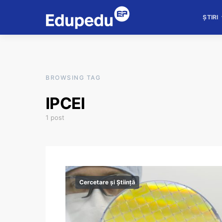
ȘTIRI
BROWSING TAG
IPCEI
1 post
Cercetare și Știință