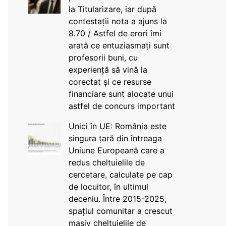
la Titularizare, iar după
contestații nota a ajuns la
8.70 / Astfel de erori îmi
arată ce entuziasmați sunt
profesorii buni, cu
experiență să vină la
corectat și ce resurse
financiare sunt alocate unui
astfel de concurs important
Unici în UE: România este
singura țară din întreaga
Uniune Europeană care a
redus cheltuielile de
cercetare, calculate pe cap
de locuitor, în ultimul
deceniu. Între 2015-2025,
spațiul comunitar a crescut
masiv cheltuielile de