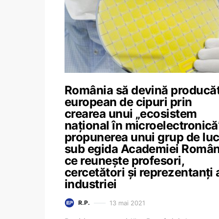
România să devină producă
european de cipuri prin
crearea unui „ecosistem
național în microelectronică
propunerea unui grup de lu
sub egida Academiei Român
ce reunește profesori,
cercetători și reprezentanți 
industriei
13 mai 2021
R.P.