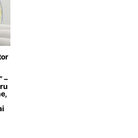
tor
” –
cru
e,
ai