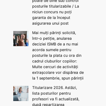
poate de bine sub control
posturile titularizabile / La
niciun concurs nu poți
garanta de la început
asigurarea unui post
Mai mulți părinți solicită,
într-o petiție, anularea
deciziei ISMB de a nu mai
acorda sumele pentru
posturile la plata cu ora din
cadrul cluburilor copiilor:
Multe cercuri de activități
extrașcolare vor dispărea de
la 1 septembrie, spun părinții
Titularizare 2026. Astăzi,
lista posturilor pentru
profesori va fi actualizată,
după repartizarea