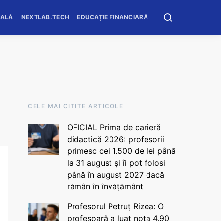
OALĂ
NEXTLAB.TECH
EDUCAȚIE FINANCIARĂ
CELE MAI CITITE ARTICOLE
OFICIAL Prima de carieră
didactică 2026: profesorii
primesc cei 1.500 de lei până
la 31 august și îi pot folosi
până în august 2027 dacă
rămân în învățământ
Profesorul Petruț Rizea: O
profesoară a luat nota 4.90