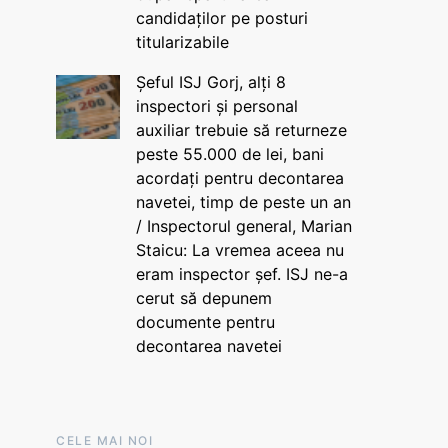
candidaților pe posturi
titularizabile
Șeful ISJ Gorj, alți 8
inspectori și personal
auxiliar trebuie să returneze
peste 55.000 de lei, bani
acordați pentru decontarea
navetei, timp de peste un an
/ Inspectorul general, Marian
Staicu: La vremea aceea nu
eram inspector șef. ISJ ne-a
cerut să depunem
documente pentru
decontarea navetei
CELE MAI NOI