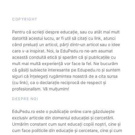
COPYRIGHT
Pentru că scrieți despre educație, sau cu atât mai mult
datorită acestui lucru, ar fi util să citați cu link, atunci
când preluați un articol, părți dintr-un articol sau o idee
care v-a inspirat. Noi, la EduPedu.ro ne-am asumat
această conduită etică și sperăm că și publicațiile cu
mult mai multă experiență vor face la fel. Ne bucurăm
că găsiți subiecte interesante pe Edupedu.ro și suntem
siguri că înțelegeți rugămintea noastră de a cita sursa
(cu link), ca o declarație reciprocă de respect și
profesionalism. Vă mulțumim!
DESPRE NOI
EduPedu.ro este o publicație online care găzduiește
exclusiv articole din domeniul educației și cercetării.
Urmărim constant cum sunt educați copiii noștri, cine și
cum face politicile din educație și cercetare, cine și cum