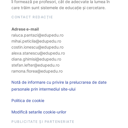
îi formează pe profesori, cât de adecvate la lumea în
care trăim sunt sistemele de educație și cercetare.
CONTACT REDACȚIE
Adrese e-mail
raluca.pantazi@edupedu.ro
mihai.peticila@edupedu.ro
costin.ionescu@edupedu.ro
alexa.stanescu@edupedu.ro
diana.ghimisi@edupedu.ro
stefan.lefter@edupedu.ro
ramona.florea@edupedu.ro
Notă de informare cu privire la prelucrarea de date
personale prin intermediul site-ului
Politica de cookie
Modifică setarile cookie-urilor
PUBLICITATE ȘI PARTENERIATE