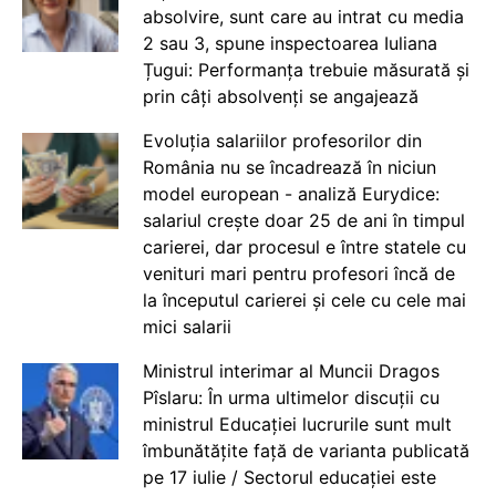
absolvire, sunt care au intrat cu media
2 sau 3, spune inspectoarea Iuliana
Țugui: Performanța trebuie măsurată și
prin câți absolvenți se angajează
Evoluția salariilor profesorilor din
România nu se încadrează în niciun
model european - analiză Eurydice:
salariul crește doar 25 de ani în timpul
carierei, dar procesul e între statele cu
venituri mari pentru profesori încă de
la începutul carierei și cele cu cele mai
mici salarii
Ministrul interimar al Muncii Dragos
Pîslaru: În urma ultimelor discuții cu
ministrul Educației lucrurile sunt mult
îmbunătățite față de varianta publicată
pe 17 iulie / Sectorul educației este