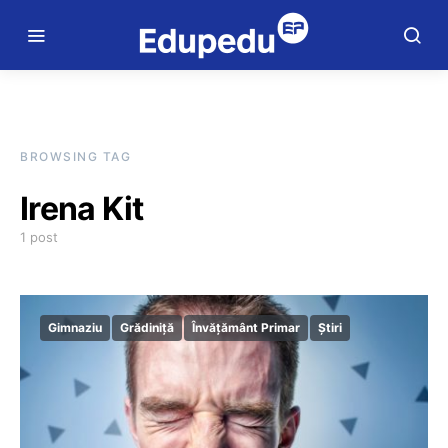
BROWSING TAG
Irena Kit
1 post
Gimnaziu
Grădiniță
Învățământ Primar
Știri