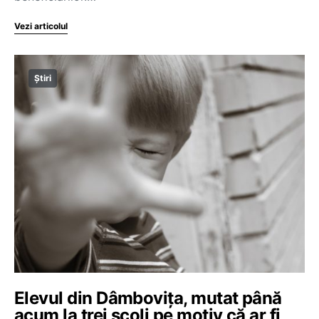
Vezi articolul
Știri
Elevul din Dâmbovița, mutat până
acum la trei școli pe motiv că ar fi