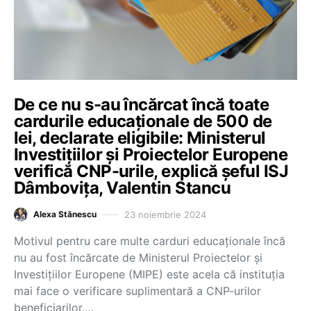
De ce nu s-au încărcat încă toate
cardurile educaționale de 500 de
lei, declarate eligibile: Ministerul
Investițiilor și Proiectelor Europene
verifică CNP-urile, explică șeful ISJ
Dâmbovița, Valentin Stancu
23 noiembrie 2024
Alexa Stănescu
Motivul pentru care multe carduri educaționale încă
nu au fost încărcate de Ministerul Proiectelor și
Investițiilor Europene (MIPE) este acela că instituția
mai face o verificare suplimentară a CNP-urilor
beneficiarilor.…