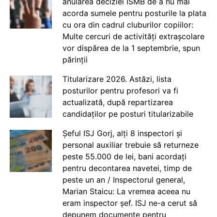
anularea deciziei ISMB de a nu mai
acorda sumele pentru posturile la plata
cu ora din cadrul cluburilor copiilor:
Multe cercuri de activități extrașcolare
vor dispărea de la 1 septembrie, spun
părinții
Titularizare 2026. Astăzi, lista
posturilor pentru profesori va fi
actualizată, după repartizarea
candidaților pe posturi titularizabile
Șeful ISJ Gorj, alți 8 inspectori și
personal auxiliar trebuie să returneze
peste 55.000 de lei, bani acordați
pentru decontarea navetei, timp de
peste un an / Inspectorul general,
Marian Staicu: La vremea aceea nu
eram inspector șef. ISJ ne-a cerut să
depunem documente pentru