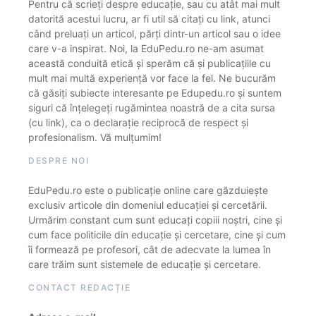
Pentru că scrieți despre educație, sau cu atât mai mult
datorită acestui lucru, ar fi util să citați cu link, atunci
când preluați un articol, părți dintr-un articol sau o idee
care v-a inspirat. Noi, la EduPedu.ro ne-am asumat
această conduită etică și sperăm că și publicațiile cu
mult mai multă experiență vor face la fel. Ne bucurăm
că găsiți subiecte interesante pe Edupedu.ro și suntem
siguri că înțelegeți rugămintea noastră de a cita sursa
(cu link), ca o declarație reciprocă de respect și
profesionalism. Vă mulțumim!
DESPRE NOI
EduPedu.ro este o publicație online care găzduiește
exclusiv articole din domeniul educației și cercetării.
Urmărim constant cum sunt educați copiii noștri, cine și
cum face politicile din educație și cercetare, cine și cum
îi formează pe profesori, cât de adecvate la lumea în
care trăim sunt sistemele de educație și cercetare.
CONTACT REDACȚIE