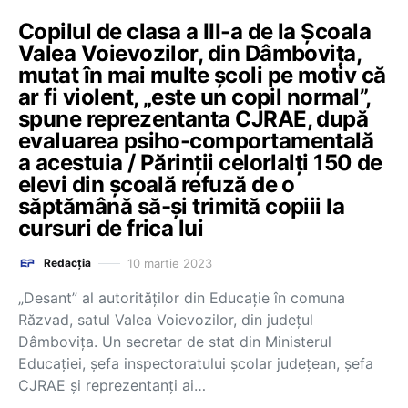
Copilul de clasa a III-a de la Școala
Valea Voievozilor, din Dâmbovița,
mutat în mai multe școli pe motiv că
ar fi violent, „este un copil normal”,
spune reprezentanta CJRAE, după
evaluarea psiho-comportamentală
a acestuia / Părinții celorlalți 150 de
elevi din școală refuză de o
săptămână să-și trimită copiii la
cursuri de frica lui
10 martie 2023
Redacția
„Desant” al autorităților din Educație în comuna
Răzvad, satul Valea Voievozilor, din județul
Dâmbovița. Un secretar de stat din Ministerul
Educației, șefa inspectoratului școlar județean, șefa
CJRAE și reprezentanți ai…