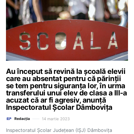
Au început să revină la şcoală elevii
care au absentat pentru că părinții
se tem pentru siguranța lor, în urma
transferului unui elev de clasa a III-a
acuzat că ar fi agresiv, anunță
Inspectoratul Școlar Dâmbovița
14 martie 2023
Redacția
Inspectoratul Şcolar Judeţean (IŞJ) Dâmboviţa