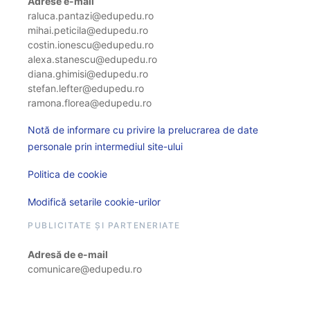
Adrese e-mail
raluca.pantazi@edupedu.ro
mihai.peticila@edupedu.ro
costin.ionescu@edupedu.ro
alexa.stanescu@edupedu.ro
diana.ghimisi@edupedu.ro
stefan.lefter@edupedu.ro
ramona.florea@edupedu.ro
Notă de informare cu privire la prelucrarea de date
personale prin intermediul site-ului
Politica de cookie
Modifică setarile cookie-urilor
PUBLICITATE ȘI PARTENERIATE
Adresă de e-mail
comunicare@edupedu.ro