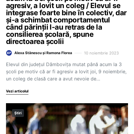
agresiv, a lovit un coleg / Elevul se
integrase foarte bine în colectiv, dar
și-a schimbat comportamentul
când părinții l-au retras de la
consilierea școlară, spune
directoarea școlii
10 noiembrie 2023
Alexa Stănescu și Ramona Florea
Elevul din județul Dâmbovița mutat până acum la 3
școli pe motiv că ar fi agresiv a lovit joi, 9 noiembrie,
un coleg de clasă care a avut nevoie de…
Vezi articolul
Știri