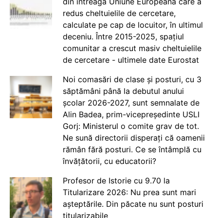
din întreaga Uniune Europeană care a
redus cheltuielile de cercetare,
calculate pe cap de locuitor, în ultimul
deceniu. Între 2015-2025, spațiul
comunitar a crescut masiv cheltuielile
de cercetare - ultimele date Eurostat
Noi comasări de clase și posturi, cu 3
săptămâni până la debutul anului
școlar 2026-2027, sunt semnalate de
Alin Badea, prim-vicepreședinte USLI
Gorj: Ministerul o comite grav de tot.
Ne sună directorii disperați că oamenii
rămân fără posturi. Ce se întâmplă cu
învățătorii, cu educatorii?
Profesor de Istorie cu 9.70 la
Titularizare 2026: Nu prea sunt mari
așteptările. Din păcate nu sunt posturi
titularizabile