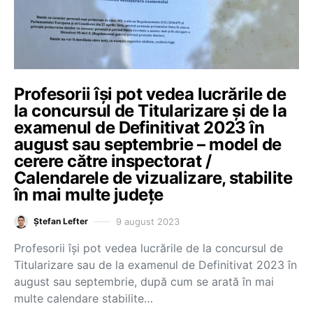
Profesorii își pot vedea lucrările de
la concursul de Titularizare și de la
examenul de Definitivat 2023 în
august sau septembrie – model de
cerere către inspectorat /
Calendarele de vizualizare, stabilite
în mai multe județe
9 august 2023
Ștefan Lefter
Profesorii își pot vedea lucrările de la concursul de
Titularizare sau de la examenul de Definitivat 2023 în
august sau septembrie, după cum se arată în mai
multe calendare stabilite…