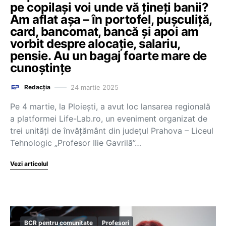
pe copilași voi unde vă țineți banii?
Am aflat așa – în portofel, pușculiță,
card, bancomat, bancă și apoi am
vorbit despre alocație, salariu,
pensie. Au un bagaj foarte mare de
cunoștințe
24 martie 2025
Redacția
Pe 4 martie, la Ploiești, a avut loc lansarea regională
a platformei Life-Lab.ro, un eveniment organizat de
trei unități de învățământ din județul Prahova – Liceul
Tehnologic „Profesor Ilie Gavrilă”…
Vezi articolul
BCR pentru comunitate
Profesori