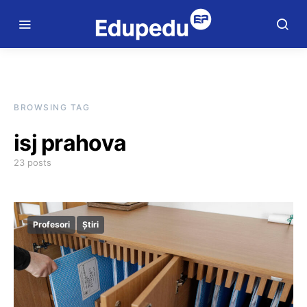
BROWSING TAG
isj prahova
23 posts
Profesori
Știri