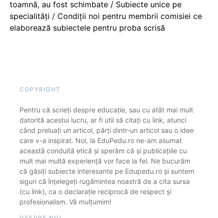
toamnă, au fost schimbate / Subiecte unice pe
specialități / Condiții noi pentru membrii comisiei ce
elaborează subiectele pentru proba scrisă
COPYRIGHT
Pentru că scrieți despre educație, sau cu atât mai mult
datorită acestui lucru, ar fi util să citați cu link, atunci
când preluați un articol, părți dintr-un articol sau o idee
care v-a inspirat. Noi, la EduPedu.ro ne-am asumat
această conduită etică și sperăm că și publicațiile cu
mult mai multă experiență vor face la fel. Ne bucurăm
că găsiți subiecte interesante pe Edupedu.ro și suntem
siguri că înțelegeți rugămintea noastră de a cita sursa
(cu link), ca o declarație reciprocă de respect și
profesionalism. Vă mulțumim!
DESPRE NOI