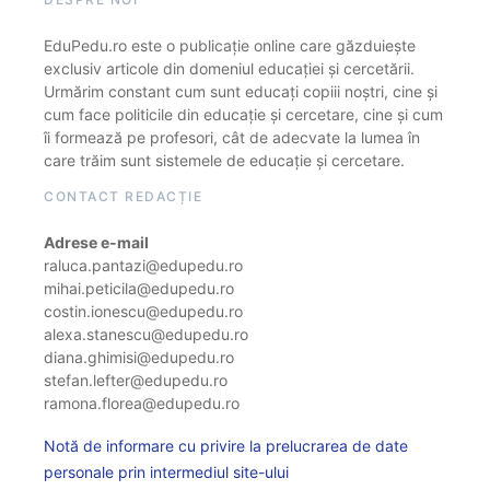
EduPedu.ro este o publicație online care găzduiește
exclusiv articole din domeniul educației și cercetării.
Urmărim constant cum sunt educați copiii noștri, cine și
cum face politicile din educație și cercetare, cine și cum
îi formează pe profesori, cât de adecvate la lumea în
care trăim sunt sistemele de educație și cercetare.
CONTACT REDACȚIE
Adrese e-mail
raluca.pantazi@edupedu.ro
mihai.peticila@edupedu.ro
costin.ionescu@edupedu.ro
alexa.stanescu@edupedu.ro
diana.ghimisi@edupedu.ro
stefan.lefter@edupedu.ro
ramona.florea@edupedu.ro
Notă de informare cu privire la prelucrarea de date
personale prin intermediul site-ului