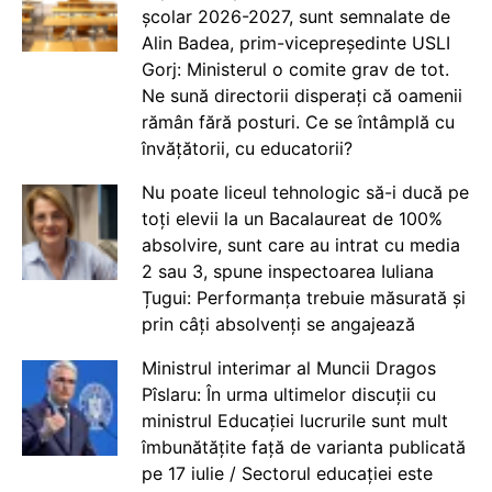
școlar 2026-2027, sunt semnalate de
Alin Badea, prim-vicepreședinte USLI
Gorj: Ministerul o comite grav de tot.
Ne sună directorii disperați că oamenii
rămân fără posturi. Ce se întâmplă cu
învățătorii, cu educatorii?
Nu poate liceul tehnologic să-i ducă pe
toți elevii la un Bacalaureat de 100%
absolvire, sunt care au intrat cu media
2 sau 3, spune inspectoarea Iuliana
Țugui: Performanța trebuie măsurată și
prin câți absolvenți se angajează
Ministrul interimar al Muncii Dragos
Pîslaru: În urma ultimelor discuții cu
ministrul Educației lucrurile sunt mult
îmbunătățite față de varianta publicată
pe 17 iulie / Sectorul educației este