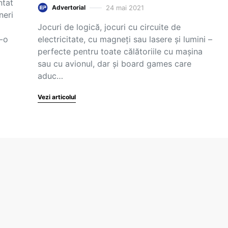
ntat
24 mai 2021
Advertorial
neri
Jocuri de logică, jocuri cu circuite de
r-o
electricitate, cu magneți sau lasere și lumini –
perfecte pentru toate călătoriile cu mașina
sau cu avionul, dar și board games care
aduc…
Vezi articolul