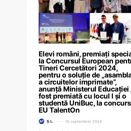
Elevi români, premiați speci
la Concursul European pent
Tineri Cercetători 2024,
pentru o soluție de „asambl
a circuitelor imprimate”,
anunță Ministerul Educației 
fost premiată cu locul I și o
studentă UniBuc, la concurs
EU TalentOn
16 septembrie 2024
Ș.L.