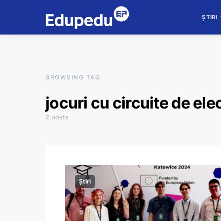
ȘTIRI
BROWSING TAG
jocuri cu circuite de ele
2 posts
Știri