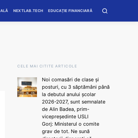
OALĂ
NEXTLAB.TECH
EDUCAȚIE FINANCIARĂ
CELE MAI CITITE ARTICOLE
Noi comasări de clase și
posturi, cu 3 săptămâni până
la debutul anului școlar
2026-2027, sunt semnalate
de Alin Badea, prim-
vicepreședinte USLI
Gorj: Ministerul o comite
grav de tot. Ne sună