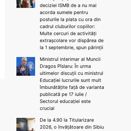
deciziei ISMB de a nu mai
acorda sumele pentru
posturile la plata cu ora din
cadrul cluburilor copiilor:
Multe cercuri de activități
extrașcolare vor dispărea de
la 1 septembrie, spun părinții
Ministrul interimar al Muncii
Dragos Pîslaru: În urma
ultimelor discuții cu ministrul
Educației lucrurile sunt mult
îmbunătățite față de varianta
publicată pe 17 iulie /
Sectorul educației este
crucial
De la 4.90 la Titularizare
2026, o învățătoare din Sibiu