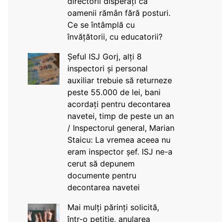
directorii disperați că
oamenii rămân fără posturi.
Ce se întâmplă cu
învățătorii, cu educatorii?
Șeful ISJ Gorj, alți 8
inspectori și personal
auxiliar trebuie să returneze
peste 55.000 de lei, bani
acordați pentru decontarea
navetei, timp de peste un an
/ Inspectorul general, Marian
Staicu: La vremea aceea nu
eram inspector șef. ISJ ne-a
cerut să depunem
documente pentru
decontarea navetei
Mai mulți părinți solicită,
într-o petiție, anularea