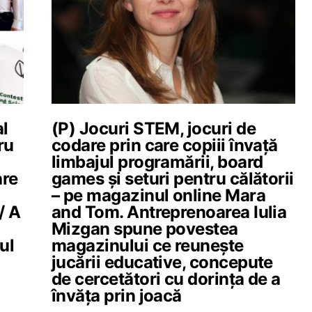
al
(P) Jocuri STEM, jocuri de
ru
codare prin care copiii învață
limbajul programării, board
are
games și seturi pentru călătorii
– pe magazinul online Mara
/ A
and Tom. Antreprenoarea Iulia
Mizgan spune povestea
ul
magazinului ce reunește
jucării educative, concepute
de cercetători cu dorința de a
învăța prin joacă