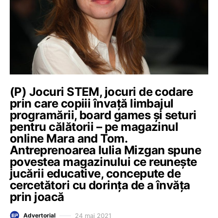
(P) Jocuri STEM, jocuri de codare
prin care copiii învață limbajul
programării, board games și seturi
pentru călătorii – pe magazinul
online Mara and Tom.
Antreprenoarea Iulia Mizgan spune
povestea magazinului ce reunește
jucării educative, concepute de
cercetători cu dorința de a învăța
prin joacă
24 mai 2021
Advertorial