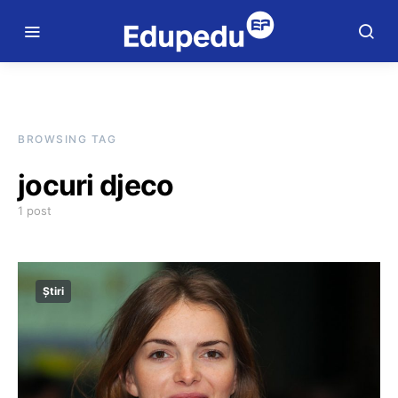
BROWSING TAG
jocuri djeco
1 post
Știri