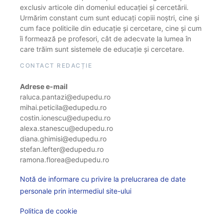
exclusiv articole din domeniul educației și cercetării.
Urmărim constant cum sunt educați copiii noștri, cine și
cum face politicile din educație și cercetare, cine și cum
îi formează pe profesori, cât de adecvate la lumea în
care trăim sunt sistemele de educație și cercetare.
CONTACT REDACȚIE
Adrese e-mail
raluca.pantazi@edupedu.ro
mihai.peticila@edupedu.ro
costin.ionescu@edupedu.ro
alexa.stanescu@edupedu.ro
diana.ghimisi@edupedu.ro
stefan.lefter@edupedu.ro
ramona.florea@edupedu.ro
Notă de informare cu privire la prelucrarea de date
personale prin intermediul site-ului
Politica de cookie