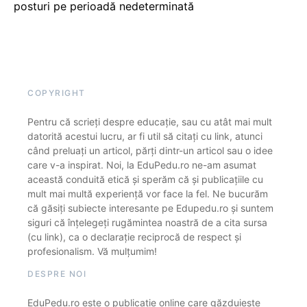
posturi pe perioadă nedeterminată
COPYRIGHT
Pentru că scrieți despre educație, sau cu atât mai mult
datorită acestui lucru, ar fi util să citați cu link, atunci
când preluați un articol, părți dintr-un articol sau o idee
care v-a inspirat. Noi, la EduPedu.ro ne-am asumat
această conduită etică și sperăm că și publicațiile cu
mult mai multă experiență vor face la fel. Ne bucurăm
că găsiți subiecte interesante pe Edupedu.ro și suntem
siguri că înțelegeți rugămintea noastră de a cita sursa
(cu link), ca o declarație reciprocă de respect și
profesionalism. Vă mulțumim!
DESPRE NOI
EduPedu.ro este o publicație online care găzduiește