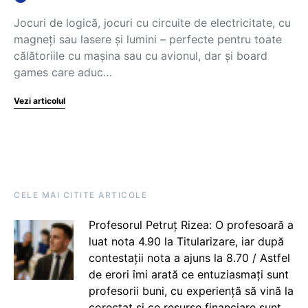
Jocuri de logică, jocuri cu circuite de electricitate, cu
magneți sau lasere și lumini – perfecte pentru toate
călătoriile cu mașina sau cu avionul, dar și board
games care aduc…
Vezi articolul
CELE MAI CITITE ARTICOLE
Profesorul Petruț Rizea: O profesoară a
luat nota 4.90 la Titularizare, iar după
contestații nota a ajuns la 8.70 / Astfel
de erori îmi arată ce entuziasmați sunt
profesorii buni, cu experiență să vină la
corectat și ce resurse financiare sunt