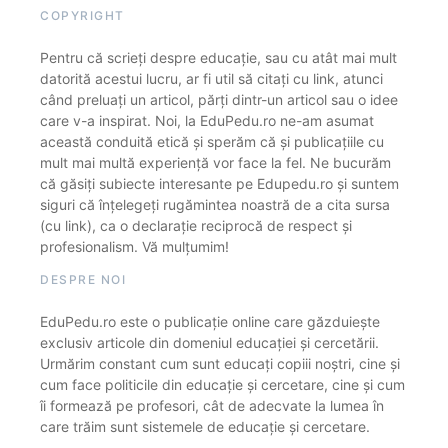
COPYRIGHT
Pentru că scrieți despre educație, sau cu atât mai mult
datorită acestui lucru, ar fi util să citați cu link, atunci
când preluați un articol, părți dintr-un articol sau o idee
care v-a inspirat. Noi, la EduPedu.ro ne-am asumat
această conduită etică și sperăm că și publicațiile cu
mult mai multă experiență vor face la fel. Ne bucurăm
că găsiți subiecte interesante pe Edupedu.ro și suntem
siguri că înțelegeți rugămintea noastră de a cita sursa
(cu link), ca o declarație reciprocă de respect și
profesionalism. Vă mulțumim!
DESPRE NOI
EduPedu.ro este o publicație online care găzduiește
exclusiv articole din domeniul educației și cercetării.
Urmărim constant cum sunt educați copiii noștri, cine și
cum face politicile din educație și cercetare, cine și cum
îi formează pe profesori, cât de adecvate la lumea în
care trăim sunt sistemele de educație și cercetare.