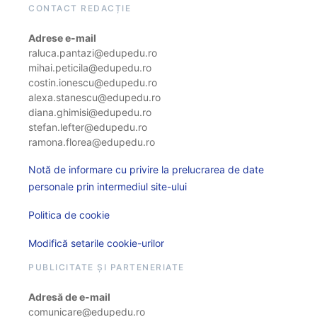
CONTACT REDACȚIE
Adrese e-mail
raluca.pantazi@edupedu.ro
mihai.peticila@edupedu.ro
costin.ionescu@edupedu.ro
alexa.stanescu@edupedu.ro
diana.ghimisi@edupedu.ro
stefan.lefter@edupedu.ro
ramona.florea@edupedu.ro
Notă de informare cu privire la prelucrarea de date
personale prin intermediul site-ului
Politica de cookie
Modifică setarile cookie-urilor
PUBLICITATE ȘI PARTENERIATE
Adresă de e-mail
comunicare@edupedu.ro