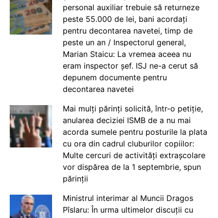
personal auxiliar trebuie să returneze
peste 55.000 de lei, bani acordați
pentru decontarea navetei, timp de
peste un an / Inspectorul general,
Marian Staicu: La vremea aceea nu
eram inspector șef. ISJ ne-a cerut să
depunem documente pentru
decontarea navetei
Mai mulți părinți solicită, într-o petiție,
anularea deciziei ISMB de a nu mai
acorda sumele pentru posturile la plata
cu ora din cadrul cluburilor copiilor:
Multe cercuri de activități extrașcolare
vor dispărea de la 1 septembrie, spun
părinții
Ministrul interimar al Muncii Dragos
Pîslaru: În urma ultimelor discuții cu