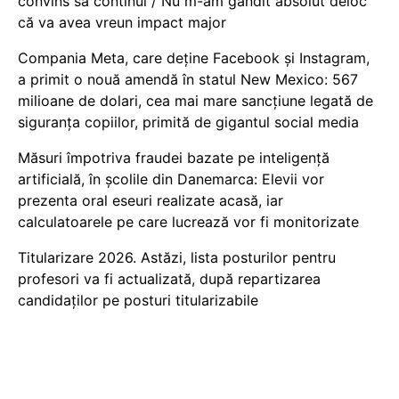
convins să continui / Nu m-am gândit absolut deloc
că va avea vreun impact major
Compania Meta, care deține Facebook și Instagram,
a primit o nouă amendă în statul New Mexico: 567
milioane de dolari, cea mai mare sancțiune legată de
siguranța copiilor, primită de gigantul social media
Măsuri împotriva fraudei bazate pe inteligență
artificială, în școlile din Danemarca: Elevii vor
prezenta oral eseuri realizate acasă, iar
calculatoarele pe care lucrează vor fi monitorizate
Titularizare 2026. Astăzi, lista posturilor pentru
profesori va fi actualizată, după repartizarea
candidaților pe posturi titularizabile