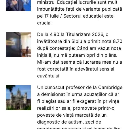
ministrul Educației lucrurile sunt mult
îmbunătățite față de varianta publicată
pe 17 iulie / Sectorul educației este
crucial
De la 4.90 la Titularizare 2026, o
învățătoare din Sibiu a primit nota 8.70
după contestație: Când am văzut nota
inițială, nu mă puteam opri din plâns.
Mi-am dat seama că lucrarea mea nu a
fost corectată în adevăratul sens al
cuvântului
Un cunoscut profesor de la Cambridge
a demisionat în urma acuzațiilor că ar
fi plagiat sau ar fi exagerat în privința
realizărilor sale, promovate printr-o
poveste de viață marcată de un
diagnostic de autism, zeci de
maratoane parcurse și milioane de lire