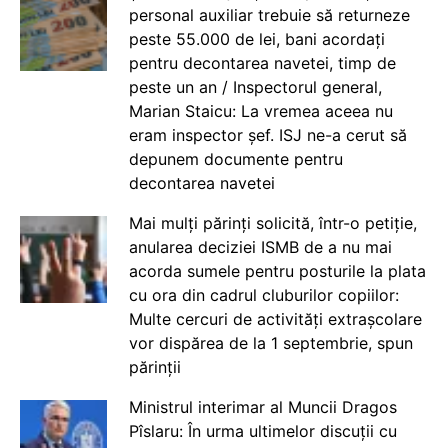
personal auxiliar trebuie să returneze
peste 55.000 de lei, bani acordați
pentru decontarea navetei, timp de
peste un an / Inspectorul general,
Marian Staicu: La vremea aceea nu
eram inspector șef. ISJ ne-a cerut să
depunem documente pentru
decontarea navetei
Mai mulți părinți solicită, într-o petiție,
anularea deciziei ISMB de a nu mai
acorda sumele pentru posturile la plata
cu ora din cadrul cluburilor copiilor:
Multe cercuri de activități extrașcolare
vor dispărea de la 1 septembrie, spun
părinții
Ministrul interimar al Muncii Dragos
Pîslaru: În urma ultimelor discuții cu