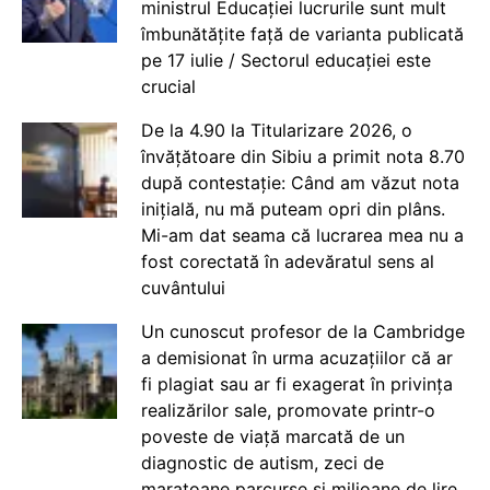
ministrul Educației lucrurile sunt mult
îmbunătățite față de varianta publicată
pe 17 iulie / Sectorul educației este
crucial
De la 4.90 la Titularizare 2026, o
învățătoare din Sibiu a primit nota 8.70
după contestație: Când am văzut nota
inițială, nu mă puteam opri din plâns.
Mi-am dat seama că lucrarea mea nu a
fost corectată în adevăratul sens al
cuvântului
Un cunoscut profesor de la Cambridge
a demisionat în urma acuzațiilor că ar
fi plagiat sau ar fi exagerat în privința
realizărilor sale, promovate printr-o
poveste de viață marcată de un
diagnostic de autism, zeci de
maratoane parcurse și milioane de lire