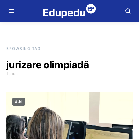
BROWSING TAG
jurizare olimpiadă
1 post
Știri