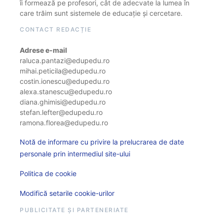
îi formează pe profesori, cât de adecvate la lumea în
care trăim sunt sistemele de educație și cercetare.
CONTACT REDACȚIE
Adrese e-mail
raluca.pantazi@edupedu.ro
mihai.peticila@edupedu.ro
costin.ionescu@edupedu.ro
alexa.stanescu@edupedu.ro
diana.ghimisi@edupedu.ro
stefan.lefter@edupedu.ro
ramona.florea@edupedu.ro
Notă de informare cu privire la prelucrarea de date
personale prin intermediul site-ului
Politica de cookie
Modifică setarile cookie-urilor
PUBLICITATE ȘI PARTENERIATE