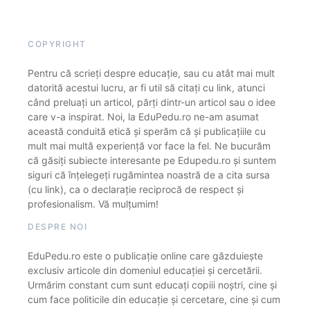
COPYRIGHT
Pentru că scrieți despre educație, sau cu atât mai mult
datorită acestui lucru, ar fi util să citați cu link, atunci
când preluați un articol, părți dintr-un articol sau o idee
care v-a inspirat. Noi, la EduPedu.ro ne-am asumat
această conduită etică și sperăm că și publicațiile cu
mult mai multă experiență vor face la fel. Ne bucurăm
că găsiți subiecte interesante pe Edupedu.ro și suntem
siguri că înțelegeți rugămintea noastră de a cita sursa
(cu link), ca o declarație reciprocă de respect și
profesionalism. Vă mulțumim!
DESPRE NOI
EduPedu.ro este o publicație online care găzduiește
exclusiv articole din domeniul educației și cercetării.
Urmărim constant cum sunt educați copiii noștri, cine și
cum face politicile din educație și cercetare, cine și cum