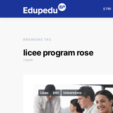
ȘTIRI
BROWSING TAG
licee program rose
1 post
Liceu
Știri
Universitate