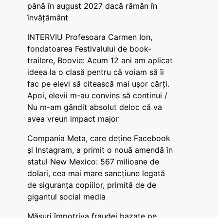
până în august 2027 dacă rămân în
învățământ
INTERVIU Profesoara Carmen Ion,
fondatoarea Festivalului de book-
trailere, Boovie: Acum 12 ani am aplicat
ideea la o clasă pentru că voiam să îi
fac pe elevi să citească mai ușor cărți.
Apoi, elevii m-au convins să continui /
Nu m-am gândit absolut deloc că va
avea vreun impact major
Compania Meta, care deține Facebook
și Instagram, a primit o nouă amendă în
statul New Mexico: 567 milioane de
dolari, cea mai mare sancțiune legată
de siguranța copiilor, primită de de
gigantul social media
Măsuri împotriva fraudei bazate pe