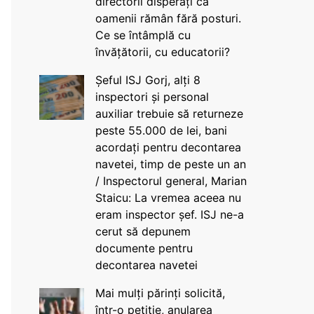
directorii disperați că
oamenii rămân fără posturi.
Ce se întâmplă cu
învățătorii, cu educatorii?
Șeful ISJ Gorj, alți 8
inspectori și personal
auxiliar trebuie să returneze
peste 55.000 de lei, bani
acordați pentru decontarea
navetei, timp de peste un an
/ Inspectorul general, Marian
Staicu: La vremea aceea nu
eram inspector șef. ISJ ne-a
cerut să depunem
documente pentru
decontarea navetei
Mai mulți părinți solicită,
într-o petiție, anularea