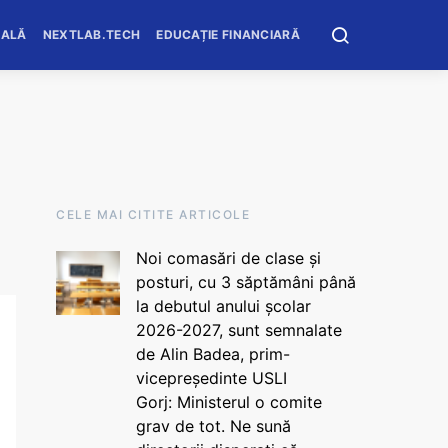
OALĂ
NEXTLAB.TECH
EDUCAȚIE FINANCIARĂ
CELE MAI CITITE ARTICOLE
Noi comasări de clase și
posturi, cu 3 săptămâni până
la debutul anului școlar
2026-2027, sunt semnalate
de Alin Badea, prim-
vicepreședinte USLI
Gorj: Ministerul o comite
grav de tot. Ne sună