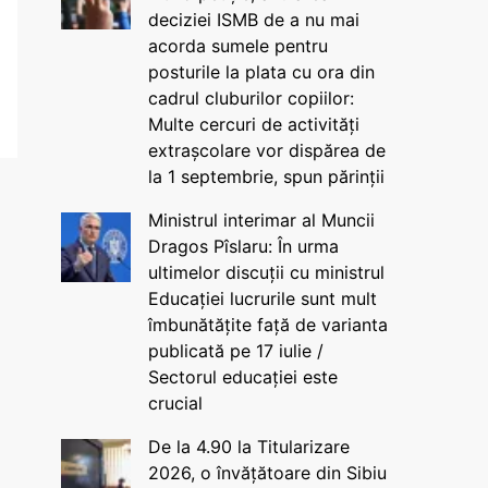
deciziei ISMB de a nu mai
acorda sumele pentru
posturile la plata cu ora din
cadrul cluburilor copiilor:
Multe cercuri de activități
extrașcolare vor dispărea de
la 1 septembrie, spun părinții
Ministrul interimar al Muncii
Dragos Pîslaru: În urma
ultimelor discuții cu ministrul
Educației lucrurile sunt mult
îmbunătățite față de varianta
publicată pe 17 iulie /
Sectorul educației este
crucial
De la 4.90 la Titularizare
2026, o învățătoare din Sibiu