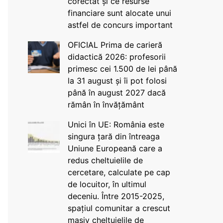
corectat și ce resurse
financiare sunt alocate unui
astfel de concurs important
OFICIAL Prima de carieră
didactică 2026: profesorii
primesc cei 1.500 de lei până
la 31 august și îi pot folosi
până în august 2027 dacă
rămân în învățământ
Unici în UE: România este
singura țară din întreaga
Uniune Europeană care a
redus cheltuielile de
cercetare, calculate pe cap
de locuitor, în ultimul
deceniu. Între 2015-2025,
spațiul comunitar a crescut
masiv cheltuielile de