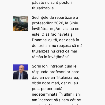
păcate nu sunt posturi
titularizabile
Ședințele de repartizare a
profesorilor 2026, la Sibiu.
Învățătoare: „Am zis iau ce
este. O să fac naveta și
Doamne-ajută, dar dacă în
doi,trei ani nu reușesc să mă
titularizez nu cred că mai
rămân în învățământ”
Sorin Ion, întrebat cum le
răspunde profesorilor care
dau an de an Titularizarea,
obțin note mari, dar nu au
post pe perioadă
nedeterminată: În ultimii ani
am încercat să ținem cât se