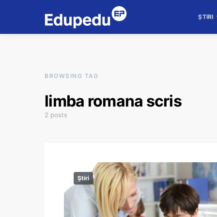
ȘTIRI
BROWSING TAG
limba romana scris
2 posts
Știri