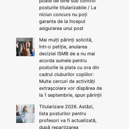
poate de bine sub control
posturile titularizabile / La
niciun concurs nu poți
garanta de la început
asigurarea unui post
Mai mulți părinți solicită,
într-o petiție, anularea
deciziei ISMB de a nu mai
acorda sumele pentru
posturile la plata cu ora din
cadrul cluburilor copiilor:
Multe cercuri de activități
extrașcolare vor dispărea de
la 1 septembrie, spun părinții
Titularizare 2026. Astăzi,
lista posturilor pentru
profesori va fi actualizată,
după repartizarea