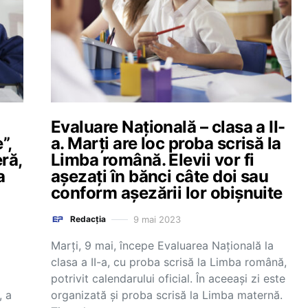
Evaluare Națională – clasa a II-
”,
a. Marți are loc proba scrisă la
eră,
Limba română. Elevii vor fi
a
așezați în bănci câte doi sau
conform așezării lor obișnuite
9 mai 2023
Redacția
Marți, 9 mai, începe Evaluarea Națională la
clasa a II-a, cu proba scrisă la Limba română,
potrivit calendarului oficial. În aceeași zi este
, a
organizată și proba scrisă la Limba maternă.