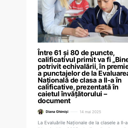
Între 61 și 80 de puncte,
calificativul primit va fi „Bine
potrivit echivalării, în premi
a punctajelor de la Evaluare
Națională de clasa a II-a în
calificative, prezentată în
caietul învățătorului –
document
14 mai 2025
Diana Ghimiși
La Evaluările Naționale de la clasele a II-a