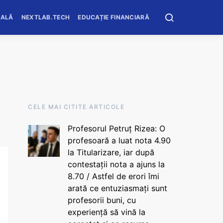
OALĂ
NEXTLAB.TECH
EDUCAȚIE FINANCIARĂ
CELE MAI CITITE ARTICOLE
Profesorul Petruț Rizea: O
profesoară a luat nota 4.90
la Titularizare, iar după
contestații nota a ajuns la
8.70 / Astfel de erori îmi
arată ce entuziasmați sunt
profesorii buni, cu
experiență să vină la