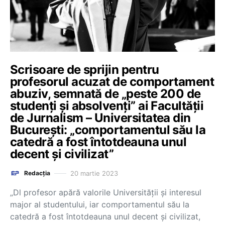
Scrisoare de sprijin pentru
profesorul acuzat de comportament
abuziv, semnată de „peste 200 de
studenți și absolvenți” ai Facultății
de Jurnalism – Universitatea din
București: „comportamentul său la
catedră a fost întotdeauna unul
decent și civilizat”
20 martie 2023
Redacția
„Dl profesor apără valorile Universității și interesul
major al studentului, iar comportamentul său la
catedră a fost întotdeauna unul decent și civilizat,