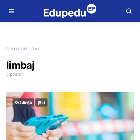
BROWSING TAG
limbaj
5 posts
Grădiniță
Știri