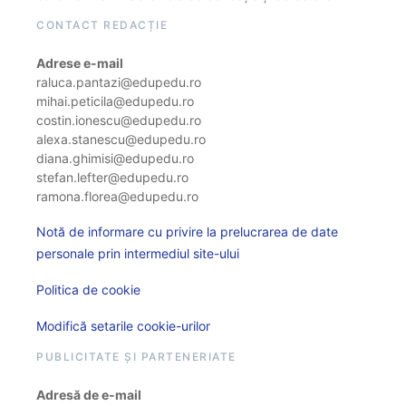
CONTACT REDACȚIE
Adrese e-mail
raluca.pantazi@edupedu.ro
mihai.peticila@edupedu.ro
costin.ionescu@edupedu.ro
alexa.stanescu@edupedu.ro
diana.ghimisi@edupedu.ro
stefan.lefter@edupedu.ro
ramona.florea@edupedu.ro
Notă de informare cu privire la prelucrarea de date
personale prin intermediul site-ului
Politica de cookie
Modifică setarile cookie-urilor
PUBLICITATE ȘI PARTENERIATE
Adresă de e-mail