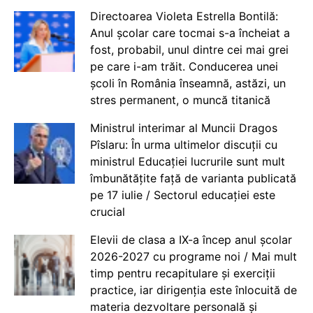
Directoarea Violeta Estrella Bontilă:
Anul școlar care tocmai s-a încheiat a
fost, probabil, unul dintre cei mai grei
pe care i-am trăit. Conducerea unei
școli în România înseamnă, astăzi, un
stres permanent, o muncă titanică
Ministrul interimar al Muncii Dragos
Pîslaru: În urma ultimelor discuții cu
ministrul Educației lucrurile sunt mult
îmbunătățite față de varianta publicată
pe 17 iulie / Sectorul educației este
crucial
Elevii de clasa a IX-a încep anul școlar
2026-2027 cu programe noi / Mai mult
timp pentru recapitulare și exerciții
practice, iar dirigenția este înlocuită de
materia dezvoltare personală și