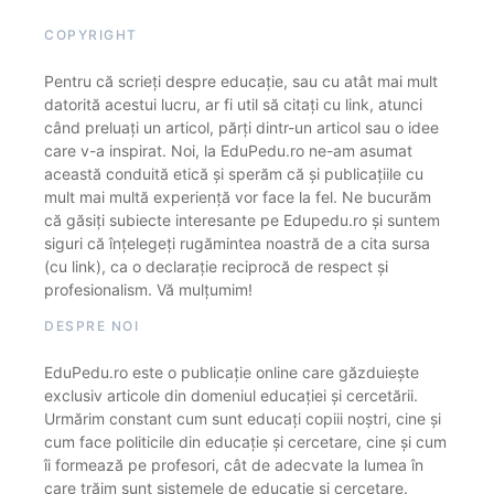
COPYRIGHT
Pentru că scrieți despre educație, sau cu atât mai mult
datorită acestui lucru, ar fi util să citați cu link, atunci
când preluați un articol, părți dintr-un articol sau o idee
care v-a inspirat. Noi, la EduPedu.ro ne-am asumat
această conduită etică și sperăm că și publicațiile cu
mult mai multă experiență vor face la fel. Ne bucurăm
că găsiți subiecte interesante pe Edupedu.ro și suntem
siguri că înțelegeți rugămintea noastră de a cita sursa
(cu link), ca o declarație reciprocă de respect și
profesionalism. Vă mulțumim!
DESPRE NOI
EduPedu.ro este o publicație online care găzduiește
exclusiv articole din domeniul educației și cercetării.
Urmărim constant cum sunt educați copiii noștri, cine și
cum face politicile din educație și cercetare, cine și cum
îi formează pe profesori, cât de adecvate la lumea în
care trăim sunt sistemele de educație și cercetare.