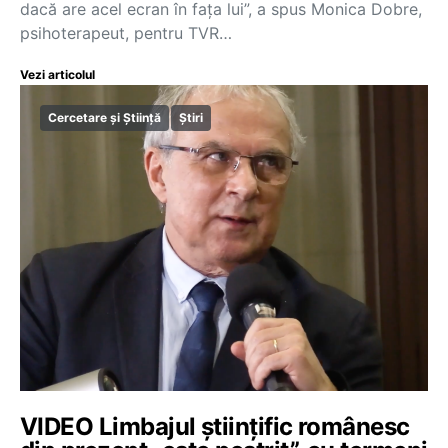
dacă are acel ecran în fața lui”, a spus Monica Dobre,
psihoterapeut, pentru TVR…
Vezi articolul
Cercetare și Știință
Știri
VIDEO Limbajul științific românesc