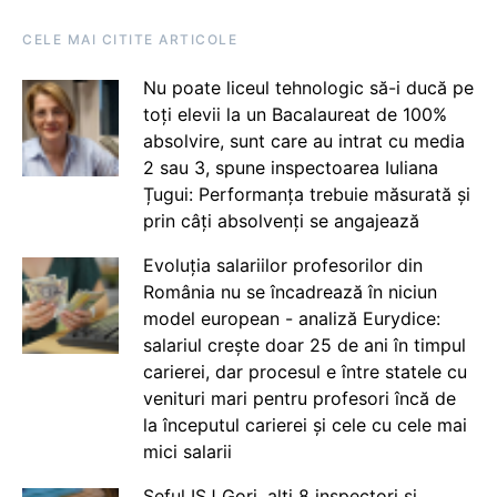
CELE MAI CITITE ARTICOLE
Nu poate liceul tehnologic să-i ducă pe
toți elevii la un Bacalaureat de 100%
absolvire, sunt care au intrat cu media
2 sau 3, spune inspectoarea Iuliana
Țugui: Performanța trebuie măsurată și
prin câți absolvenți se angajează
Evoluția salariilor profesorilor din
România nu se încadrează în niciun
model european - analiză Eurydice:
salariul crește doar 25 de ani în timpul
carierei, dar procesul e între statele cu
venituri mari pentru profesori încă de
la începutul carierei și cele cu cele mai
mici salarii
Șeful ISJ Gorj, alți 8 inspectori și