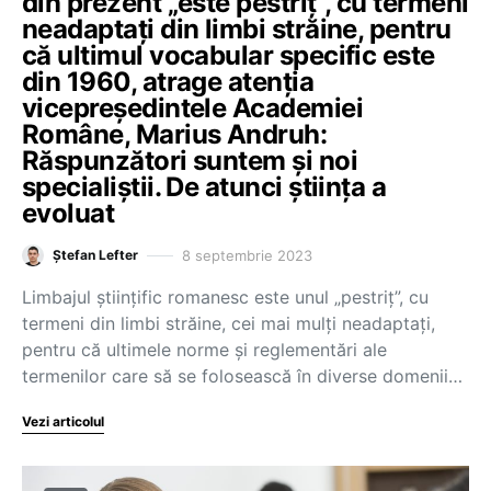
din prezent „este pestriț”, cu termeni
neadaptați din limbi străine, pentru
că ultimul vocabular specific este
din 1960, atrage atenția
vicepreședintele Academiei
Române, Marius Andruh:
Răspunzători suntem și noi
specialiștii. De atunci știința a
evoluat
8 septembrie 2023
Ștefan Lefter
Limbajul științific romanesc este unul „pestriț”, cu
termeni din limbi străine, cei mai mulți neadaptați,
pentru că ultimele norme și reglementări ale
termenilor care să se folosească în diverse domenii…
Vezi articolul