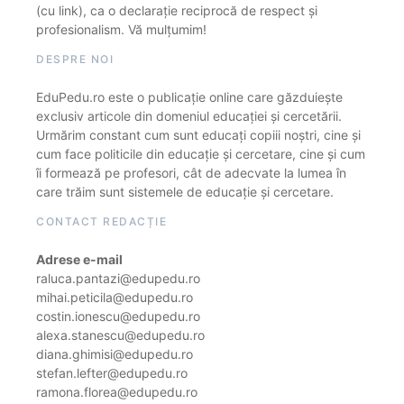
(cu link), ca o declarație reciprocă de respect și
profesionalism. Vă mulțumim!
DESPRE NOI
EduPedu.ro este o publicație online care găzduiește
exclusiv articole din domeniul educației și cercetării.
Urmărim constant cum sunt educați copiii noștri, cine și
cum face politicile din educație și cercetare, cine și cum
îi formează pe profesori, cât de adecvate la lumea în
care trăim sunt sistemele de educație și cercetare.
CONTACT REDACȚIE
Adrese e-mail
raluca.pantazi@edupedu.ro
mihai.peticila@edupedu.ro
costin.ionescu@edupedu.ro
alexa.stanescu@edupedu.ro
diana.ghimisi@edupedu.ro
stefan.lefter@edupedu.ro
ramona.florea@edupedu.ro