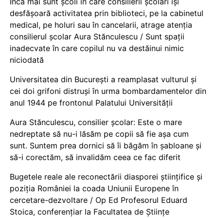
Încă mai sunt școli în care consilierii școlari își
desfășoară activitatea prin biblioteci, pe la cabinetul
medical, pe holuri sau în cancelarii, atrage atenția
consilierul școlar Aura Stănculescu / Sunt spații
inadecvate în care copilul nu va destăinui nimic
niciodată
Universitatea din București a reamplasat vulturul și
cei doi grifoni distruși în urma bombardamentelor din
anul 1944 pe frontonul Palatului Universității
Aura Stănculescu, consilier școlar: Este o mare
nedreptate să nu-i lăsăm pe copii să fie așa cum
sunt. Suntem prea dornici să îi băgăm în șabloane și
să-i corectăm, să invalidăm ceea ce fac diferit
Bugetele reale ale reconectării diasporei științifice și
poziția României la coada Uniunii Europene în
cercetare-dezvoltare / Op Ed Profesorul Eduard
Stoica, conferențiar la Facultatea de Științe