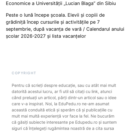
Economice a Universității „Lucian Blaga” din Sibiu
Peste o lună începe școala. Elevii și copiii de
grădiniță încep cursurile și activitățile pe 7
septembrie, după vacanța de vară / Calendarul anului
școlar 2026-2027 și lista vacanțelor
COPYRIGHT
Pentru că scrieți despre educație, sau cu atât mai mult
datorită acestui lucru, ar fi util să citați cu link, atunci
când preluați un articol, părți dintr-un articol sau o idee
care v-a inspirat. Noi, la EduPedu.ro ne-am asumat
această conduită etică și sperăm că și publicațiile cu
mult mai multă experiență vor face la fel. Ne bucurăm
că găsiți subiecte interesante pe Edupedu.ro și suntem
siguri că înțelegeți rugămintea noastră de a cita sursa