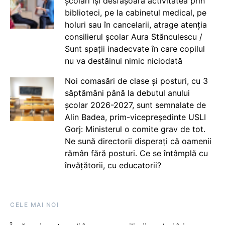
școlari își desfășoară activitatea prin
biblioteci, pe la cabinetul medical, pe
holuri sau în cancelarii, atrage atenția
consilierul școlar Aura Stănculescu /
Sunt spații inadecvate în care copilul
nu va destăinui nimic niciodată
Noi comasări de clase și posturi, cu 3
săptămâni până la debutul anului
școlar 2026-2027, sunt semnalate de
Alin Badea, prim-vicepreședinte USLI
Gorj: Ministerul o comite grav de tot.
Ne sună directorii disperați că oamenii
rămân fără posturi. Ce se întâmplă cu
învățătorii, cu educatorii?
CELE MAI NOI