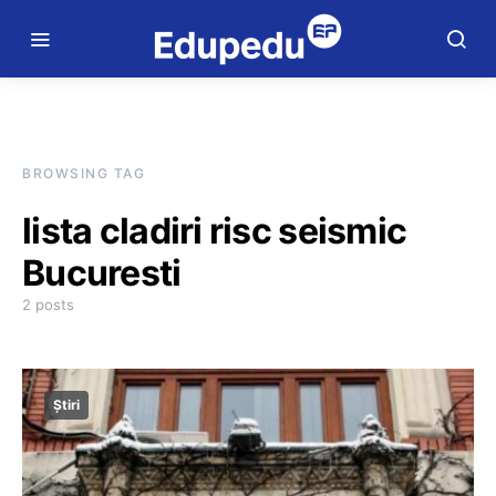
BROWSING TAG
lista cladiri risc seismic
Bucuresti
2 posts
Știri