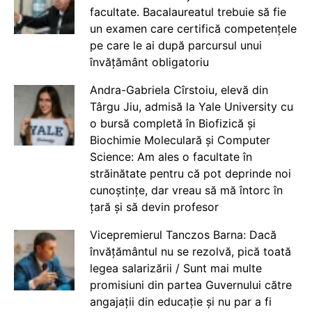
facultate. Bacalaureatul trebuie să fie
un examen care certifică competențele
pe care le ai după parcursul unui
învățământ obligatoriu
Andra-Gabriela Cîrstoiu, elevă din
Târgu Jiu, admisă la Yale University cu
o bursă completă în Biofizică și
Biochimie Moleculară și Computer
Science: Am ales o facultate în
străinătate pentru că pot deprinde noi
cunoștințe, dar vreau să mă întorc în
țară și să devin profesor
Vicepremierul Tanczos Barna: Dacă
învățământul nu se rezolvă, pică toată
legea salarizării / Sunt mai multe
promisiuni din partea Guvernului către
angajații din educație și nu par a fi