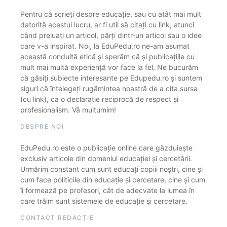
Pentru că scrieți despre educație, sau cu atât mai mult
datorită acestui lucru, ar fi util să citați cu link, atunci
când preluați un articol, părți dintr-un articol sau o idee
care v-a inspirat. Noi, la EduPedu.ro ne-am asumat
această conduită etică și sperăm că și publicațiile cu
mult mai multă experiență vor face la fel. Ne bucurăm
că găsiți subiecte interesante pe Edupedu.ro și suntem
siguri că înțelegeți rugămintea noastră de a cita sursa
(cu link), ca o declarație reciprocă de respect și
profesionalism. Vă mulțumim!
DESPRE NOI
EduPedu.ro este o publicație online care găzduiește
exclusiv articole din domeniul educației și cercetării.
Urmărim constant cum sunt educați copiii noștri, cine și
cum face politicile din educație și cercetare, cine și cum
îi formează pe profesori, cât de adecvate la lumea în
care trăim sunt sistemele de educație și cercetare.
CONTACT REDACȚIE