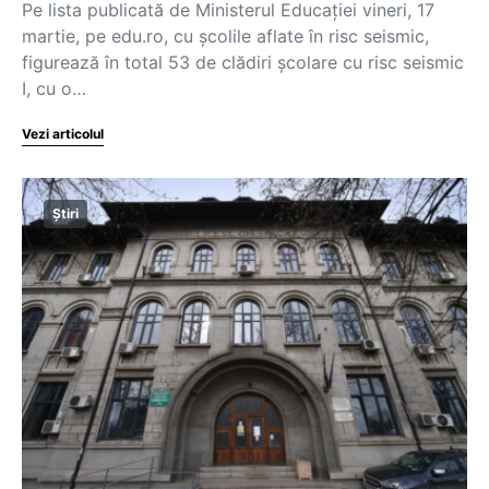
Pe lista publicată de Ministerul Educației vineri, 17
martie, pe edu.ro, cu școlile aflate în risc seismic,
figurează în total 53 de clădiri școlare cu risc seismic
I, cu o…
Vezi articolul
Știri