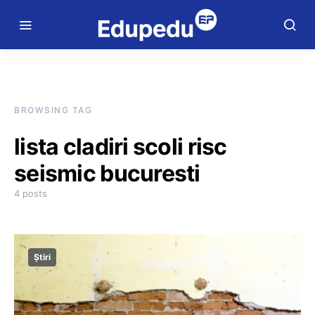
BROWSING TAG
lista cladiri scoli risc
seismic bucuresti
4 posts
Știri