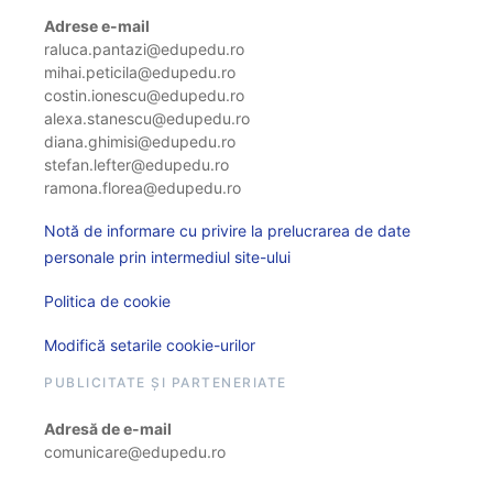
Adrese e-mail
raluca.pantazi@edupedu.ro
mihai.peticila@edupedu.ro
costin.ionescu@edupedu.ro
alexa.stanescu@edupedu.ro
diana.ghimisi@edupedu.ro
stefan.lefter@edupedu.ro
ramona.florea@edupedu.ro
Notă de informare cu privire la prelucrarea de date
personale prin intermediul site-ului
Politica de cookie
Modifică setarile cookie-urilor
PUBLICITATE ȘI PARTENERIATE
Adresă de e-mail
comunicare@edupedu.ro