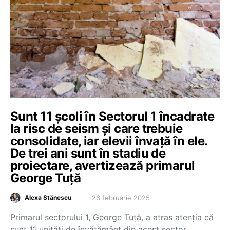
Sunt 11 școli în Sectorul 1 încadrate
la risc de seism și care trebuie
consolidate, iar elevii învață în ele.
De trei ani sunt în stadiu de
proiectare, avertizează primarul
George Tuță
26 februarie 2025
Alexa Stănescu
Primarul sectorului 1, George Tuță, a atras atenția că
sunt 11 unități de învățământ din acest sector,